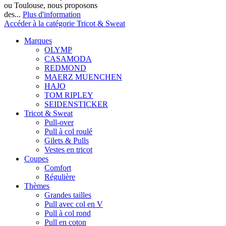
ou Toulouse, nous proposons
des...
Plus d'information
Accéder à la catégorie Tricot & Sweat
Marques
OLYMP
CASAMODA
REDMOND
MAERZ MUENCHEN
HAJO
TOM RIPLEY
SEIDENSTICKER
Tricot & Sweat
Pull-over
Pull à col roulé
Gilets & Pulls
Vestes en tricot
Coupes
Comfort
Régulière
Thèmes
Grandes tailles
Pull avec col en V
Pull à col rond
Pull en coton