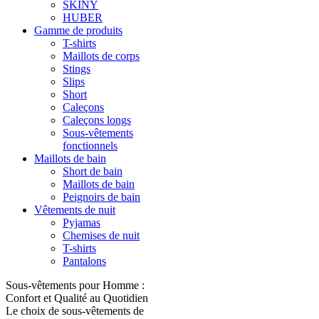
SKINY
HUBER
Gamme de produits
T-shirts
Maillots de corps
Stings
Slips
Short
Caleçons
Caleçons longs
Sous-vêtements
fonctionnels
Maillots de bain
Short de bain
Maillots de bain
Peignoirs de bain
Vêtements de nuit
Pyjamas
Chemises de nuit
T-shirts
Pantalons
Sous-vêtements pour Homme :
Confort et Qualité au Quotidien
Le choix de sous-vêtements de