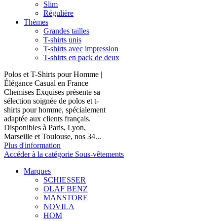
Slim
Régulière
Thèmes
Grandes tailles
T-shirts unis
T-shirts avec impression
T-shirts en pack de deux
Polos et T-Shirts pour Homme |
Élégance Casual en France
Chemises Exquises présente sa
sélection soignée de polos et t-
shirts pour homme, spécialement
adaptée aux clients français.
Disponibles à Paris, Lyon,
Marseille et Toulouse, nos 34...
Plus d'information
Accéder à la catégorie Sous-vêtements
Marques
SCHIESSER
OLAF BENZ
MANSTORE
NOVILA
HOM