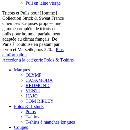
Pull en laine vierge
Tricots et Pulls pour Homme |
Collection Strick & Sweat France
Chemises Exquises propose une
gamme complète de tricots et
pulls pour homme, parfaitement
adaptée au climat français. De
Paris à Toulouse en passant par
Lyon et Marseille, nos 220...
Plus
d'information
Accéder à la catégorie Polos & T-shirts
Marques
OLYMP
CASAMODA
REDMOND
VENTI
HAJO
TOM RIPLEY
Polos & T-shirts
Polos
T-shirts
T-shirts à manches longues
Coupes