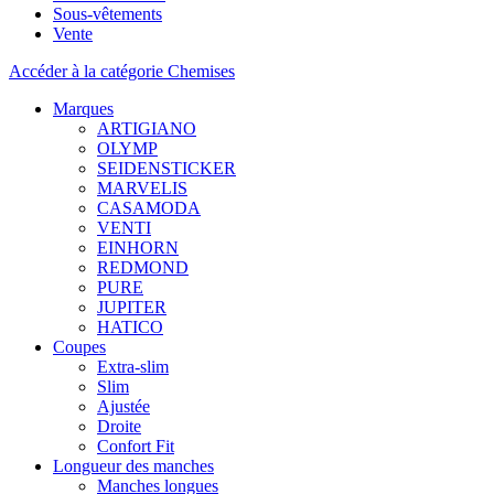
Sous-vêtements
Vente
Accéder à la catégorie Chemises
Marques
ARTIGIANO
OLYMP
SEIDENSTICKER
MARVELIS
CASAMODA
VENTI
EINHORN
REDMOND
PURE
JUPITER
HATICO
Coupes
Extra-slim
Slim
Ajustée
Droite
Confort Fit
Longueur des manches
Manches longues