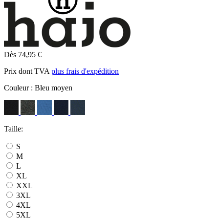
Dès 74,95 €
Prix dont TVA
plus frais d'expédition
Couleur :
Bleu moyen
Taille:
S
M
L
XL
XXL
3XL
4XL
5XL