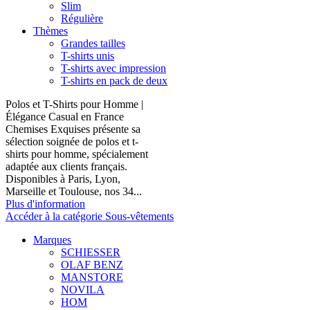
Slim
Régulière
Thèmes
Grandes tailles
T-shirts unis
T-shirts avec impression
T-shirts en pack de deux
Polos et T-Shirts pour Homme |
Élégance Casual en France
Chemises Exquises présente sa
sélection soignée de polos et t-
shirts pour homme, spécialement
adaptée aux clients français.
Disponibles à Paris, Lyon,
Marseille et Toulouse, nos 34...
Plus d'information
Accéder à la catégorie Sous-vêtements
Marques
SCHIESSER
OLAF BENZ
MANSTORE
NOVILA
HOM