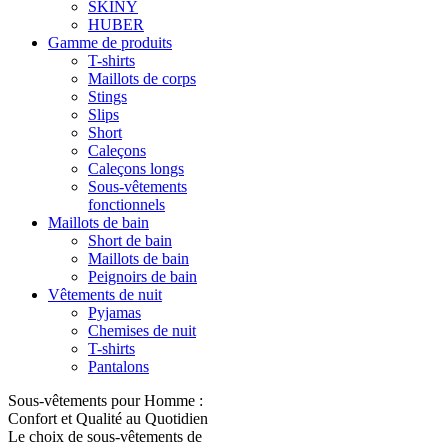
SKINY
HUBER
Gamme de produits
T-shirts
Maillots de corps
Stings
Slips
Short
Caleçons
Caleçons longs
Sous-vêtements
fonctionnels
Maillots de bain
Short de bain
Maillots de bain
Peignoirs de bain
Vêtements de nuit
Pyjamas
Chemises de nuit
T-shirts
Pantalons
Sous-vêtements pour Homme :
Confort et Qualité au Quotidien
Le choix de sous-vêtements de