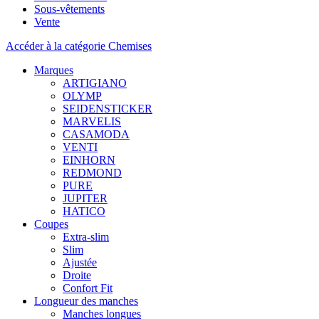
Sous-vêtements
Vente
Accéder à la catégorie Chemises
Marques
ARTIGIANO
OLYMP
SEIDENSTICKER
MARVELIS
CASAMODA
VENTI
EINHORN
REDMOND
PURE
JUPITER
HATICO
Coupes
Extra-slim
Slim
Ajustée
Droite
Confort Fit
Longueur des manches
Manches longues