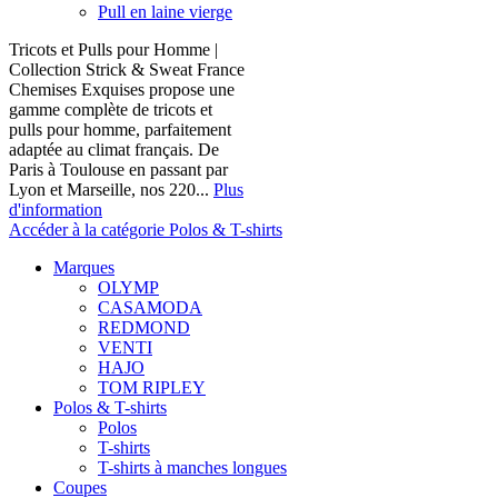
Pull en laine vierge
Tricots et Pulls pour Homme |
Collection Strick & Sweat France
Chemises Exquises propose une
gamme complète de tricots et
pulls pour homme, parfaitement
adaptée au climat français. De
Paris à Toulouse en passant par
Lyon et Marseille, nos 220...
Plus
d'information
Accéder à la catégorie Polos & T-shirts
Marques
OLYMP
CASAMODA
REDMOND
VENTI
HAJO
TOM RIPLEY
Polos & T-shirts
Polos
T-shirts
T-shirts à manches longues
Coupes