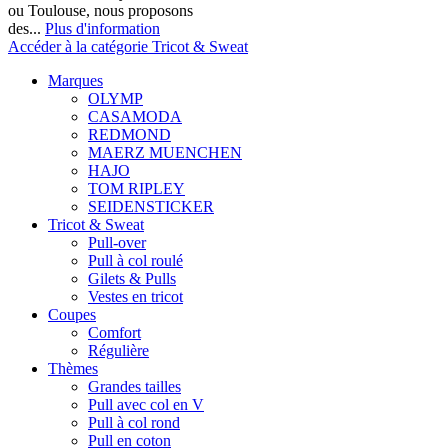
ou Toulouse, nous proposons
des...
Plus d'information
Accéder à la catégorie Tricot & Sweat
Marques
OLYMP
CASAMODA
REDMOND
MAERZ MUENCHEN
HAJO
TOM RIPLEY
SEIDENSTICKER
Tricot & Sweat
Pull-over
Pull à col roulé
Gilets & Pulls
Vestes en tricot
Coupes
Comfort
Régulière
Thèmes
Grandes tailles
Pull avec col en V
Pull à col rond
Pull en coton