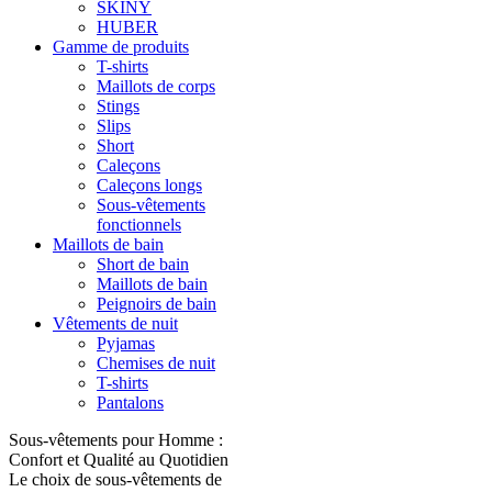
SKINY
HUBER
Gamme de produits
T-shirts
Maillots de corps
Stings
Slips
Short
Caleçons
Caleçons longs
Sous-vêtements
fonctionnels
Maillots de bain
Short de bain
Maillots de bain
Peignoirs de bain
Vêtements de nuit
Pyjamas
Chemises de nuit
T-shirts
Pantalons
Sous-vêtements pour Homme :
Confort et Qualité au Quotidien
Le choix de sous-vêtements de