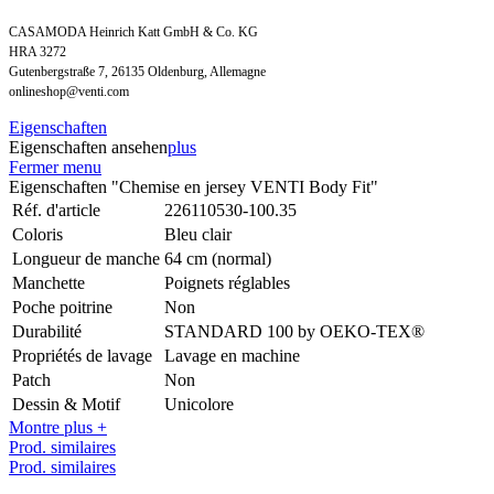
CASAMODA Heinrich Katt GmbH & Co. KG
HRA 3272
Gutenbergstraße 7, 26135 Oldenburg, Allemagne
onlineshop@venti.com
Eigenschaften
Eigenschaften ansehen
plus
Fermer menu
Eigenschaften "Chemise en jersey VENTI Body Fit"
Réf. d'article
226110530-100.35
Coloris
Bleu clair
Longueur de manche
64 cm (normal)
Manchette
Poignets réglables
Poche poitrine
Non
Durabilité
STANDARD 100 by OEKO-TEX®
Propriétés de lavage
Lavage en machine
Patch
Non
Dessin & Motif
Unicolore
Montre plus +
Prod. similaires
Prod. similaires