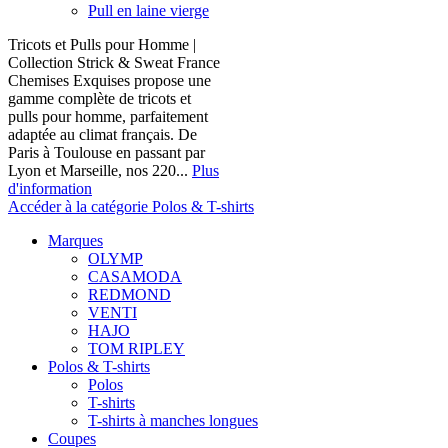
Pull en laine vierge
Tricots et Pulls pour Homme |
Collection Strick & Sweat France
Chemises Exquises propose une
gamme complète de tricots et
pulls pour homme, parfaitement
adaptée au climat français. De
Paris à Toulouse en passant par
Lyon et Marseille, nos 220...
Plus
d'information
Accéder à la catégorie Polos & T-shirts
Marques
OLYMP
CASAMODA
REDMOND
VENTI
HAJO
TOM RIPLEY
Polos & T-shirts
Polos
T-shirts
T-shirts à manches longues
Coupes