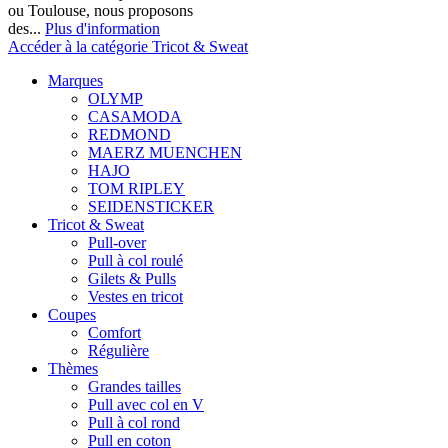
ou Toulouse, nous proposons
des...
Plus d'information
Accéder à la catégorie Tricot & Sweat
Marques
OLYMP
CASAMODA
REDMOND
MAERZ MUENCHEN
HAJO
TOM RIPLEY
SEIDENSTICKER
Tricot & Sweat
Pull-over
Pull à col roulé
Gilets & Pulls
Vestes en tricot
Coupes
Comfort
Régulière
Thèmes
Grandes tailles
Pull avec col en V
Pull à col rond
Pull en coton