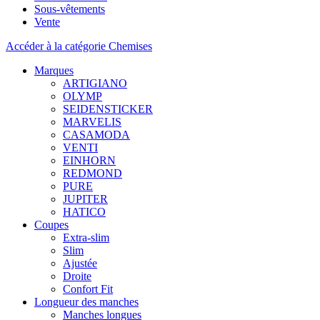
Sous-vêtements
Vente
Accéder à la catégorie Chemises
Marques
ARTIGIANO
OLYMP
SEIDENSTICKER
MARVELIS
CASAMODA
VENTI
EINHORN
REDMOND
PURE
JUPITER
HATICO
Coupes
Extra-slim
Slim
Ajustée
Droite
Confort Fit
Longueur des manches
Manches longues