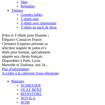
Slim
Régulière
Thèmes
Grandes tailles
T-shirts unis
T-shirts avec impression
T-shirts en pack de deux
Polos et T-Shirts pour Homme |
Élégance Casual en France
Chemises Exquises présente sa
sélection soignée de polos et t-
shirts pour homme, spécialement
adaptée aux clients français.
Disponibles à Paris, Lyon,
Marseille et Toulouse, nos 34...
Plus d'information
Accéder à la catégorie Sous-vêtements
Marques
SCHIESSER
OLAF BENZ
MANSTORE
NOVILA
HOM