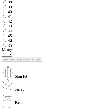
38
39
40
41
42
43
44
45
46
35
Menge
Aucune taille sélectionnée
Slim Fit
Jersey
Kent