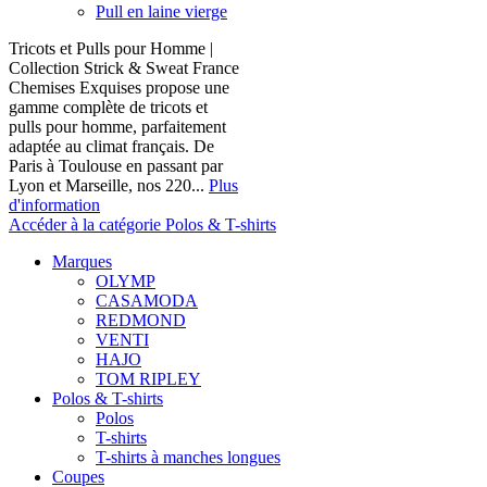
Pull en laine vierge
Tricots et Pulls pour Homme |
Collection Strick & Sweat France
Chemises Exquises propose une
gamme complète de tricots et
pulls pour homme, parfaitement
adaptée au climat français. De
Paris à Toulouse en passant par
Lyon et Marseille, nos 220...
Plus
d'information
Accéder à la catégorie Polos & T-shirts
Marques
OLYMP
CASAMODA
REDMOND
VENTI
HAJO
TOM RIPLEY
Polos & T-shirts
Polos
T-shirts
T-shirts à manches longues
Coupes