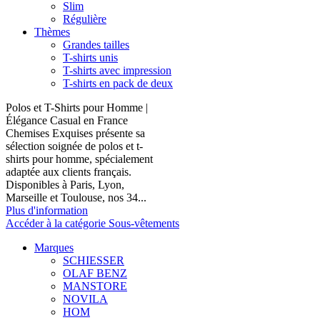
Slim
Régulière
Thèmes
Grandes tailles
T-shirts unis
T-shirts avec impression
T-shirts en pack de deux
Polos et T-Shirts pour Homme |
Élégance Casual en France
Chemises Exquises présente sa
sélection soignée de polos et t-
shirts pour homme, spécialement
adaptée aux clients français.
Disponibles à Paris, Lyon,
Marseille et Toulouse, nos 34...
Plus d'information
Accéder à la catégorie Sous-vêtements
Marques
SCHIESSER
OLAF BENZ
MANSTORE
NOVILA
HOM