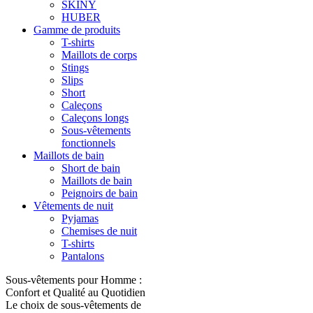
SKINY
HUBER
Gamme de produits
T-shirts
Maillots de corps
Stings
Slips
Short
Caleçons
Caleçons longs
Sous-vêtements
fonctionnels
Maillots de bain
Short de bain
Maillots de bain
Peignoirs de bain
Vêtements de nuit
Pyjamas
Chemises de nuit
T-shirts
Pantalons
Sous-vêtements pour Homme :
Confort et Qualité au Quotidien
Le choix de sous-vêtements de