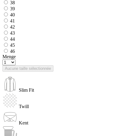
38
39
40
41
42
43
44
45
46
Menge
Aucune taille sélectionnée
Slim Fit
Twill
Kent