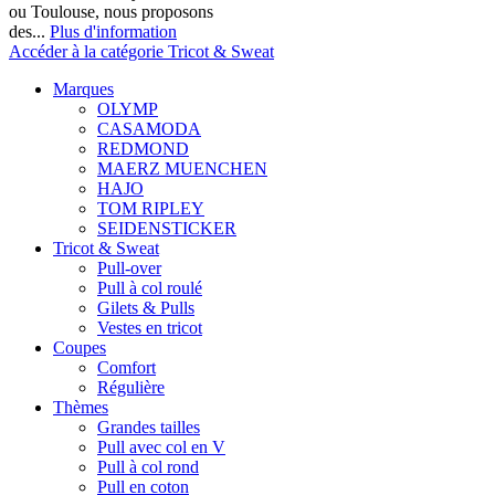
ou Toulouse, nous proposons
des...
Plus d'information
Accéder à la catégorie Tricot & Sweat
Marques
OLYMP
CASAMODA
REDMOND
MAERZ MUENCHEN
HAJO
TOM RIPLEY
SEIDENSTICKER
Tricot & Sweat
Pull-over
Pull à col roulé
Gilets & Pulls
Vestes en tricot
Coupes
Comfort
Régulière
Thèmes
Grandes tailles
Pull avec col en V
Pull à col rond
Pull en coton