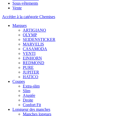
Sous-vêtements
Vente
Accéder à la catégorie Chemises
Marques
ARTIGIANO
OLYMP
SEIDENSTICKER
MARVELIS
CASAMODA
VENTI
EINHORN
REDMOND
PURE
JUPITER
HATICO
Coupes
Extra-slim
Slim
Ajustée
Droite
Confort Fit
Longueur des manches
Manches longues