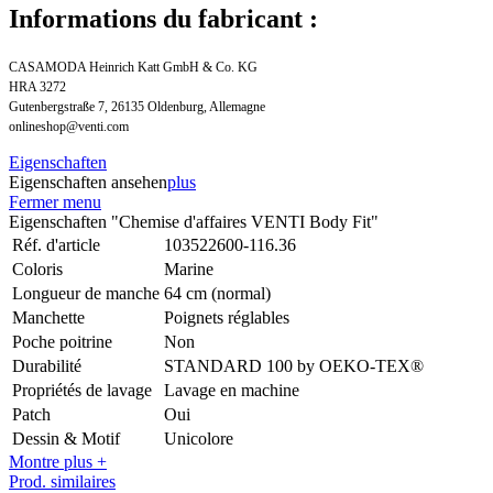
Informations du fabricant :
CASAMODA Heinrich Katt GmbH & Co. KG
HRA 3272
Gutenbergstraße 7, 26135 Oldenburg, Allemagne
onlineshop@venti.com
Eigenschaften
Eigenschaften ansehen
plus
Fermer menu
Eigenschaften "Chemise d'affaires VENTI Body Fit"
Réf. d'article
103522600-116.36
Coloris
Marine
Longueur de manche
64 cm (normal)
Manchette
Poignets réglables
Poche poitrine
Non
Durabilité
STANDARD 100 by OEKO-TEX®
Propriétés de lavage
Lavage en machine
Patch
Oui
Dessin & Motif
Unicolore
Montre plus +
Prod. similaires