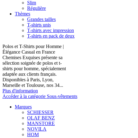
Slim
Régulière
Thèmes
Grandes tailles
T-shirts unis
T-shirts avec impression
T-shirts en pack de deux
Polos et T-Shirts pour Homme |
Élégance Casual en France
Chemises Exquises présente sa
sélection soignée de polos et t-
shirts pour homme, spécialement
adaptée aux clients français.
Disponibles à Paris, Lyon,
Marseille et Toulouse, nos 34...
Plus d'information
Accéder à la catégorie Sous-vêtements
Marques
SCHIESSER
OLAF BENZ
MANSTORE
NOVILA
HOM