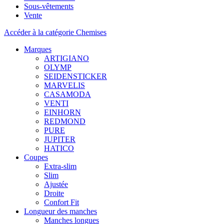
Sous-vêtements
Vente
Accéder à la catégorie Chemises
Marques
ARTIGIANO
OLYMP
SEIDENSTICKER
MARVELIS
CASAMODA
VENTI
EINHORN
REDMOND
PURE
JUPITER
HATICO
Coupes
Extra-slim
Slim
Ajustée
Droite
Confort Fit
Longueur des manches
Manches longues