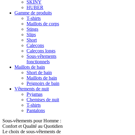
SKINY
HUBER
Gamme de produits
T-shirts
Maillots de corps
Stings
Slips
Short
Caleçons
Caleçons longs
Sous-vêtements
fonctionnels
Maillots de bain
Short de bain
Maillots de bain
Peignoirs de bain
Vêtements de nuit
Pyjamas
Chemises de nuit
T-shirts
Pantalons
Sous-vêtements pour Homme :
Confort et Qualité au Quotidien
Le choix de sous-vêtements de