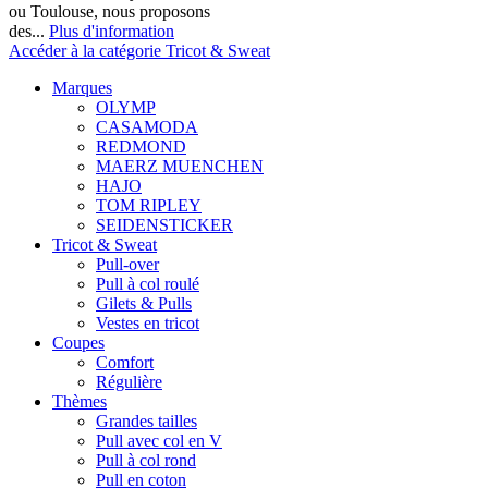
ou Toulouse, nous proposons
des...
Plus d'information
Accéder à la catégorie Tricot & Sweat
Marques
OLYMP
CASAMODA
REDMOND
MAERZ MUENCHEN
HAJO
TOM RIPLEY
SEIDENSTICKER
Tricot & Sweat
Pull-over
Pull à col roulé
Gilets & Pulls
Vestes en tricot
Coupes
Comfort
Régulière
Thèmes
Grandes tailles
Pull avec col en V
Pull à col rond
Pull en coton