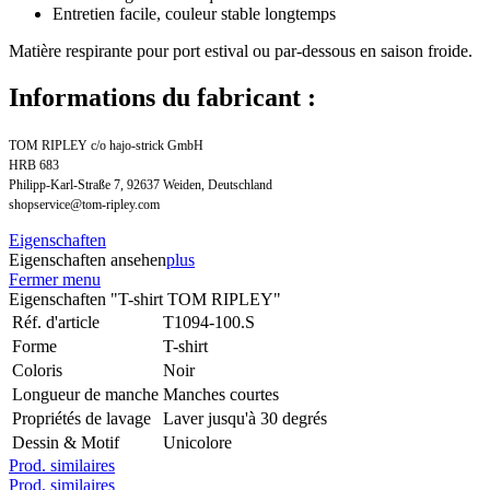
Entretien facile, couleur stable longtemps
Matière respirante pour port estival ou par-dessous en saison froide.
Informations du fabricant :
TOM RIPLEY c/o hajo-strick GmbH
HRB 683
Philipp-Karl-Straße 7, 92637 Weiden, Deutschland
shopservice@tom-ripley.com
Eigenschaften
Eigenschaften ansehen
plus
Fermer menu
Eigenschaften "T-shirt TOM RIPLEY"
Réf. d'article
T1094-100.S
Forme
T-shirt
Coloris
Noir
Longueur de manche
Manches courtes
Propriétés de lavage
Laver jusqu'à 30 degrés
Dessin & Motif
Unicolore
Prod. similaires
Prod. similaires