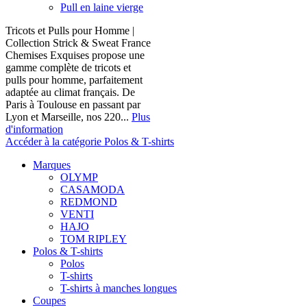
Pull en laine vierge
Tricots et Pulls pour Homme |
Collection Strick & Sweat France
Chemises Exquises propose une
gamme complète de tricots et
pulls pour homme, parfaitement
adaptée au climat français. De
Paris à Toulouse en passant par
Lyon et Marseille, nos 220...
Plus
d'information
Accéder à la catégorie Polos & T-shirts
Marques
OLYMP
CASAMODA
REDMOND
VENTI
HAJO
TOM RIPLEY
Polos & T-shirts
Polos
T-shirts
T-shirts à manches longues
Coupes