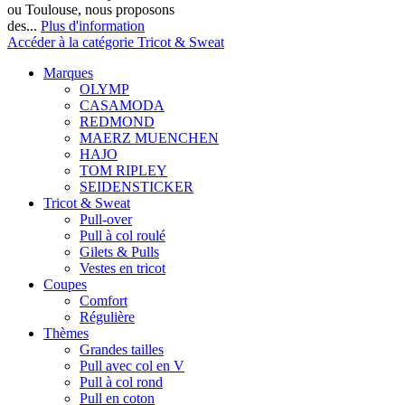
ou Toulouse, nous proposons
des...
Plus d'information
Accéder à la catégorie Tricot & Sweat
Marques
OLYMP
CASAMODA
REDMOND
MAERZ MUENCHEN
HAJO
TOM RIPLEY
SEIDENSTICKER
Tricot & Sweat
Pull-over
Pull à col roulé
Gilets & Pulls
Vestes en tricot
Coupes
Comfort
Régulière
Thèmes
Grandes tailles
Pull avec col en V
Pull à col rond
Pull en coton