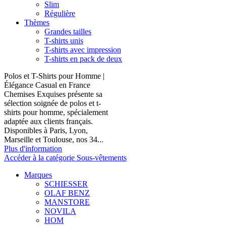
Slim
Régulière
Thèmes
Grandes tailles
T-shirts unis
T-shirts avec impression
T-shirts en pack de deux
Polos et T-Shirts pour Homme |
Élégance Casual en France
Chemises Exquises présente sa
sélection soignée de polos et t-
shirts pour homme, spécialement
adaptée aux clients français.
Disponibles à Paris, Lyon,
Marseille et Toulouse, nos 34...
Plus d'information
Accéder à la catégorie Sous-vêtements
Marques
SCHIESSER
OLAF BENZ
MANSTORE
NOVILA
HOM