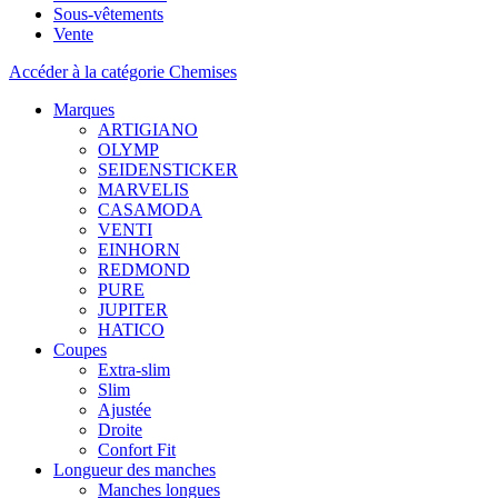
Sous-vêtements
Vente
Accéder à la catégorie Chemises
Marques
ARTIGIANO
OLYMP
SEIDENSTICKER
MARVELIS
CASAMODA
VENTI
EINHORN
REDMOND
PURE
JUPITER
HATICO
Coupes
Extra-slim
Slim
Ajustée
Droite
Confort Fit
Longueur des manches
Manches longues