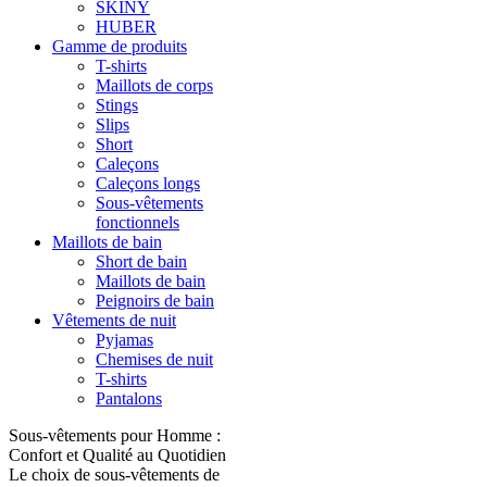
SKINY
HUBER
Gamme de produits
T-shirts
Maillots de corps
Stings
Slips
Short
Caleçons
Caleçons longs
Sous-vêtements
fonctionnels
Maillots de bain
Short de bain
Maillots de bain
Peignoirs de bain
Vêtements de nuit
Pyjamas
Chemises de nuit
T-shirts
Pantalons
Sous-vêtements pour Homme :
Confort et Qualité au Quotidien
Le choix de sous-vêtements de