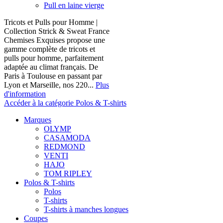
Pull en laine vierge
Tricots et Pulls pour Homme |
Collection Strick & Sweat France
Chemises Exquises propose une
gamme complète de tricots et
pulls pour homme, parfaitement
adaptée au climat français. De
Paris à Toulouse en passant par
Lyon et Marseille, nos 220...
Plus
d'information
Accéder à la catégorie Polos & T-shirts
Marques
OLYMP
CASAMODA
REDMOND
VENTI
HAJO
TOM RIPLEY
Polos & T-shirts
Polos
T-shirts
T-shirts à manches longues
Coupes