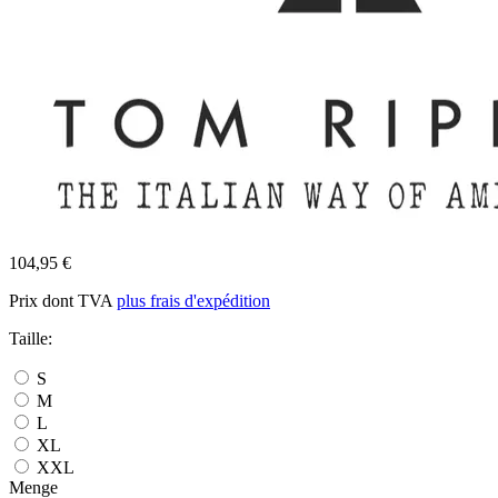
104,95 €
Prix dont TVA
plus frais d'expédition
Taille:
S
M
L
XL
XXL
Menge