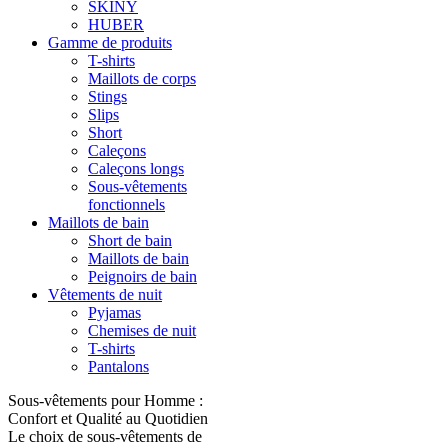
SKINY
HUBER
Gamme de produits
T-shirts
Maillots de corps
Stings
Slips
Short
Caleçons
Caleçons longs
Sous-vêtements
fonctionnels
Maillots de bain
Short de bain
Maillots de bain
Peignoirs de bain
Vêtements de nuit
Pyjamas
Chemises de nuit
T-shirts
Pantalons
Sous-vêtements pour Homme :
Confort et Qualité au Quotidien
Le choix de sous-vêtements de