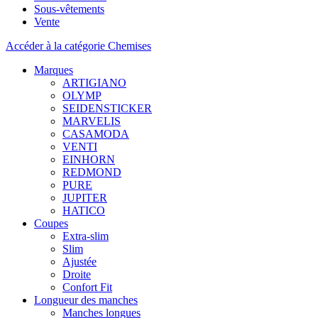
Sous-vêtements
Vente
Accéder à la catégorie Chemises
Marques
ARTIGIANO
OLYMP
SEIDENSTICKER
MARVELIS
CASAMODA
VENTI
EINHORN
REDMOND
PURE
JUPITER
HATICO
Coupes
Extra-slim
Slim
Ajustée
Droite
Confort Fit
Longueur des manches
Manches longues