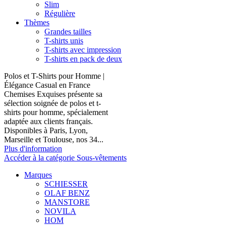
Slim
Régulière
Thèmes
Grandes tailles
T-shirts unis
T-shirts avec impression
T-shirts en pack de deux
Polos et T-Shirts pour Homme |
Élégance Casual en France
Chemises Exquises présente sa
sélection soignée de polos et t-
shirts pour homme, spécialement
adaptée aux clients français.
Disponibles à Paris, Lyon,
Marseille et Toulouse, nos 34...
Plus d'information
Accéder à la catégorie Sous-vêtements
Marques
SCHIESSER
OLAF BENZ
MANSTORE
NOVILA
HOM