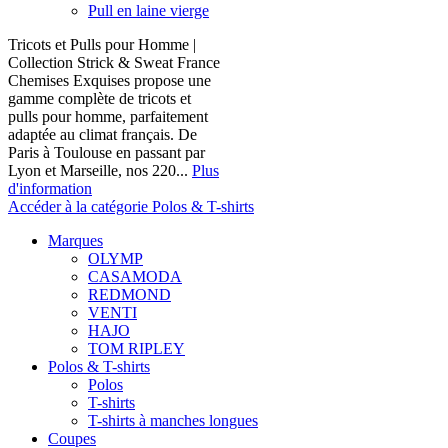
Pull en laine vierge
Tricots et Pulls pour Homme |
Collection Strick & Sweat France
Chemises Exquises propose une
gamme complète de tricots et
pulls pour homme, parfaitement
adaptée au climat français. De
Paris à Toulouse en passant par
Lyon et Marseille, nos 220...
Plus
d'information
Accéder à la catégorie Polos & T-shirts
Marques
OLYMP
CASAMODA
REDMOND
VENTI
HAJO
TOM RIPLEY
Polos & T-shirts
Polos
T-shirts
T-shirts à manches longues
Coupes