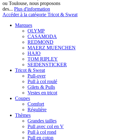
ou Toulouse, nous proposons
des...
Plus d'information
Accéder à la catégorie Tricot & Sweat
Marques
OLYMP
CASAMODA
REDMOND
MAERZ MUENCHEN
HAJO
TOM RIPLEY
SEIDENSTICKER
Tricot & Sweat
Pull-over
Pull à col roulé
Gilets & Pulls
Vestes en tricot
Coupes
Comfort
Régulière
Thèmes
Grandes tailles
Pull avec col en V
Pull à col rond
Pull en coton