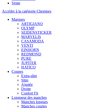
Vente
Accéder à la catégorie Chemises
Marques
ARTIGIANO
OLYMP
SEIDENSTICKER
MARVELIS
CASAMODA
VENTI
EINHORN
REDMOND
PURE
JUPITER
HATICO
Coupes
Extra-slim
Slim
Ajustée
Droite
Confort Fit
Longueur des manches
Manches longues
Manches courtes