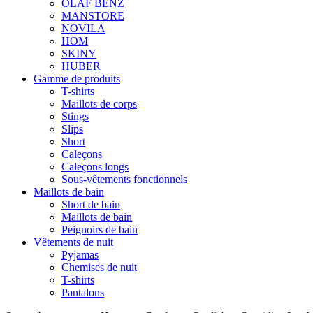
OLAF BENZ
MANSTORE
NOVILA
HOM
SKINY
HUBER
Gamme de produits
T-shirts
Maillots de corps
Stings
Slips
Short
Caleçons
Caleçons longs
Sous-vêtements fonctionnels
Maillots de bain
Short de bain
Maillots de bain
Peignoirs de bain
Vêtements de nuit
Pyjamas
Chemises de nuit
T-shirts
Pantalons