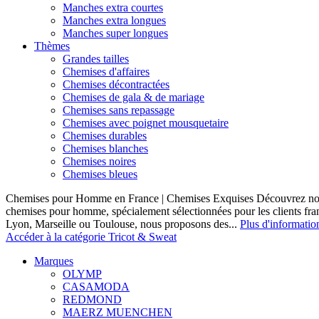
Manches extra courtes
Manches extra longues
Manches super longues
Thèmes
Grandes tailles
Chemises d'affaires
Chemises décontractées
Chemises de gala & de mariage
Chemises sans repassage
Chemises avec poignet mousquetaire
Chemises durables
Chemises blanches
Chemises noires
Chemises bleues
Chemises pour Homme en France | Chemises Exquises Découvrez notre
chemises pour homme, spécialement sélectionnées pour les clients fran
Lyon, Marseille ou Toulouse, nous proposons des...
Plus d'informatio
Accéder à la catégorie Tricot & Sweat
Marques
OLYMP
CASAMODA
REDMOND
MAERZ MUENCHEN