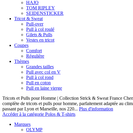
HAJO
TOM RIPLEY
SEIDENSTICKER
Tricot & Sweat
Pull-over
Pull à col roulé
Gilets & Pulls
Vestes en tricot
Coupes
Comfort
Régulière
Thèmes
Grandes tailles
Pull avec col en V
Pull à col rond
Pull en coton
Pull en laine vierge
Tricots et Pulls pour Homme | Collection Strick & Sweat France Ch
complète de tricots et pulls pour homme, parfaitement adaptée au clim
passant par Lyon et Marseille, nos 220...
Plus d'information
Accéder à la catégorie Polos & T-shirts
Marques
OLYMP