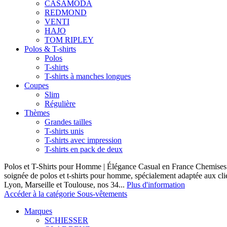
CASAMODA
REDMOND
VENTI
HAJO
TOM RIPLEY
Polos & T-shirts
Polos
T-shirts
T-shirts à manches longues
Coupes
Slim
Régulière
Thèmes
Grandes tailles
T-shirts unis
T-shirts avec impression
T-shirts en pack de deux
Polos et T-Shirts pour Homme | Élégance Casual en France Chemises 
soignée de polos et t-shirts pour homme, spécialement adaptée aux clie
Lyon, Marseille et Toulouse, nos 34...
Plus d'information
Accéder à la catégorie Sous-vêtements
Marques
SCHIESSER