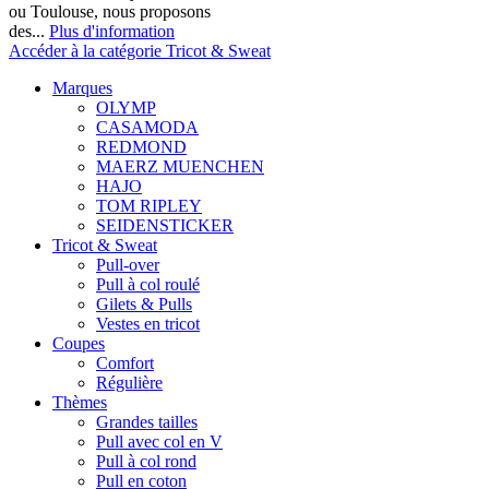
ou Toulouse, nous proposons
des...
Plus d'information
Accéder à la catégorie Tricot & Sweat
Marques
OLYMP
CASAMODA
REDMOND
MAERZ MUENCHEN
HAJO
TOM RIPLEY
SEIDENSTICKER
Tricot & Sweat
Pull-over
Pull à col roulé
Gilets & Pulls
Vestes en tricot
Coupes
Comfort
Régulière
Thèmes
Grandes tailles
Pull avec col en V
Pull à col rond
Pull en coton