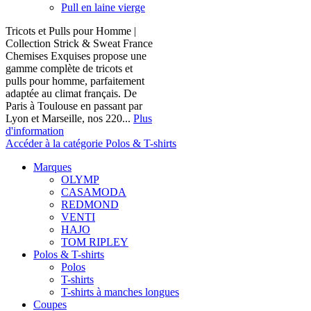
Pull en laine vierge
Tricots et Pulls pour Homme |
Collection Strick & Sweat France
Chemises Exquises propose une
gamme complète de tricots et
pulls pour homme, parfaitement
adaptée au climat français. De
Paris à Toulouse en passant par
Lyon et Marseille, nos 220...
Plus
d'information
Accéder à la catégorie Polos & T-shirts
Marques
OLYMP
CASAMODA
REDMOND
VENTI
HAJO
TOM RIPLEY
Polos & T-shirts
Polos
T-shirts
T-shirts à manches longues
Coupes