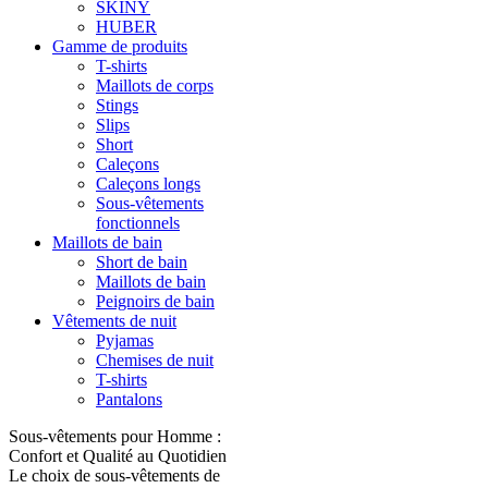
SKINY
HUBER
Gamme de produits
T-shirts
Maillots de corps
Stings
Slips
Short
Caleçons
Caleçons longs
Sous-vêtements
fonctionnels
Maillots de bain
Short de bain
Maillots de bain
Peignoirs de bain
Vêtements de nuit
Pyjamas
Chemises de nuit
T-shirts
Pantalons
Sous-vêtements pour Homme :
Confort et Qualité au Quotidien
Le choix de sous-vêtements de