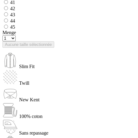
41
42
43
44
45
Menge
Aucune taille sélectionnée
Slim Fit
Twill
New Kent
100% coton
Sans repassage