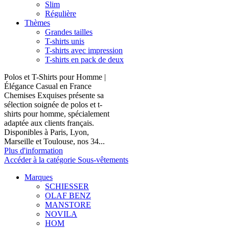
Slim
Régulière
Thèmes
Grandes tailles
T-shirts unis
T-shirts avec impression
T-shirts en pack de deux
Polos et T-Shirts pour Homme |
Élégance Casual en France
Chemises Exquises présente sa
sélection soignée de polos et t-
shirts pour homme, spécialement
adaptée aux clients français.
Disponibles à Paris, Lyon,
Marseille et Toulouse, nos 34...
Plus d'information
Accéder à la catégorie Sous-vêtements
Marques
SCHIESSER
OLAF BENZ
MANSTORE
NOVILA
HOM