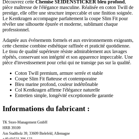
Découvrez cette
Chemise SEIDENSTICKER bleu profond
,
pièce maîtresse de l'élégance masculine. Réalisée en coton Twill de
prestige, elle offre une structure impeccable et une finition soignée.
Le Kentkragen accompagne parfaitement la coupe Slim Fit pour
révéler une silhouette épurée et moderne, sublimant chaque
professionnel.
Adaptée aux événements formels et aux environnements exigeants,
cette chemise combine esthétique raffinée et praticité quotidienne.
Le tissu de qualité supérieure résiste admirablement aux lavages
répétés, conservant son intégrité et son apparence impeccable. Une
pièce d'investissement pour celui qui ne transige pas sur la qualité.
Coton Twill premium, armure serrée et stable
Coupe Slim Fit flatteuse et contemporaine
Bleu marine profond, couleur indétrônable
Col Kentkragen affirme l'élégance naturelle
Entretien simple, longévité exceptionnelle garantie
Informations du fabricant :
TK Store-Management GmbH
HRB 39109
Am Stadtholz 39, 33609 Bielefeld, Allemagne
+49 (0)521 306 123