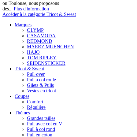
ou Toulouse, nous proposons
des...
Plus d'information
Accéder à la catégorie Tricot & Sweat
Marques
OLYMP
CASAMODA
REDMOND
MAERZ MUENCHEN
HAJO
TOM RIPLEY
SEIDENSTICKER
Tricot & Sweat
Pull-over
Pull à col roulé
Gilets & Pulls
Vestes en tricot
Coupes
Comfort
Régulière
Thèmes
Grandes tailles
Pull avec col en V
Pull à col rond
Pull en coton