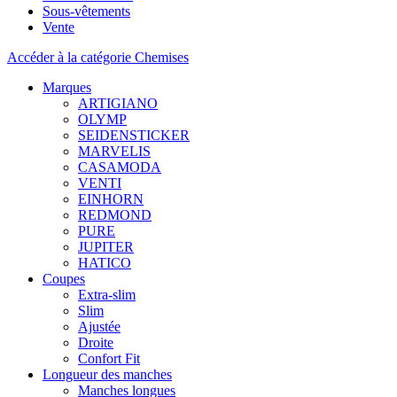
Sous-vêtements
Vente
Accéder à la catégorie Chemises
Marques
ARTIGIANO
OLYMP
SEIDENSTICKER
MARVELIS
CASAMODA
VENTI
EINHORN
REDMOND
PURE
JUPITER
HATICO
Coupes
Extra-slim
Slim
Ajustée
Droite
Confort Fit
Longueur des manches
Manches longues