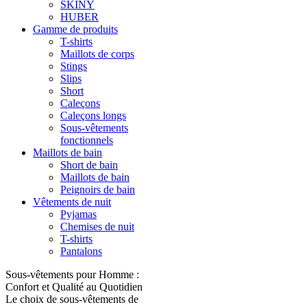
SKINY
HUBER
Gamme de produits
T-shirts
Maillots de corps
Stings
Slips
Short
Caleçons
Caleçons longs
Sous-vêtements
fonctionnels
Maillots de bain
Short de bain
Maillots de bain
Peignoirs de bain
Vêtements de nuit
Pyjamas
Chemises de nuit
T-shirts
Pantalons
Sous-vêtements pour Homme :
Confort et Qualité au Quotidien
Le choix de sous-vêtements de