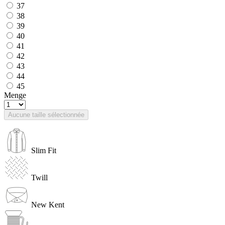
37
38
39
40
41
42
43
44
45
Menge
Aucune taille sélectionnée
Slim Fit
Twill
New Kent