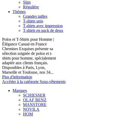
Slim
Régulière
Thèmes
Grandes tailles
T-shirts unis
T-shirts avec impression
T-shirts en pack de deux
Polos et T-Shirts pour Homme |
Élégance Casual en France
Chemises Exquises présente sa
sélection soignée de polos et t-
shirts pour homme, spécialement
adaptée aux clients français.
Disponibles à Paris, Lyon,
Marseille et Toulouse, nos 34...
Plus d'information
Accéder à la catégorie Sous-vêtements
Marques
SCHIESSER
OLAF BENZ
MANSTORE
NOVILA
HOM