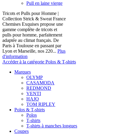
Pull en laine vierge
Tricots et Pulls pour Homme |
Collection Strick & Sweat France
Chemises Exquises propose une
gamme complète de tricots et
pulls pour homme, parfaitement
adaptée au climat français. De
Paris à Toulouse en passant par
Lyon et Marseille, nos 220...
Plus
d'information
Accéder à la catégorie Polos & T-shirts
Marques
OLYMP
CASAMODA
REDMOND
VENTI
HAJO
TOM RIPLEY
Polos & T-shirts
Polos
T-shirts
T-shirts à manches longues
Coupes