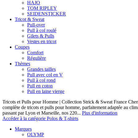
HAJO
TOM RIPLEY
SEIDENSTICKER
Tricot & Sweat
Pull-over
Pull à col roulé
Gilets & Pulls
Vestes en tricot
Coupes
Comfort
Régulière
Thèmes
Grandes tailles
Pull avec col en V
Pull à col rond
Pull en coton
Pull en laine vierge
Tricots et Pulls pour Homme | Collection Strick & Sweat France Ch
complète de tricots et pulls pour homme, parfaitement adaptée au clim
passant par Lyon et Marseille, nos 220...
Plus d'information
Accéder à la catégorie Polos & T-shirts
Marques
OLYMP