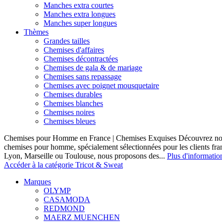
Manches extra courtes
Manches extra longues
Manches super longues
Thèmes
Grandes tailles
Chemises d'affaires
Chemises décontractées
Chemises de gala & de mariage
Chemises sans repassage
Chemises avec poignet mousquetaire
Chemises durables
Chemises blanches
Chemises noires
Chemises bleues
Chemises pour Homme en France | Chemises Exquises Découvrez notre
chemises pour homme, spécialement sélectionnées pour les clients fran
Lyon, Marseille ou Toulouse, nous proposons des...
Plus d'informatio
Accéder à la catégorie Tricot & Sweat
Marques
OLYMP
CASAMODA
REDMOND
MAERZ MUENCHEN