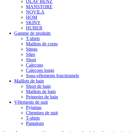
OLAF BENZ
MANSTORE
NOVILA
HOM
SKINY
HUBER
Gamme de produits
T-shirts
Maillots de corps
Stings
Slips
Short
Caleçons
Caleçons longs
Sous-vêtements fonctionnels
Maillots de bain
Short de bain
Maillots de bain
Peignoirs de bain
Vêtements de nuit
Pyjamas
Chemises de nuit
T-shirts
Pantalons