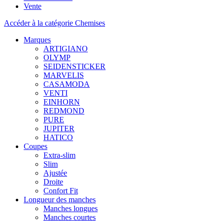
Vente
Accéder à la catégorie Chemises
Marques
ARTIGIANO
OLYMP
SEIDENSTICKER
MARVELIS
CASAMODA
VENTI
EINHORN
REDMOND
PURE
JUPITER
HATICO
Coupes
Extra-slim
Slim
Ajustée
Droite
Confort Fit
Longueur des manches
Manches longues
Manches courtes