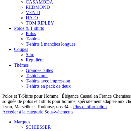
CASAMODA
REDMOND
VENTI
HAJO
TOM RIPLEY
Polos & T-shirts
Polos
T-shirts
T-shirts à manches longues
Coupes
Slim
Régulière
Thèmes
Grandes tailles
T-shirts unis
T-shirts avec impression
T-shirts en pack de deux
Polos et T-Shirts pour Homme | Élégance Casual en France Chemises 
soignée de polos et t-shirts pour homme, spécialement adaptée aux clie
Lyon, Marseille et Toulouse, nos 34...
Plus d'information
Accéder à la catégorie Sous-vêtements
Marques
SCHIESSER