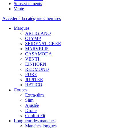
Sous-vêtements
Vente
Accéder à la catégorie Chemises
Marques
ARTIGIANO
OLYMP
SEIDENSTICKER
MARVELIS
CASAMODA
VENTI
EINHORN
REDMOND
PURE
JUPITER
HATICO
Coupes
Extra-slim
Slim
Ajustée
Droite
Confort Fit
Longueur des manches
Manches longues