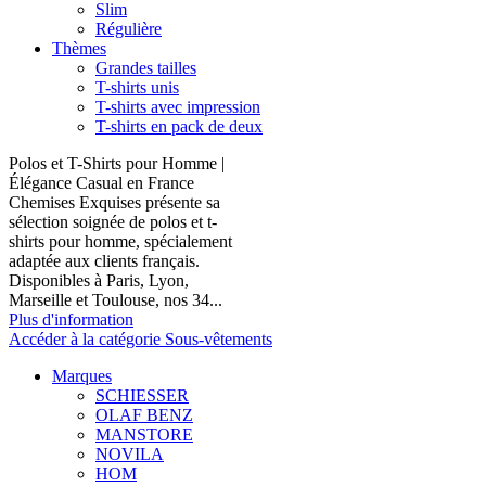
Slim
Régulière
Thèmes
Grandes tailles
T-shirts unis
T-shirts avec impression
T-shirts en pack de deux
Polos et T-Shirts pour Homme |
Élégance Casual en France
Chemises Exquises présente sa
sélection soignée de polos et t-
shirts pour homme, spécialement
adaptée aux clients français.
Disponibles à Paris, Lyon,
Marseille et Toulouse, nos 34...
Plus d'information
Accéder à la catégorie Sous-vêtements
Marques
SCHIESSER
OLAF BENZ
MANSTORE
NOVILA
HOM