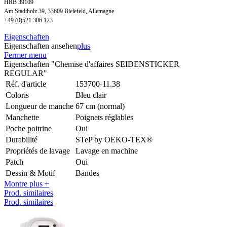
HRB 39109
Am Stadtholz 39, 33609 Bielefeld, Allemagne
+49 (0)521 306 123
Eigenschaften
Eigenschaften ansehen
plus
Fermer menu
Eigenschaften "Chemise d'affaires SEIDENSTICKER
REGULAR"
Réf. d'article
153700-11.38
Coloris
Bleu clair
Longueur de manche
67 cm (normal)
Manchette
Poignets réglables
Poche poitrine
Oui
Durabilité
STeP by OEKO-TEX®
Propriétés de lavage
Lavage en machine
Patch
Oui
Dessin & Motif
Bandes
Montre plus +
Prod. similaires
Prod. similaires