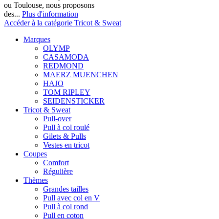
ou Toulouse, nous proposons
des...
Plus d'information
Accéder à la catégorie Tricot & Sweat
Marques
OLYMP
CASAMODA
REDMOND
MAERZ MUENCHEN
HAJO
TOM RIPLEY
SEIDENSTICKER
Tricot & Sweat
Pull-over
Pull à col roulé
Gilets & Pulls
Vestes en tricot
Coupes
Comfort
Régulière
Thèmes
Grandes tailles
Pull avec col en V
Pull à col rond
Pull en coton