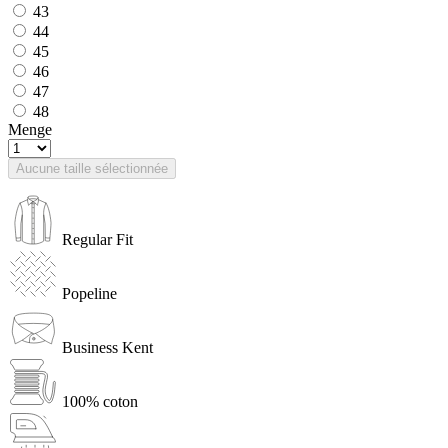
43
44
45
46
47
48
Menge
Aucune taille sélectionnée
Regular Fit
Popeline
Business Kent
100% coton