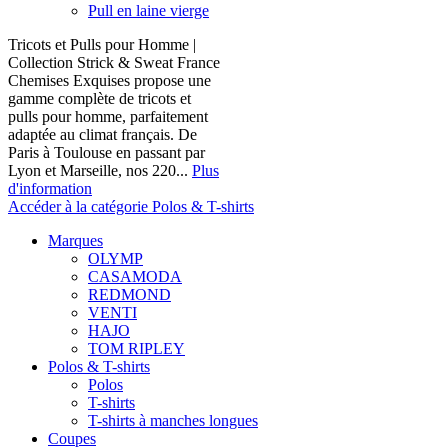
Pull en laine vierge
Tricots et Pulls pour Homme |
Collection Strick & Sweat France
Chemises Exquises propose une
gamme complète de tricots et
pulls pour homme, parfaitement
adaptée au climat français. De
Paris à Toulouse en passant par
Lyon et Marseille, nos 220...
Plus
d'information
Accéder à la catégorie Polos & T-shirts
Marques
OLYMP
CASAMODA
REDMOND
VENTI
HAJO
TOM RIPLEY
Polos & T-shirts
Polos
T-shirts
T-shirts à manches longues
Coupes