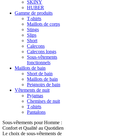
SKINY
HUBER
Gamme de produits
T-shirts
Maillots de corps
Stings
Slips
Short
Caleçons
Caleçons longs
Sous-vêtements
fonctionnels
Maillots de bain
Short de bain
Maillots de bain
Peignoirs de bain
Vêtements de nuit
Pyjamas
Chemises de nuit
T-shirts
Pantalons
Sous-vêtements pour Homme :
Confort et Qualité au Quotidien
Le choix de sous-vêtements de