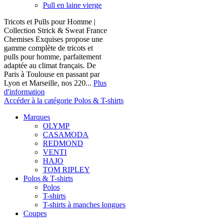
Pull en laine vierge
Tricots et Pulls pour Homme |
Collection Strick & Sweat France
Chemises Exquises propose une
gamme complète de tricots et
pulls pour homme, parfaitement
adaptée au climat français. De
Paris à Toulouse en passant par
Lyon et Marseille, nos 220...
Plus
d'information
Accéder à la catégorie Polos & T-shirts
Marques
OLYMP
CASAMODA
REDMOND
VENTI
HAJO
TOM RIPLEY
Polos & T-shirts
Polos
T-shirts
T-shirts à manches longues
Coupes