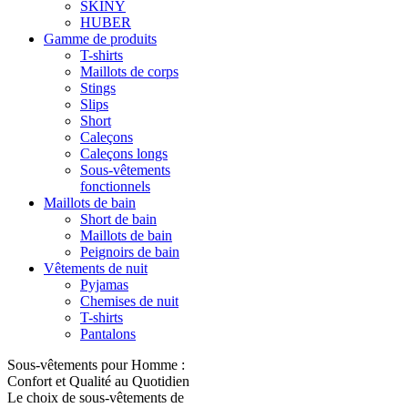
SKINY
HUBER
Gamme de produits
T-shirts
Maillots de corps
Stings
Slips
Short
Caleçons
Caleçons longs
Sous-vêtements
fonctionnels
Maillots de bain
Short de bain
Maillots de bain
Peignoirs de bain
Vêtements de nuit
Pyjamas
Chemises de nuit
T-shirts
Pantalons
Sous-vêtements pour Homme :
Confort et Qualité au Quotidien
Le choix de sous-vêtements de