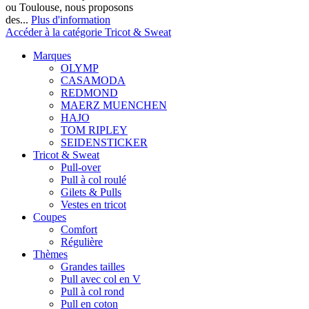
ou Toulouse, nous proposons
des...
Plus d'information
Accéder à la catégorie Tricot & Sweat
Marques
OLYMP
CASAMODA
REDMOND
MAERZ MUENCHEN
HAJO
TOM RIPLEY
SEIDENSTICKER
Tricot & Sweat
Pull-over
Pull à col roulé
Gilets & Pulls
Vestes en tricot
Coupes
Comfort
Régulière
Thèmes
Grandes tailles
Pull avec col en V
Pull à col rond
Pull en coton