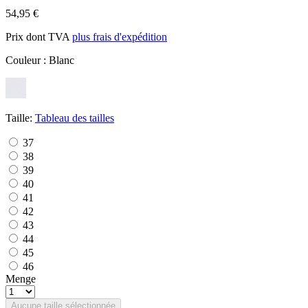
54,95 €
Prix dont TVA
plus frais d'expédition
Couleur :
Blanc
Taille:
Tableau des tailles
37
38
39
40
41
42
43
44
45
46
Menge
Aucune taille sélectionnée