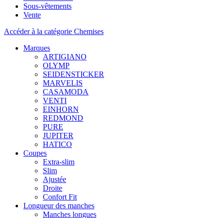
Sous-vêtements
Vente
Accéder à la catégorie Chemises
Marques
ARTIGIANO
OLYMP
SEIDENSTICKER
MARVELIS
CASAMODA
VENTI
EINHORN
REDMOND
PURE
JUPITER
HATICO
Coupes
Extra-slim
Slim
Ajustée
Droite
Confort Fit
Longueur des manches
Manches longues