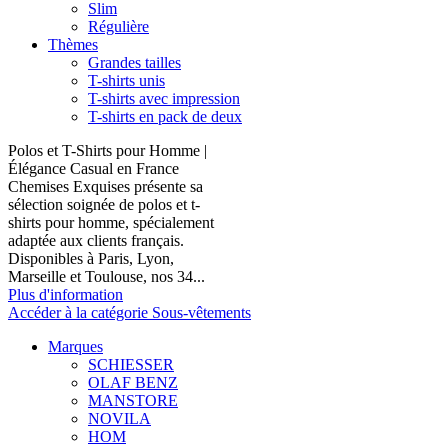
Slim
Régulière
Thèmes
Grandes tailles
T-shirts unis
T-shirts avec impression
T-shirts en pack de deux
Polos et T-Shirts pour Homme |
Élégance Casual en France
Chemises Exquises présente sa
sélection soignée de polos et t-
shirts pour homme, spécialement
adaptée aux clients français.
Disponibles à Paris, Lyon,
Marseille et Toulouse, nos 34...
Plus d'information
Accéder à la catégorie Sous-vêtements
Marques
SCHIESSER
OLAF BENZ
MANSTORE
NOVILA
HOM