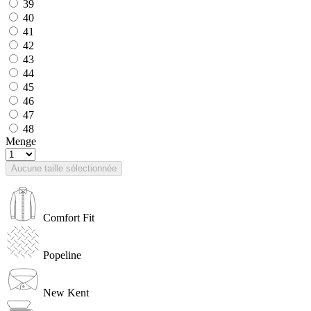
39
40
41
42
43
44
45
46
47
48
Menge
Aucune taille sélectionnée
Comfort Fit
Popeline
New Kent