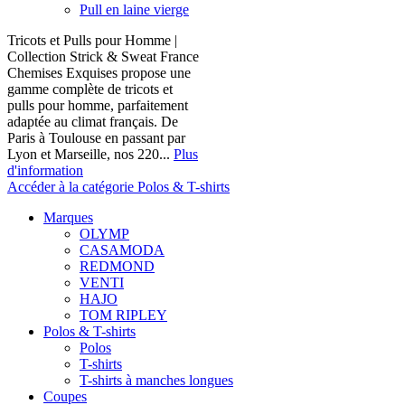
Pull en laine vierge
Tricots et Pulls pour Homme |
Collection Strick & Sweat France
Chemises Exquises propose une
gamme complète de tricots et
pulls pour homme, parfaitement
adaptée au climat français. De
Paris à Toulouse en passant par
Lyon et Marseille, nos 220...
Plus
d'information
Accéder à la catégorie Polos & T-shirts
Marques
OLYMP
CASAMODA
REDMOND
VENTI
HAJO
TOM RIPLEY
Polos & T-shirts
Polos
T-shirts
T-shirts à manches longues
Coupes