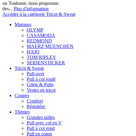
ou Toulouse, nous proposons
des...
Plus d'information
Accéder à la catégorie Tricot & Sweat
Marques
OLYMP
CASAMODA
REDMOND
MAERZ MUENCHEN
HAJO
TOM RIPLEY
SEIDENSTICKER
Tricot & Sweat
Pull-over
Pull à col roulé
Gilets & Pulls
Vestes en tricot
Coupes
Comfort
Régulière
Thèmes
Grandes tailles
Pull avec col en V
Pull à col rond
Pull en coton