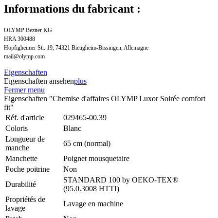
Informations du fabricant :
OLYMP Bezner KG
HRA 300488
Höpfigheimer Str. 19, 74321 Bietigheim-Bissingen, Allemagne
mail@olymp.com
Eigenschaften
Eigenschaften ansehen
plus
Fermer menu
Eigenschaften "Chemise d'affaires OLYMP Luxor Soirée comfort
fit"
Réf. d'article
029465-00.39
Coloris
Blanc
Longueur de
65 cm (normal)
manche
Manchette
Poignet mousquetaire
Poche poitrine
Non
STANDARD 100 by OEKO-TEX®
Durabilité
(95.0.3008 HTTI)
Propriétés de
Lavage en machine
lavage