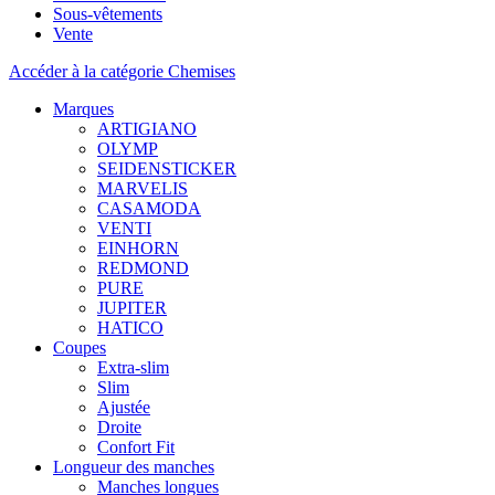
Sous-vêtements
Vente
Accéder à la catégorie Chemises
Marques
ARTIGIANO
OLYMP
SEIDENSTICKER
MARVELIS
CASAMODA
VENTI
EINHORN
REDMOND
PURE
JUPITER
HATICO
Coupes
Extra-slim
Slim
Ajustée
Droite
Confort Fit
Longueur des manches
Manches longues