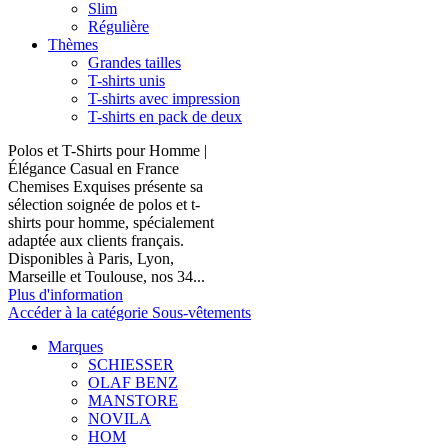
Slim
Régulière
Thèmes
Grandes tailles
T-shirts unis
T-shirts avec impression
T-shirts en pack de deux
Polos et T-Shirts pour Homme |
Élégance Casual en France
Chemises Exquises présente sa
sélection soignée de polos et t-
shirts pour homme, spécialement
adaptée aux clients français.
Disponibles à Paris, Lyon,
Marseille et Toulouse, nos 34...
Plus d'information
Accéder à la catégorie Sous-vêtements
Marques
SCHIESSER
OLAF BENZ
MANSTORE
NOVILA
HOM