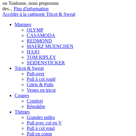
ou Toulouse, nous proposons
des...
Plus d'information
Accéder à la catégorie Tricot & Sweat
Marques
OLYMP
CASAMODA
REDMOND
MAERZ MUENCHEN
HAJO
TOM RIPLEY
SEIDENSTICKER
Tricot & Sweat
Pull-over
Pull à col roulé
Gilets & Pulls
Vestes en tricot
Coupes
Comfort
Régulière
Thèmes
Grandes tailles
Pull avec col en V
Pull à col rond
Pull en coton