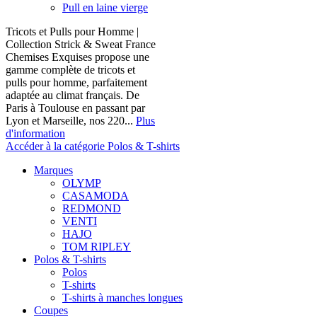
Pull en laine vierge
Tricots et Pulls pour Homme |
Collection Strick & Sweat France
Chemises Exquises propose une
gamme complète de tricots et
pulls pour homme, parfaitement
adaptée au climat français. De
Paris à Toulouse en passant par
Lyon et Marseille, nos 220...
Plus
d'information
Accéder à la catégorie Polos & T-shirts
Marques
OLYMP
CASAMODA
REDMOND
VENTI
HAJO
TOM RIPLEY
Polos & T-shirts
Polos
T-shirts
T-shirts à manches longues
Coupes