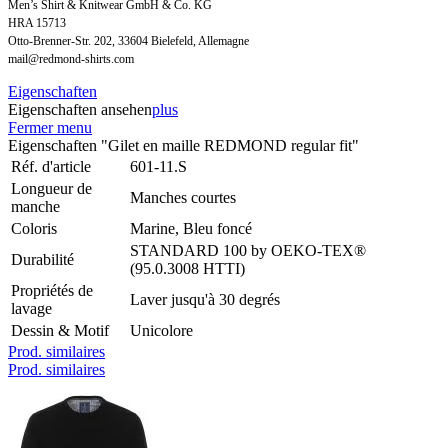
Men’s Shirt & Knitwear GmbH & Co. KG
HRA 15713
Otto-Brenner-Str. 202, 33604 Bielefeld, Allemagne
mail@redmond-shirts.com
Eigenschaften
Eigenschaften ansehen
plus
Fermer menu
Eigenschaften "Gilet en maille REDMOND regular fit"
Réf. d'article
601-11.S
Longueur de
Manches courtes
manche
Coloris
Marine, Bleu foncé
STANDARD 100 by OEKO-TEX®
Durabilité
(95.0.3008 HTTI)
Propriétés de
Laver jusqu'à 30 degrés
lavage
Dessin & Motif
Unicolore
Prod. similaires
Prod. similaires