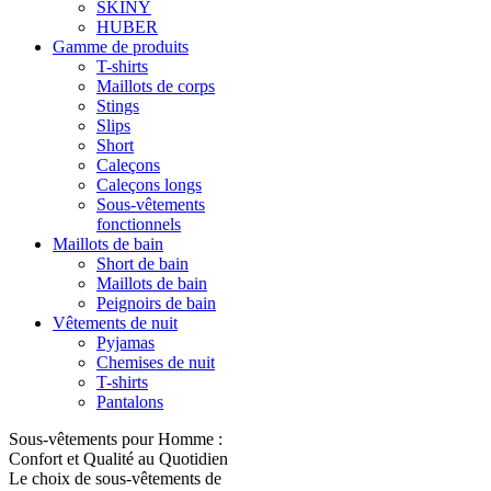
SKINY
HUBER
Gamme de produits
T-shirts
Maillots de corps
Stings
Slips
Short
Caleçons
Caleçons longs
Sous-vêtements
fonctionnels
Maillots de bain
Short de bain
Maillots de bain
Peignoirs de bain
Vêtements de nuit
Pyjamas
Chemises de nuit
T-shirts
Pantalons
Sous-vêtements pour Homme :
Confort et Qualité au Quotidien
Le choix de sous-vêtements de