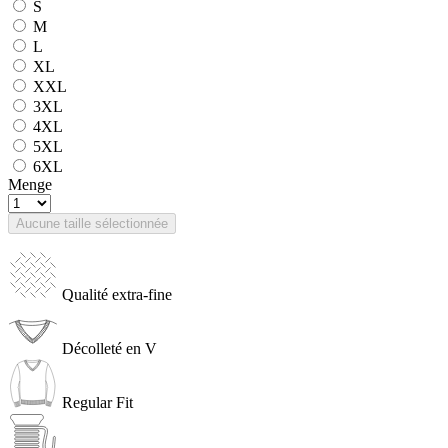
S
M
L
XL
XXL
3XL
4XL
5XL
6XL
Menge
Aucune taille sélectionnée
Qualité extra-fine
Décolleté en V
Regular Fit