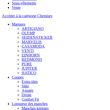
Sous-vêtements
Vente
Accéder à la catégorie Chemises
Marques
ARTIGIANO
OLYMP
SEIDENSTICKER
MARVELIS
CASAMODA
VENTI
EINHORN
REDMOND
PURE
JUPITER
HATICO
Coupes
Extra-slim
Slim
Ajustée
Droite
Confort Fit
Longueur des manches
Manches longues