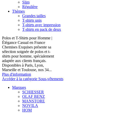
Slim
Régulière
Thèmes
Grandes tailles
T-shirts unis
T-shirts avec impression
T-shirts en pack de deux
Polos et T-Shirts pour Homme |
Élégance Casual en France
Chemises Exquises présente sa
sélection soignée de polos et t-
shirts pour homme, spécialement
adaptée aux clients français.
Disponibles à Paris, Lyon,
Marseille et Toulouse, nos 34...
Plus d'information
Accéder à la catégorie Sous-vêtements
Marques
SCHIESSER
OLAF BENZ
MANSTORE
NOVILA
HOM