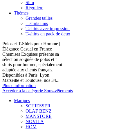
Slim
Régulière
Thèmes
Grandes tailles
T-shirts unis
T-shirts avec impression
T-shirts en pack de deux
Polos et T-Shirts pour Homme |
Élégance Casual en France
Chemises Exquises présente sa
sélection soignée de polos et t-
shirts pour homme, spécialement
adaptée aux clients français.
Disponibles à Paris, Lyon,
Marseille et Toulouse, nos 34...
Plus d'information
Accéder à la catégorie Sous-vêtements
Marques
SCHIESSER
OLAF BENZ
MANSTORE
NOVILA
HOM