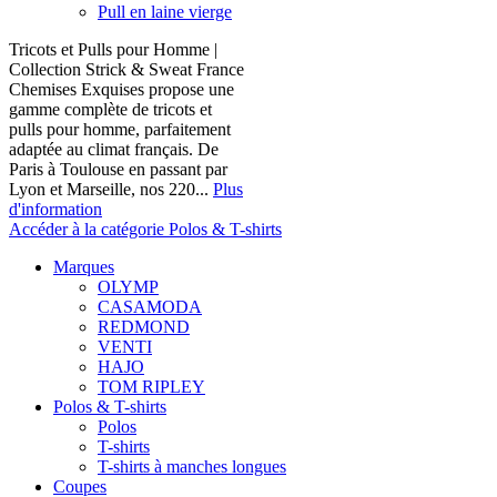
Pull en laine vierge
Tricots et Pulls pour Homme |
Collection Strick & Sweat France
Chemises Exquises propose une
gamme complète de tricots et
pulls pour homme, parfaitement
adaptée au climat français. De
Paris à Toulouse en passant par
Lyon et Marseille, nos 220...
Plus
d'information
Accéder à la catégorie Polos & T-shirts
Marques
OLYMP
CASAMODA
REDMOND
VENTI
HAJO
TOM RIPLEY
Polos & T-shirts
Polos
T-shirts
T-shirts à manches longues
Coupes