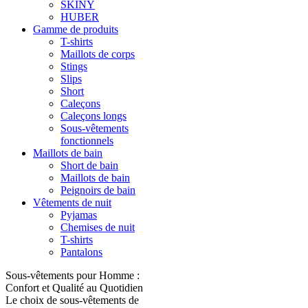
SKINY
HUBER
Gamme de produits
T-shirts
Maillots de corps
Stings
Slips
Short
Caleçons
Caleçons longs
Sous-vêtements
fonctionnels
Maillots de bain
Short de bain
Maillots de bain
Peignoirs de bain
Vêtements de nuit
Pyjamas
Chemises de nuit
T-shirts
Pantalons
Sous-vêtements pour Homme :
Confort et Qualité au Quotidien
Le choix de sous-vêtements de