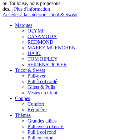
ou Toulouse, nous proposons
des...
Plus d'information
Accéder à la catégorie Tricot & Sweat
Marques
OLYMP
CASAMODA
REDMOND
MAERZ MUENCHEN
HAJO
TOM RIPLEY
SEIDENSTICKER
Tricot & Sweat
Pull-over
Pull à col roulé
Gilets & Pulls
Vestes en tricot
Coupes
Comfort
Régulière
Thèmes
Grandes tailles
Pull avec col en V
Pull à col rond
Pull en coton