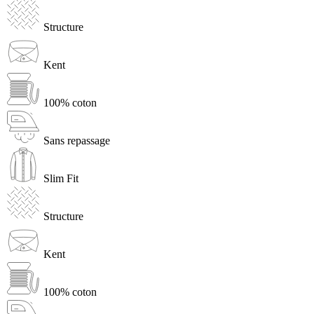
Structure
Kent
100% coton
Sans repassage
Slim Fit
Structure
Kent
100% coton