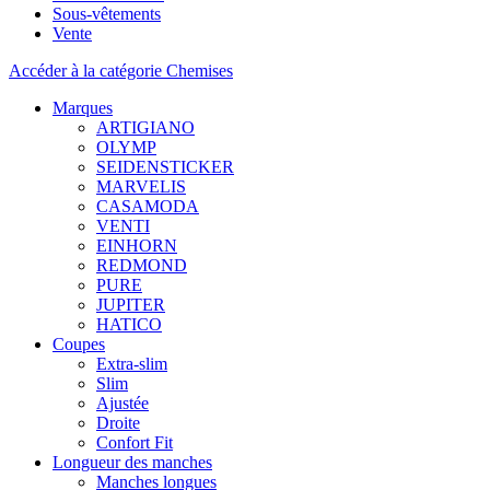
Sous-vêtements
Vente
Accéder à la catégorie Chemises
Marques
ARTIGIANO
OLYMP
SEIDENSTICKER
MARVELIS
CASAMODA
VENTI
EINHORN
REDMOND
PURE
JUPITER
HATICO
Coupes
Extra-slim
Slim
Ajustée
Droite
Confort Fit
Longueur des manches
Manches longues