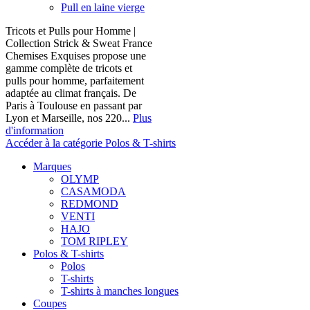
Pull en laine vierge
Tricots et Pulls pour Homme |
Collection Strick & Sweat France
Chemises Exquises propose une
gamme complète de tricots et
pulls pour homme, parfaitement
adaptée au climat français. De
Paris à Toulouse en passant par
Lyon et Marseille, nos 220...
Plus
d'information
Accéder à la catégorie Polos & T-shirts
Marques
OLYMP
CASAMODA
REDMOND
VENTI
HAJO
TOM RIPLEY
Polos & T-shirts
Polos
T-shirts
T-shirts à manches longues
Coupes