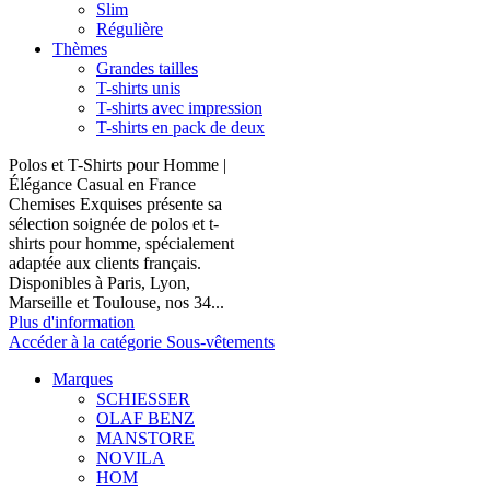
Slim
Régulière
Thèmes
Grandes tailles
T-shirts unis
T-shirts avec impression
T-shirts en pack de deux
Polos et T-Shirts pour Homme |
Élégance Casual en France
Chemises Exquises présente sa
sélection soignée de polos et t-
shirts pour homme, spécialement
adaptée aux clients français.
Disponibles à Paris, Lyon,
Marseille et Toulouse, nos 34...
Plus d'information
Accéder à la catégorie Sous-vêtements
Marques
SCHIESSER
OLAF BENZ
MANSTORE
NOVILA
HOM