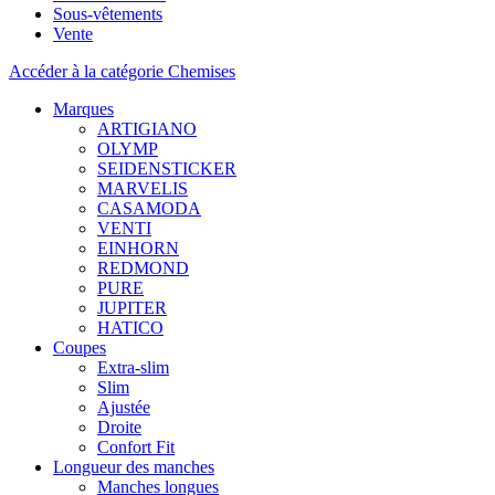
Sous-vêtements
Vente
Accéder à la catégorie Chemises
Marques
ARTIGIANO
OLYMP
SEIDENSTICKER
MARVELIS
CASAMODA
VENTI
EINHORN
REDMOND
PURE
JUPITER
HATICO
Coupes
Extra-slim
Slim
Ajustée
Droite
Confort Fit
Longueur des manches
Manches longues