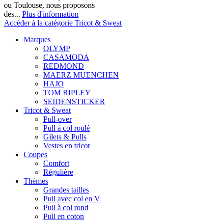
ou Toulouse, nous proposons
des...
Plus d'information
Accéder à la catégorie Tricot & Sweat
Marques
OLYMP
CASAMODA
REDMOND
MAERZ MUENCHEN
HAJO
TOM RIPLEY
SEIDENSTICKER
Tricot & Sweat
Pull-over
Pull à col roulé
Gilets & Pulls
Vestes en tricot
Coupes
Comfort
Régulière
Thèmes
Grandes tailles
Pull avec col en V
Pull à col rond
Pull en coton