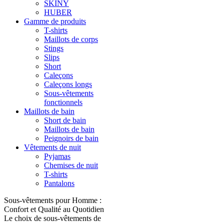
SKINY
HUBER
Gamme de produits
T-shirts
Maillots de corps
Stings
Slips
Short
Caleçons
Caleçons longs
Sous-vêtements
fonctionnels
Maillots de bain
Short de bain
Maillots de bain
Peignoirs de bain
Vêtements de nuit
Pyjamas
Chemises de nuit
T-shirts
Pantalons
Sous-vêtements pour Homme :
Confort et Qualité au Quotidien
Le choix de sous-vêtements de