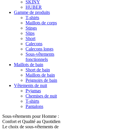
SKINY
HUBER
Gamme de produits
T-shirts
Maillots de corps
Stings
Slips
Short
Caleçons
Caleçons longs
Sous-vêtements
fonctionnels
Maillots de bain
Short de bain
Maillots de bain
Peignoirs de bain
Vêtements de nuit
Pyjamas
Chemises de nuit
T-shirts
Pantalons
Sous-vêtements pour Homme :
Confort et Qualité au Quotidien
Le choix de sous-vêtements de