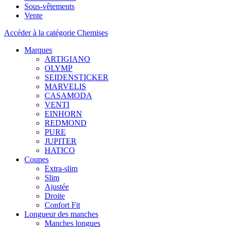
Sous-vêtements
Vente
Accéder à la catégorie Chemises
Marques
ARTIGIANO
OLYMP
SEIDENSTICKER
MARVELIS
CASAMODA
VENTI
EINHORN
REDMOND
PURE
JUPITER
HATICO
Coupes
Extra-slim
Slim
Ajustée
Droite
Confort Fit
Longueur des manches
Manches longues