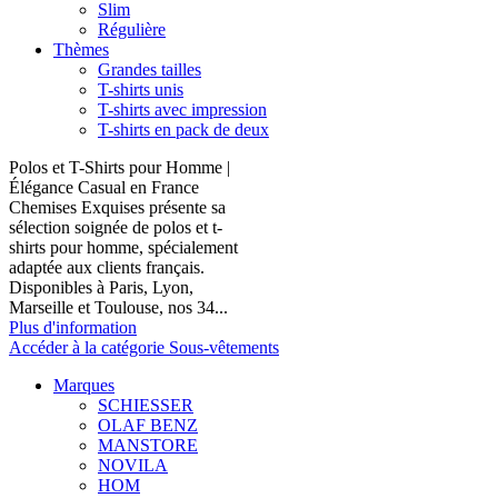
Slim
Régulière
Thèmes
Grandes tailles
T-shirts unis
T-shirts avec impression
T-shirts en pack de deux
Polos et T-Shirts pour Homme |
Élégance Casual en France
Chemises Exquises présente sa
sélection soignée de polos et t-
shirts pour homme, spécialement
adaptée aux clients français.
Disponibles à Paris, Lyon,
Marseille et Toulouse, nos 34...
Plus d'information
Accéder à la catégorie Sous-vêtements
Marques
SCHIESSER
OLAF BENZ
MANSTORE
NOVILA
HOM