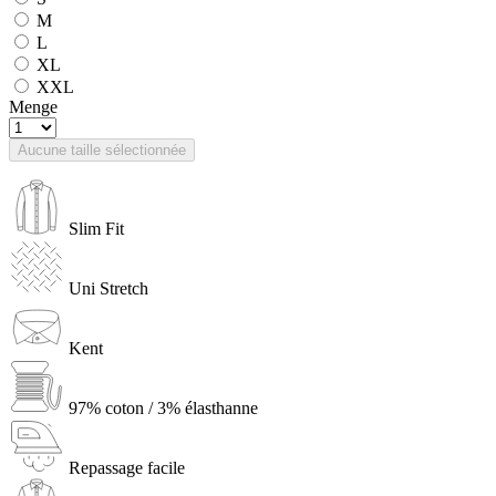
M
L
XL
XXL
Menge
Aucune taille sélectionnée
Slim Fit
Uni Stretch
Kent
97% coton / 3% élasthanne
Repassage facile