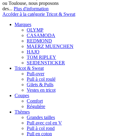
ou Toulouse, nous proposons
des...
Plus d'information
Accéder à la catégorie Tricot & Sweat
Marques
OLYMP
CASAMODA
REDMOND
MAERZ MUENCHEN
HAJO
TOM RIPLEY
SEIDENSTICKER
Tricot & Sweat
Pull-over
Pull à col roulé
Gilets & Pulls
Vestes en tricot
Coupes
Comfort
Régulière
Thèmes
Grandes tailles
Pull avec col en V
Pull à col rond
Pull en coton