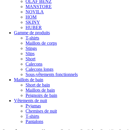
OLAF BENZ
MANSTORE
NOVILA
HOM
SKINY
HUBER
Gamme de produits
T-shirts
Maillots de corps
Stings
Slips
Short
Caleçons
Caleçons longs
Sous-vêtements fonctionnels
Maillots de bain
Short de bain
Maillots de bain
Peignoirs de bain
Vêtements de nuit
Pyjamas
Chemises de nuit
T-shirts
Pantalons