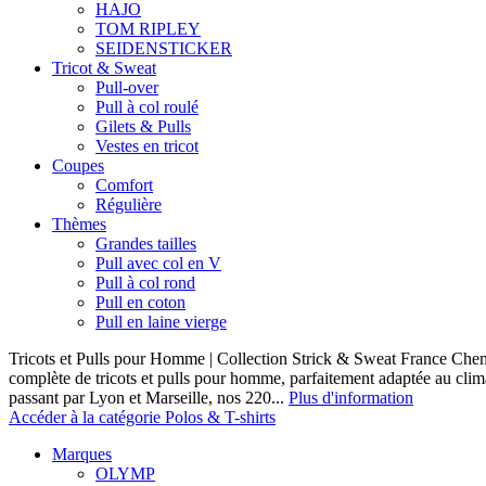
HAJO
TOM RIPLEY
SEIDENSTICKER
Tricot & Sweat
Pull-over
Pull à col roulé
Gilets & Pulls
Vestes en tricot
Coupes
Comfort
Régulière
Thèmes
Grandes tailles
Pull avec col en V
Pull à col rond
Pull en coton
Pull en laine vierge
Tricots et Pulls pour Homme | Collection Strick & Sweat France Ch
complète de tricots et pulls pour homme, parfaitement adaptée au clim
passant par Lyon et Marseille, nos 220...
Plus d'information
Accéder à la catégorie Polos & T-shirts
Marques
OLYMP