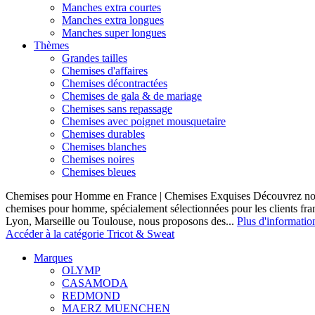
Manches extra courtes
Manches extra longues
Manches super longues
Thèmes
Grandes tailles
Chemises d'affaires
Chemises décontractées
Chemises de gala & de mariage
Chemises sans repassage
Chemises avec poignet mousquetaire
Chemises durables
Chemises blanches
Chemises noires
Chemises bleues
Chemises pour Homme en France | Chemises Exquises Découvrez notre
chemises pour homme, spécialement sélectionnées pour les clients fran
Lyon, Marseille ou Toulouse, nous proposons des...
Plus d'informatio
Accéder à la catégorie Tricot & Sweat
Marques
OLYMP
CASAMODA
REDMOND
MAERZ MUENCHEN