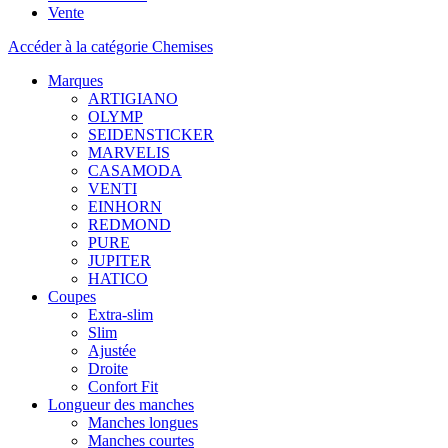
Vente
Accéder à la catégorie Chemises
Marques
ARTIGIANO
OLYMP
SEIDENSTICKER
MARVELIS
CASAMODA
VENTI
EINHORN
REDMOND
PURE
JUPITER
HATICO
Coupes
Extra-slim
Slim
Ajustée
Droite
Confort Fit
Longueur des manches
Manches longues
Manches courtes