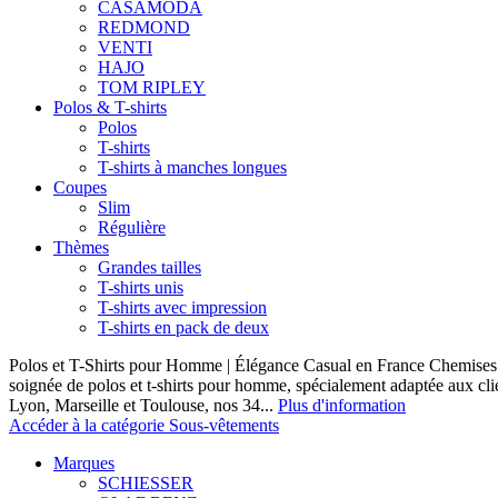
CASAMODA
REDMOND
VENTI
HAJO
TOM RIPLEY
Polos & T-shirts
Polos
T-shirts
T-shirts à manches longues
Coupes
Slim
Régulière
Thèmes
Grandes tailles
T-shirts unis
T-shirts avec impression
T-shirts en pack de deux
Polos et T-Shirts pour Homme | Élégance Casual en France Chemises 
soignée de polos et t-shirts pour homme, spécialement adaptée aux clie
Lyon, Marseille et Toulouse, nos 34...
Plus d'information
Accéder à la catégorie Sous-vêtements
Marques
SCHIESSER