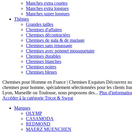
Manches extra courtes
Manches extra longues
Manches super longues
Thèmes
Grandes tailles
Chemises d'affaires
Chemises décontractées
Chemises de gala & de mariage
Chemises sans repassage
Chemises avec poignet mousquetaire
Chemises durables
Chemises blanches
Chemises noires
Chemises bleues
Chemises pour Homme en France | Chemises Exquises Découvrez notre
chemises pour homme, spécialement sélectionnées pour les clients fran
Lyon, Marseille ou Toulouse, nous proposons des...
Plus d'informatio
Accéder à la catégorie Tricot & Sweat
Marques
OLYMP
CASAMODA
REDMOND
MAERZ MUENCHEN