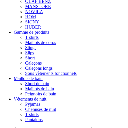
OLAF BENZ
MANSTORE
NOVILA
HOM
SKINY
HUBER
Gamme de produits
T-shirts
Maillots de corps
Stings
Slips
Short
Caleçons
Caleçons longs
Sous-vêtements fonctionnels
Maillots de bain
Short de bain
Maillots de bain
Peignoirs de bain
Vêtements de nuit
Pyjamas
Chemises de nuit
T-shirts
Pantalons