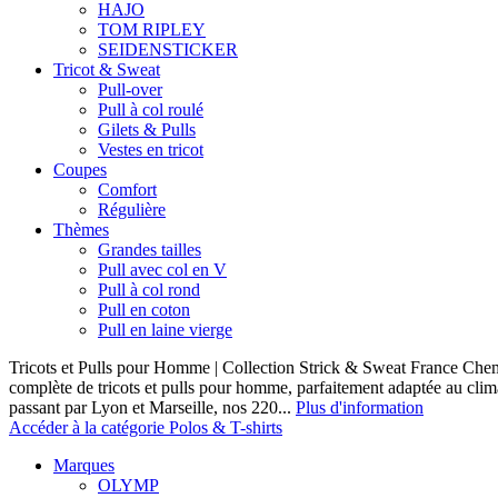
HAJO
TOM RIPLEY
SEIDENSTICKER
Tricot & Sweat
Pull-over
Pull à col roulé
Gilets & Pulls
Vestes en tricot
Coupes
Comfort
Régulière
Thèmes
Grandes tailles
Pull avec col en V
Pull à col rond
Pull en coton
Pull en laine vierge
Tricots et Pulls pour Homme | Collection Strick & Sweat France Ch
complète de tricots et pulls pour homme, parfaitement adaptée au clim
passant par Lyon et Marseille, nos 220...
Plus d'information
Accéder à la catégorie Polos & T-shirts
Marques
OLYMP