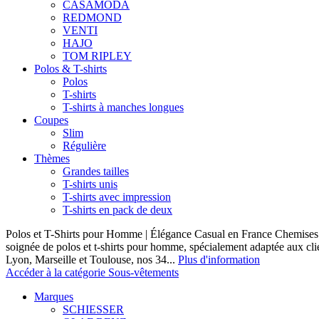
CASAMODA
REDMOND
VENTI
HAJO
TOM RIPLEY
Polos & T-shirts
Polos
T-shirts
T-shirts à manches longues
Coupes
Slim
Régulière
Thèmes
Grandes tailles
T-shirts unis
T-shirts avec impression
T-shirts en pack de deux
Polos et T-Shirts pour Homme | Élégance Casual en France Chemises 
soignée de polos et t-shirts pour homme, spécialement adaptée aux clie
Lyon, Marseille et Toulouse, nos 34...
Plus d'information
Accéder à la catégorie Sous-vêtements
Marques
SCHIESSER