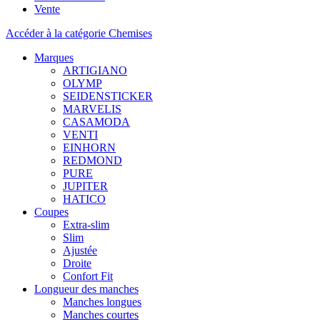
Vente
Accéder à la catégorie Chemises
Marques
ARTIGIANO
OLYMP
SEIDENSTICKER
MARVELIS
CASAMODA
VENTI
EINHORN
REDMOND
PURE
JUPITER
HATICO
Coupes
Extra-slim
Slim
Ajustée
Droite
Confort Fit
Longueur des manches
Manches longues
Manches courtes