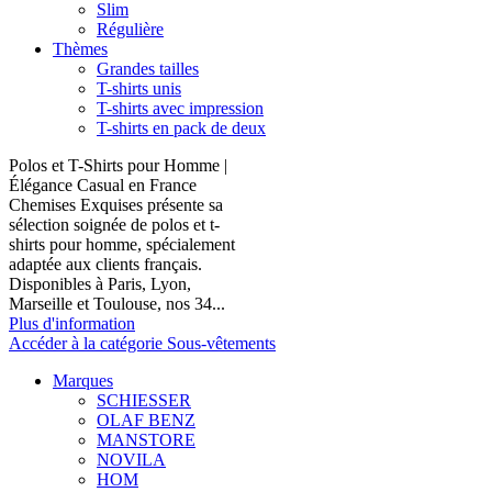
Slim
Régulière
Thèmes
Grandes tailles
T-shirts unis
T-shirts avec impression
T-shirts en pack de deux
Polos et T-Shirts pour Homme |
Élégance Casual en France
Chemises Exquises présente sa
sélection soignée de polos et t-
shirts pour homme, spécialement
adaptée aux clients français.
Disponibles à Paris, Lyon,
Marseille et Toulouse, nos 34...
Plus d'information
Accéder à la catégorie Sous-vêtements
Marques
SCHIESSER
OLAF BENZ
MANSTORE
NOVILA
HOM