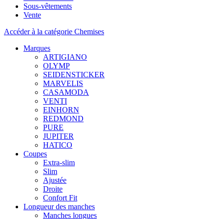
Sous-vêtements
Vente
Accéder à la catégorie Chemises
Marques
ARTIGIANO
OLYMP
SEIDENSTICKER
MARVELIS
CASAMODA
VENTI
EINHORN
REDMOND
PURE
JUPITER
HATICO
Coupes
Extra-slim
Slim
Ajustée
Droite
Confort Fit
Longueur des manches
Manches longues