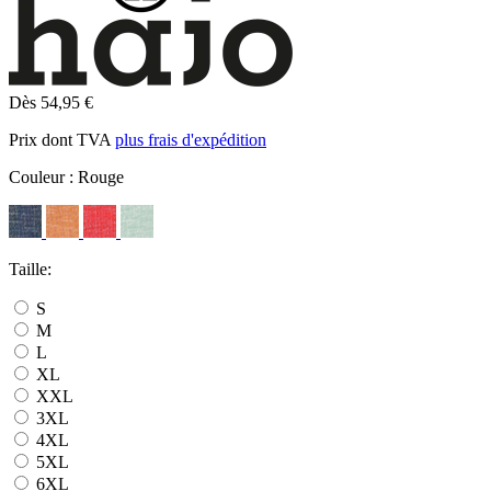
Dès 54,95 €
Prix dont TVA
plus frais d'expédition
Couleur :
Rouge
Taille:
S
M
L
XL
XXL
3XL
4XL
5XL
6XL