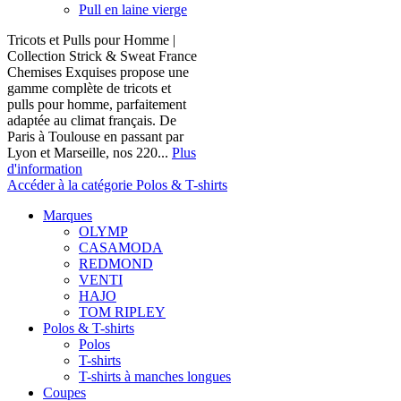
Pull en laine vierge
Tricots et Pulls pour Homme |
Collection Strick & Sweat France
Chemises Exquises propose une
gamme complète de tricots et
pulls pour homme, parfaitement
adaptée au climat français. De
Paris à Toulouse en passant par
Lyon et Marseille, nos 220...
Plus
d'information
Accéder à la catégorie Polos & T-shirts
Marques
OLYMP
CASAMODA
REDMOND
VENTI
HAJO
TOM RIPLEY
Polos & T-shirts
Polos
T-shirts
T-shirts à manches longues
Coupes