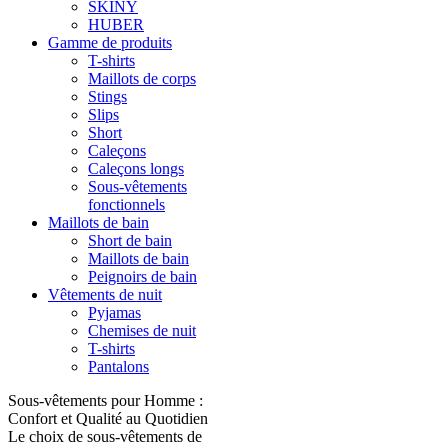
SKINY
HUBER
Gamme de produits
T-shirts
Maillots de corps
Stings
Slips
Short
Caleçons
Caleçons longs
Sous-vêtements
fonctionnels
Maillots de bain
Short de bain
Maillots de bain
Peignoirs de bain
Vêtements de nuit
Pyjamas
Chemises de nuit
T-shirts
Pantalons
Sous-vêtements pour Homme :
Confort et Qualité au Quotidien
Le choix de sous-vêtements de