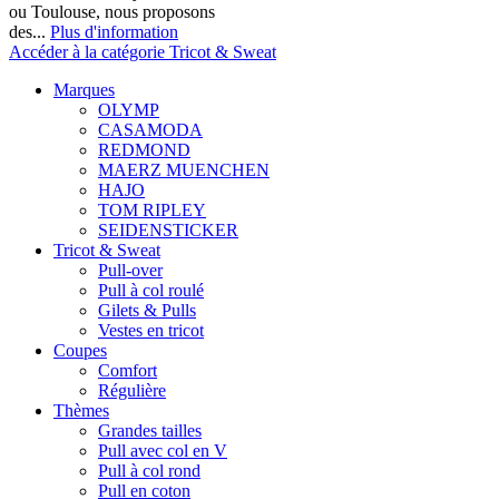
ou Toulouse, nous proposons
des...
Plus d'information
Accéder à la catégorie Tricot & Sweat
Marques
OLYMP
CASAMODA
REDMOND
MAERZ MUENCHEN
HAJO
TOM RIPLEY
SEIDENSTICKER
Tricot & Sweat
Pull-over
Pull à col roulé
Gilets & Pulls
Vestes en tricot
Coupes
Comfort
Régulière
Thèmes
Grandes tailles
Pull avec col en V
Pull à col rond
Pull en coton