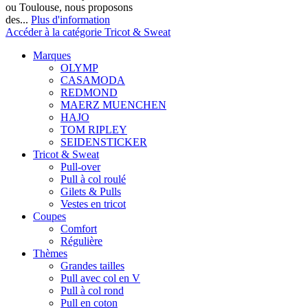
ou Toulouse, nous proposons
des...
Plus d'information
Accéder à la catégorie Tricot & Sweat
Marques
OLYMP
CASAMODA
REDMOND
MAERZ MUENCHEN
HAJO
TOM RIPLEY
SEIDENSTICKER
Tricot & Sweat
Pull-over
Pull à col roulé
Gilets & Pulls
Vestes en tricot
Coupes
Comfort
Régulière
Thèmes
Grandes tailles
Pull avec col en V
Pull à col rond
Pull en coton