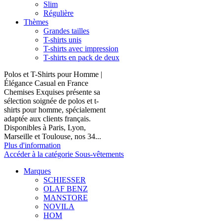
Slim
Régulière
Thèmes
Grandes tailles
T-shirts unis
T-shirts avec impression
T-shirts en pack de deux
Polos et T-Shirts pour Homme |
Élégance Casual en France
Chemises Exquises présente sa
sélection soignée de polos et t-
shirts pour homme, spécialement
adaptée aux clients français.
Disponibles à Paris, Lyon,
Marseille et Toulouse, nos 34...
Plus d'information
Accéder à la catégorie Sous-vêtements
Marques
SCHIESSER
OLAF BENZ
MANSTORE
NOVILA
HOM