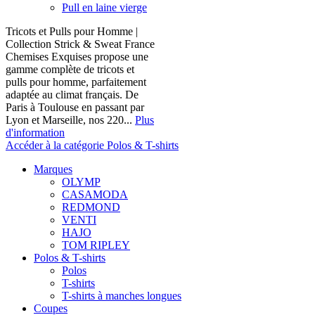
Pull en laine vierge
Tricots et Pulls pour Homme |
Collection Strick & Sweat France
Chemises Exquises propose une
gamme complète de tricots et
pulls pour homme, parfaitement
adaptée au climat français. De
Paris à Toulouse en passant par
Lyon et Marseille, nos 220...
Plus
d'information
Accéder à la catégorie Polos & T-shirts
Marques
OLYMP
CASAMODA
REDMOND
VENTI
HAJO
TOM RIPLEY
Polos & T-shirts
Polos
T-shirts
T-shirts à manches longues
Coupes