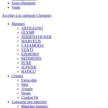
Sous-vêtements
Vente
Accéder à la catégorie Chemises
Marques
ARTIGIANO
OLYMP
SEIDENSTICKER
MARVELIS
CASAMODA
VENTI
EINHORN
REDMOND
PURE
JUPITER
HATICO
Coupes
Extra-slim
Slim
Ajustée
Droite
Confort Fit
Longueur des manches
Manches longues