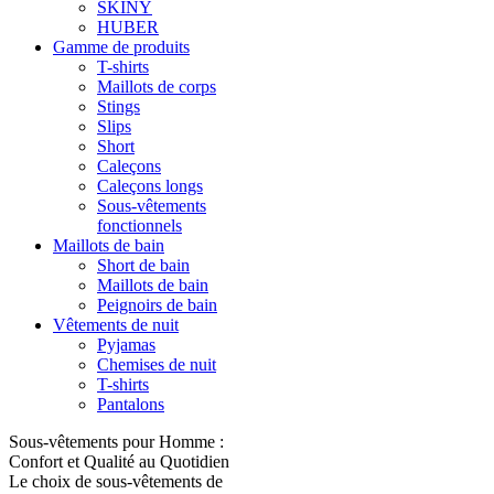
SKINY
HUBER
Gamme de produits
T-shirts
Maillots de corps
Stings
Slips
Short
Caleçons
Caleçons longs
Sous-vêtements
fonctionnels
Maillots de bain
Short de bain
Maillots de bain
Peignoirs de bain
Vêtements de nuit
Pyjamas
Chemises de nuit
T-shirts
Pantalons
Sous-vêtements pour Homme :
Confort et Qualité au Quotidien
Le choix de sous-vêtements de