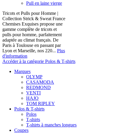
Pull en laine vierge
Tricots et Pulls pour Homme |
Collection Strick & Sweat France
Chemises Exquises propose une
gamme complète de tricots et
pulls pour homme, parfaitement
adaptée au climat français. De
Paris à Toulouse en passant par
Lyon et Marseille, nos 220...
Plus
d'information
Accéder à la catégorie Polos & T-shirts
Marques
OLYMP
CASAMODA
REDMOND
VENTI
HAJO
TOM RIPLEY
Polos & T-shirts
Polos
T-shirts
T-shirts à manches longues
Coupes