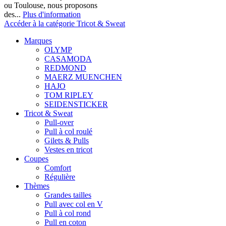
ou Toulouse, nous proposons
des...
Plus d'information
Accéder à la catégorie Tricot & Sweat
Marques
OLYMP
CASAMODA
REDMOND
MAERZ MUENCHEN
HAJO
TOM RIPLEY
SEIDENSTICKER
Tricot & Sweat
Pull-over
Pull à col roulé
Gilets & Pulls
Vestes en tricot
Coupes
Comfort
Régulière
Thèmes
Grandes tailles
Pull avec col en V
Pull à col rond
Pull en coton