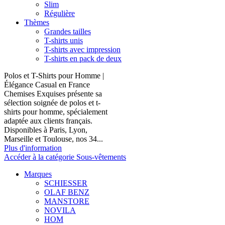
Slim
Régulière
Thèmes
Grandes tailles
T-shirts unis
T-shirts avec impression
T-shirts en pack de deux
Polos et T-Shirts pour Homme |
Élégance Casual en France
Chemises Exquises présente sa
sélection soignée de polos et t-
shirts pour homme, spécialement
adaptée aux clients français.
Disponibles à Paris, Lyon,
Marseille et Toulouse, nos 34...
Plus d'information
Accéder à la catégorie Sous-vêtements
Marques
SCHIESSER
OLAF BENZ
MANSTORE
NOVILA
HOM