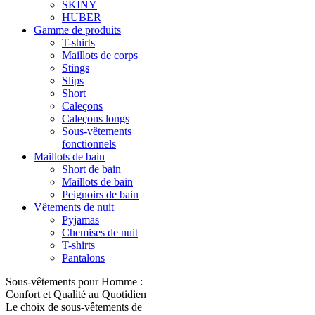
SKINY
HUBER
Gamme de produits
T-shirts
Maillots de corps
Stings
Slips
Short
Caleçons
Caleçons longs
Sous-vêtements
fonctionnels
Maillots de bain
Short de bain
Maillots de bain
Peignoirs de bain
Vêtements de nuit
Pyjamas
Chemises de nuit
T-shirts
Pantalons
Sous-vêtements pour Homme :
Confort et Qualité au Quotidien
Le choix de sous-vêtements de