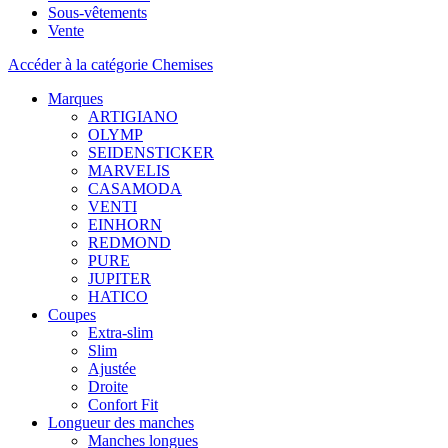
Sous-vêtements
Vente
Accéder à la catégorie Chemises
Marques
ARTIGIANO
OLYMP
SEIDENSTICKER
MARVELIS
CASAMODA
VENTI
EINHORN
REDMOND
PURE
JUPITER
HATICO
Coupes
Extra-slim
Slim
Ajustée
Droite
Confort Fit
Longueur des manches
Manches longues