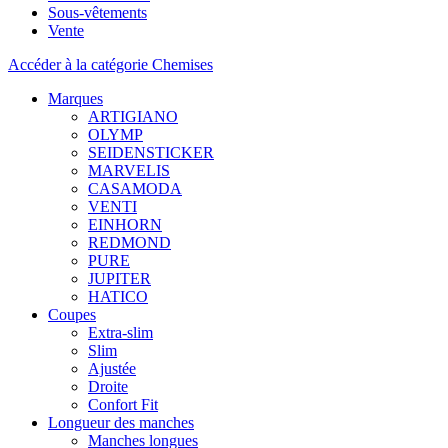
Sous-vêtements
Vente
Accéder à la catégorie Chemises
Marques
ARTIGIANO
OLYMP
SEIDENSTICKER
MARVELIS
CASAMODA
VENTI
EINHORN
REDMOND
PURE
JUPITER
HATICO
Coupes
Extra-slim
Slim
Ajustée
Droite
Confort Fit
Longueur des manches
Manches longues