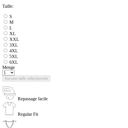
Taille:
S
M
L
XL
XXL
3XL
4XL
5XL
6XL
Menge
Aucune taille sélectionnée
Repassage facile
Regular Fit