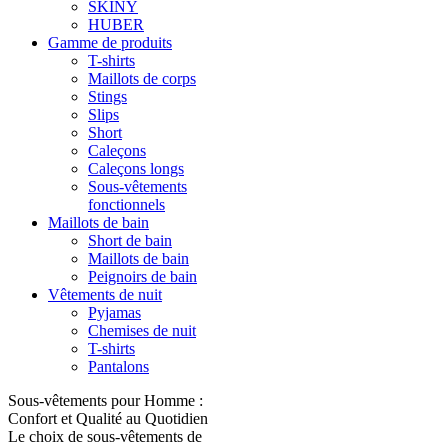
SKINY
HUBER
Gamme de produits
T-shirts
Maillots de corps
Stings
Slips
Short
Caleçons
Caleçons longs
Sous-vêtements
fonctionnels
Maillots de bain
Short de bain
Maillots de bain
Peignoirs de bain
Vêtements de nuit
Pyjamas
Chemises de nuit
T-shirts
Pantalons
Sous-vêtements pour Homme :
Confort et Qualité au Quotidien
Le choix de sous-vêtements de