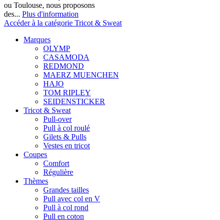
ou Toulouse, nous proposons
des...
Plus d'information
Accéder à la catégorie Tricot & Sweat
Marques
OLYMP
CASAMODA
REDMOND
MAERZ MUENCHEN
HAJO
TOM RIPLEY
SEIDENSTICKER
Tricot & Sweat
Pull-over
Pull à col roulé
Gilets & Pulls
Vestes en tricot
Coupes
Comfort
Régulière
Thèmes
Grandes tailles
Pull avec col en V
Pull à col rond
Pull en coton