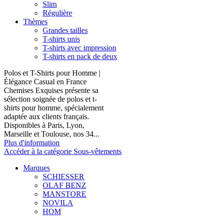
Slim
Régulière
Thèmes
Grandes tailles
T-shirts unis
T-shirts avec impression
T-shirts en pack de deux
Polos et T-Shirts pour Homme |
Élégance Casual en France
Chemises Exquises présente sa
sélection soignée de polos et t-
shirts pour homme, spécialement
adaptée aux clients français.
Disponibles à Paris, Lyon,
Marseille et Toulouse, nos 34...
Plus d'information
Accéder à la catégorie Sous-vêtements
Marques
SCHIESSER
OLAF BENZ
MANSTORE
NOVILA
HOM