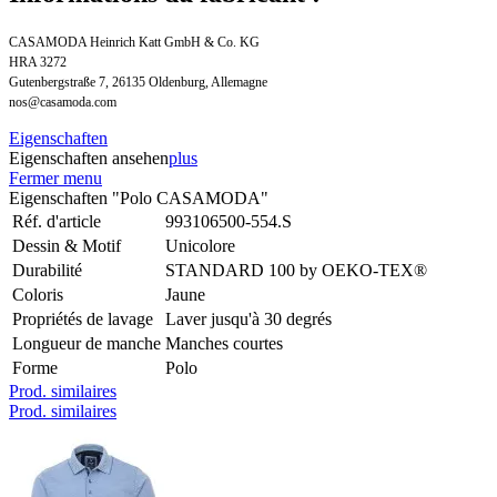
CASAMODA Heinrich Katt GmbH & Co. KG
HRA 3272
Gutenbergstraße 7, 26135 Oldenburg, Allemagne
nos@casamoda.com
Eigenschaften
Eigenschaften ansehen
plus
Fermer menu
Eigenschaften "Polo CASAMODA"
Réf. d'article
993106500-554.S
Dessin & Motif
Unicolore
Durabilité
STANDARD 100 by OEKO-TEX®
Coloris
Jaune
Propriétés de lavage
Laver jusqu'à 30 degrés
Longueur de manche
Manches courtes
Forme
Polo
Prod. similaires
Prod. similaires