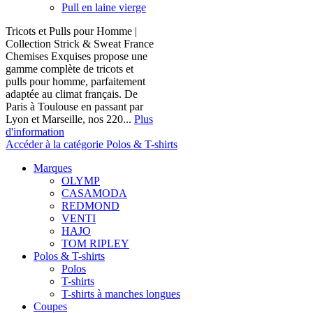
Pull en laine vierge
Tricots et Pulls pour Homme |
Collection Strick & Sweat France
Chemises Exquises propose une
gamme complète de tricots et
pulls pour homme, parfaitement
adaptée au climat français. De
Paris à Toulouse en passant par
Lyon et Marseille, nos 220...
Plus
d'information
Accéder à la catégorie Polos & T-shirts
Marques
OLYMP
CASAMODA
REDMOND
VENTI
HAJO
TOM RIPLEY
Polos & T-shirts
Polos
T-shirts
T-shirts à manches longues
Coupes