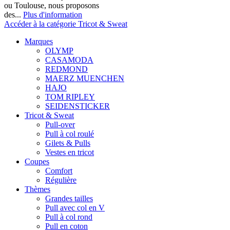
ou Toulouse, nous proposons
des...
Plus d'information
Accéder à la catégorie Tricot & Sweat
Marques
OLYMP
CASAMODA
REDMOND
MAERZ MUENCHEN
HAJO
TOM RIPLEY
SEIDENSTICKER
Tricot & Sweat
Pull-over
Pull à col roulé
Gilets & Pulls
Vestes en tricot
Coupes
Comfort
Régulière
Thèmes
Grandes tailles
Pull avec col en V
Pull à col rond
Pull en coton