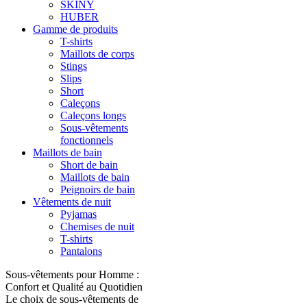
SKINY
HUBER
Gamme de produits
T-shirts
Maillots de corps
Stings
Slips
Short
Caleçons
Caleçons longs
Sous-vêtements
fonctionnels
Maillots de bain
Short de bain
Maillots de bain
Peignoirs de bain
Vêtements de nuit
Pyjamas
Chemises de nuit
T-shirts
Pantalons
Sous-vêtements pour Homme :
Confort et Qualité au Quotidien
Le choix de sous-vêtements de