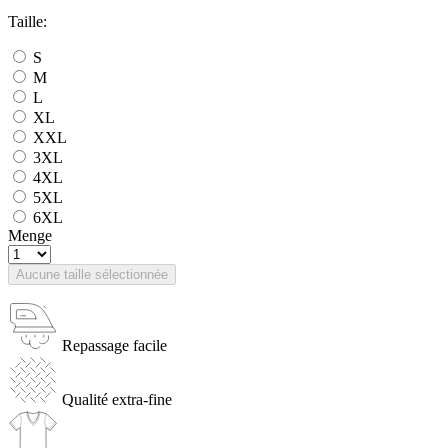
Taille:
S
M
L
XL
XXL
3XL
4XL
5XL
6XL
Menge
Aucune taille sélectionnée
Repassage facile
Qualité extra-fine