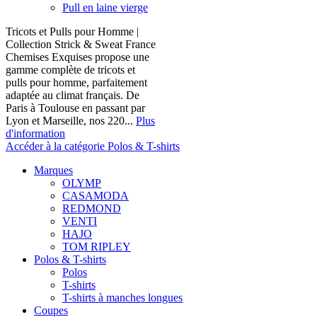
Pull en laine vierge
Tricots et Pulls pour Homme |
Collection Strick & Sweat France
Chemises Exquises propose une
gamme complète de tricots et
pulls pour homme, parfaitement
adaptée au climat français. De
Paris à Toulouse en passant par
Lyon et Marseille, nos 220...
Plus
d'information
Accéder à la catégorie Polos & T-shirts
Marques
OLYMP
CASAMODA
REDMOND
VENTI
HAJO
TOM RIPLEY
Polos & T-shirts
Polos
T-shirts
T-shirts à manches longues
Coupes