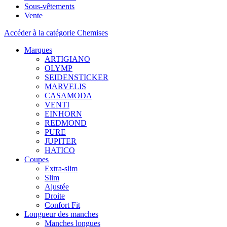
Sous-vêtements
Vente
Accéder à la catégorie Chemises
Marques
ARTIGIANO
OLYMP
SEIDENSTICKER
MARVELIS
CASAMODA
VENTI
EINHORN
REDMOND
PURE
JUPITER
HATICO
Coupes
Extra-slim
Slim
Ajustée
Droite
Confort Fit
Longueur des manches
Manches longues