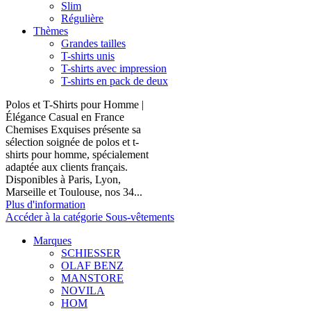
Slim
Régulière
Thèmes
Grandes tailles
T-shirts unis
T-shirts avec impression
T-shirts en pack de deux
Polos et T-Shirts pour Homme |
Élégance Casual en France
Chemises Exquises présente sa
sélection soignée de polos et t-
shirts pour homme, spécialement
adaptée aux clients français.
Disponibles à Paris, Lyon,
Marseille et Toulouse, nos 34...
Plus d'information
Accéder à la catégorie Sous-vêtements
Marques
SCHIESSER
OLAF BENZ
MANSTORE
NOVILA
HOM