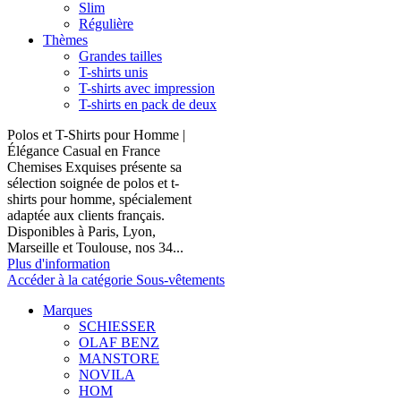
Slim
Régulière
Thèmes
Grandes tailles
T-shirts unis
T-shirts avec impression
T-shirts en pack de deux
Polos et T-Shirts pour Homme |
Élégance Casual en France
Chemises Exquises présente sa
sélection soignée de polos et t-
shirts pour homme, spécialement
adaptée aux clients français.
Disponibles à Paris, Lyon,
Marseille et Toulouse, nos 34...
Plus d'information
Accéder à la catégorie Sous-vêtements
Marques
SCHIESSER
OLAF BENZ
MANSTORE
NOVILA
HOM