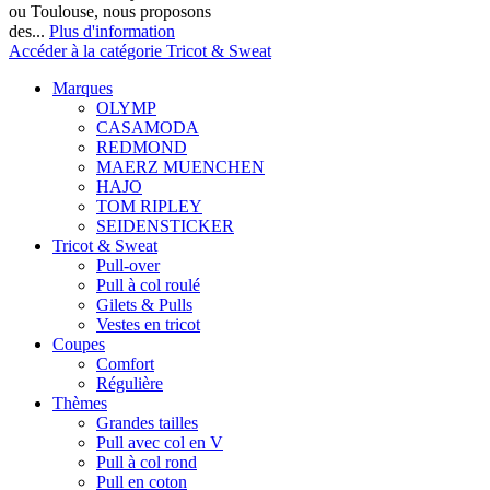
ou Toulouse, nous proposons
des...
Plus d'information
Accéder à la catégorie Tricot & Sweat
Marques
OLYMP
CASAMODA
REDMOND
MAERZ MUENCHEN
HAJO
TOM RIPLEY
SEIDENSTICKER
Tricot & Sweat
Pull-over
Pull à col roulé
Gilets & Pulls
Vestes en tricot
Coupes
Comfort
Régulière
Thèmes
Grandes tailles
Pull avec col en V
Pull à col rond
Pull en coton