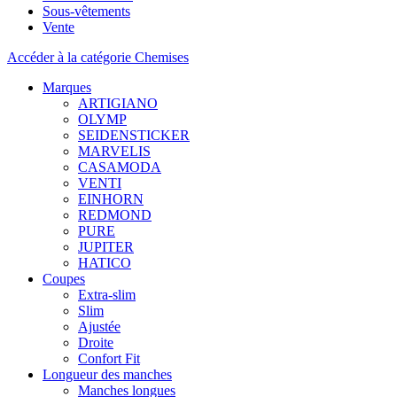
Sous-vêtements
Vente
Accéder à la catégorie Chemises
Marques
ARTIGIANO
OLYMP
SEIDENSTICKER
MARVELIS
CASAMODA
VENTI
EINHORN
REDMOND
PURE
JUPITER
HATICO
Coupes
Extra-slim
Slim
Ajustée
Droite
Confort Fit
Longueur des manches
Manches longues