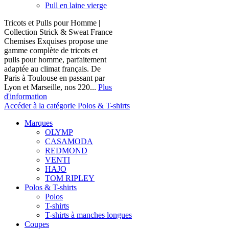
Pull en laine vierge
Tricots et Pulls pour Homme |
Collection Strick & Sweat France
Chemises Exquises propose une
gamme complète de tricots et
pulls pour homme, parfaitement
adaptée au climat français. De
Paris à Toulouse en passant par
Lyon et Marseille, nos 220...
Plus
d'information
Accéder à la catégorie Polos & T-shirts
Marques
OLYMP
CASAMODA
REDMOND
VENTI
HAJO
TOM RIPLEY
Polos & T-shirts
Polos
T-shirts
T-shirts à manches longues
Coupes