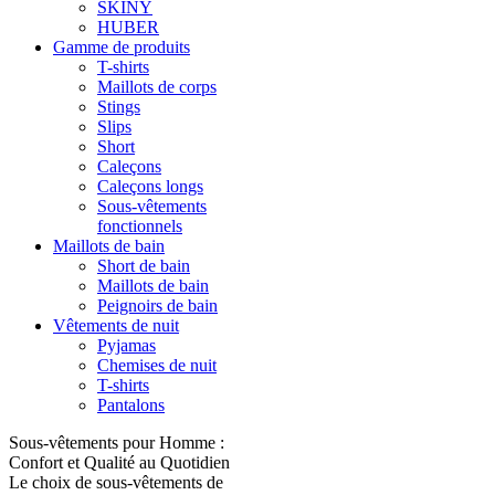
SKINY
HUBER
Gamme de produits
T-shirts
Maillots de corps
Stings
Slips
Short
Caleçons
Caleçons longs
Sous-vêtements
fonctionnels
Maillots de bain
Short de bain
Maillots de bain
Peignoirs de bain
Vêtements de nuit
Pyjamas
Chemises de nuit
T-shirts
Pantalons
Sous-vêtements pour Homme :
Confort et Qualité au Quotidien
Le choix de sous-vêtements de