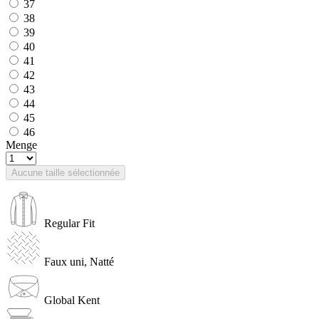
37
38
39
40
41
42
43
44
45
46
Menge
Aucune taille sélectionnée
Regular Fit
Faux uni, Natté
Global Kent