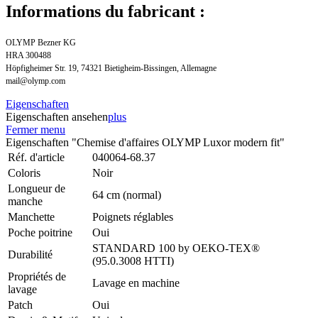
Informations du fabricant :
OLYMP Bezner KG
HRA 300488
Höpfigheimer Str. 19, 74321 Bietigheim-Bissingen, Allemagne
mail@olymp.com
Eigenschaften
Eigenschaften ansehen
plus
Fermer menu
Eigenschaften "Chemise d'affaires OLYMP Luxor modern fit"
Réf. d'article
040064-68.37
Coloris
Noir
Longueur de
64 cm (normal)
manche
Manchette
Poignets réglables
Poche poitrine
Oui
STANDARD 100 by OEKO-TEX®
Durabilité
(95.0.3008 HTTI)
Propriétés de
Lavage en machine
lavage
Patch
Oui