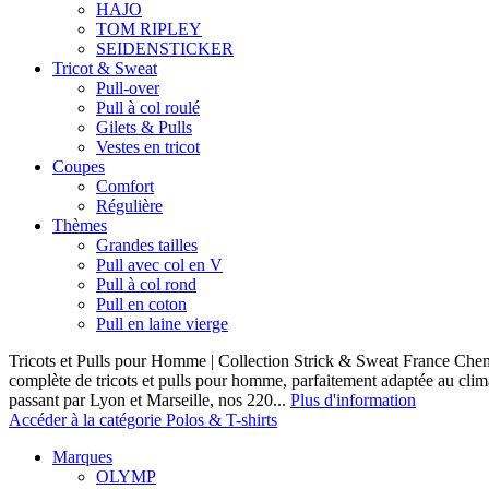
HAJO
TOM RIPLEY
SEIDENSTICKER
Tricot & Sweat
Pull-over
Pull à col roulé
Gilets & Pulls
Vestes en tricot
Coupes
Comfort
Régulière
Thèmes
Grandes tailles
Pull avec col en V
Pull à col rond
Pull en coton
Pull en laine vierge
Tricots et Pulls pour Homme | Collection Strick & Sweat France Ch
complète de tricots et pulls pour homme, parfaitement adaptée au clim
passant par Lyon et Marseille, nos 220...
Plus d'information
Accéder à la catégorie Polos & T-shirts
Marques
OLYMP