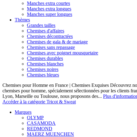
Manches extra courtes
Manches extra longues
Manches super longues
Thèmes
Grandes tailles
Chemises d'affaires
Chemises décontractées
Chemises de gala & de mariage
Chemises sans repassage
Chemises avec poignet mousquetaire
Chemises durables
Chemises blanches
Chemises noires
Chemises bleues
Chemises pour Homme en France | Chemises Exquises Découvrez notre
chemises pour homme, spécialement sélectionnées pour les clients fran
Lyon, Marseille ou Toulouse, nous proposons des...
Plus d'informatio
Accéder à la catégorie Tricot & Sweat
Marques
OLYMP
CASAMODA
REDMOND
MAERZ MUENCHEN