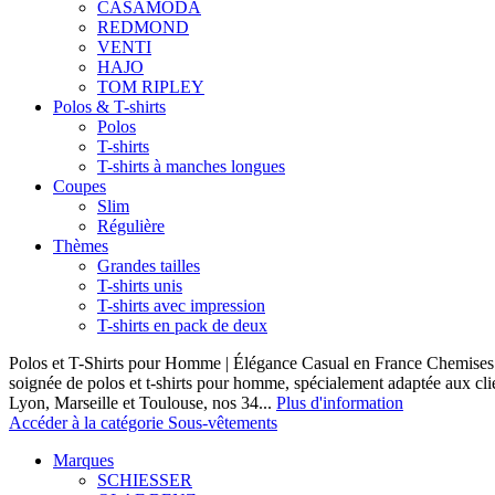
CASAMODA
REDMOND
VENTI
HAJO
TOM RIPLEY
Polos & T-shirts
Polos
T-shirts
T-shirts à manches longues
Coupes
Slim
Régulière
Thèmes
Grandes tailles
T-shirts unis
T-shirts avec impression
T-shirts en pack de deux
Polos et T-Shirts pour Homme | Élégance Casual en France Chemises 
soignée de polos et t-shirts pour homme, spécialement adaptée aux clie
Lyon, Marseille et Toulouse, nos 34...
Plus d'information
Accéder à la catégorie Sous-vêtements
Marques
SCHIESSER