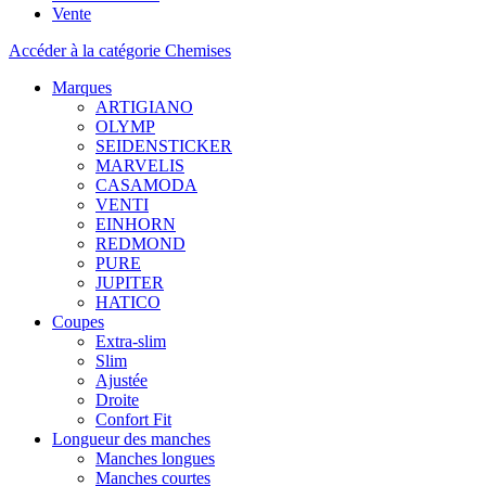
Vente
Accéder à la catégorie Chemises
Marques
ARTIGIANO
OLYMP
SEIDENSTICKER
MARVELIS
CASAMODA
VENTI
EINHORN
REDMOND
PURE
JUPITER
HATICO
Coupes
Extra-slim
Slim
Ajustée
Droite
Confort Fit
Longueur des manches
Manches longues
Manches courtes