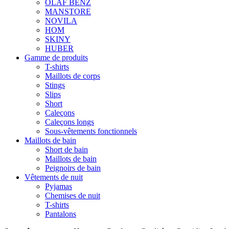
OLAF BENZ
MANSTORE
NOVILA
HOM
SKINY
HUBER
Gamme de produits
T-shirts
Maillots de corps
Stings
Slips
Short
Caleçons
Caleçons longs
Sous-vêtements fonctionnels
Maillots de bain
Short de bain
Maillots de bain
Peignoirs de bain
Vêtements de nuit
Pyjamas
Chemises de nuit
T-shirts
Pantalons