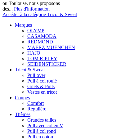
ou Toulouse, nous proposons
des...
Plus d'information
Accéder à la catégorie Tricot & Sweat
Marques
OLYMP
CASAMODA
REDMOND
MAERZ MUENCHEN
HAJO
TOM RIPLEY
SEIDENSTICKER
Tricot & Sweat
Pull-over
Pull à col roulé
Gilets & Pulls
Vestes en tricot
Coupes
Comfort
Régulière
Thèmes
Grandes tailles
Pull avec col en V
Pull à col rond
Pull en coton