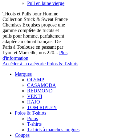
Pull en laine vierge
Tricots et Pulls pour Homme |
Collection Strick & Sweat France
Chemises Exquises propose une
gamme complète de tricots et
pulls pour homme, parfaitement
adaptée au climat français. De
Paris à Toulouse en passant par
Lyon et Marseille, nos 220...
Plus
d'information
Accéder à la catégorie Polos & T-shirts
Marques
OLYMP
CASAMODA
REDMOND
VENTI
HAJO
TOM RIPLEY
Polos & T-shirts
Polos
T-shirts
T-shirts à manches longues
Coupes