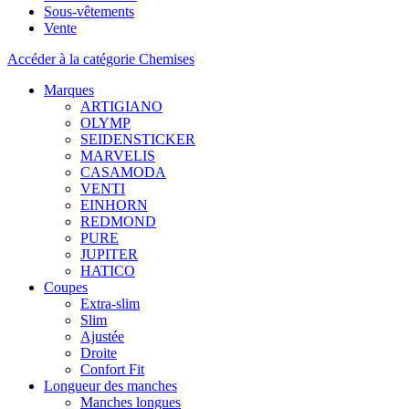
Sous-vêtements
Vente
Accéder à la catégorie Chemises
Marques
ARTIGIANO
OLYMP
SEIDENSTICKER
MARVELIS
CASAMODA
VENTI
EINHORN
REDMOND
PURE
JUPITER
HATICO
Coupes
Extra-slim
Slim
Ajustée
Droite
Confort Fit
Longueur des manches
Manches longues