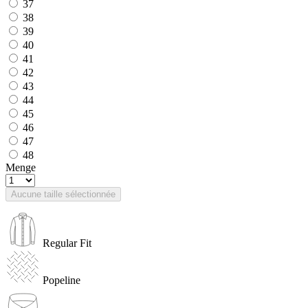
37
38
39
40
41
42
43
44
45
46
47
48
Menge
Aucune taille sélectionnée
Regular Fit
Popeline