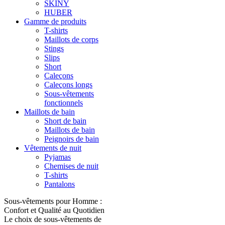
SKINY
HUBER
Gamme de produits
T-shirts
Maillots de corps
Stings
Slips
Short
Caleçons
Caleçons longs
Sous-vêtements
fonctionnels
Maillots de bain
Short de bain
Maillots de bain
Peignoirs de bain
Vêtements de nuit
Pyjamas
Chemises de nuit
T-shirts
Pantalons
Sous-vêtements pour Homme :
Confort et Qualité au Quotidien
Le choix de sous-vêtements de