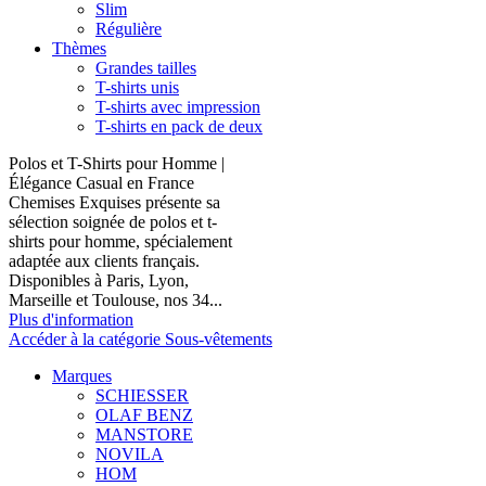
Slim
Régulière
Thèmes
Grandes tailles
T-shirts unis
T-shirts avec impression
T-shirts en pack de deux
Polos et T-Shirts pour Homme |
Élégance Casual en France
Chemises Exquises présente sa
sélection soignée de polos et t-
shirts pour homme, spécialement
adaptée aux clients français.
Disponibles à Paris, Lyon,
Marseille et Toulouse, nos 34...
Plus d'information
Accéder à la catégorie Sous-vêtements
Marques
SCHIESSER
OLAF BENZ
MANSTORE
NOVILA
HOM