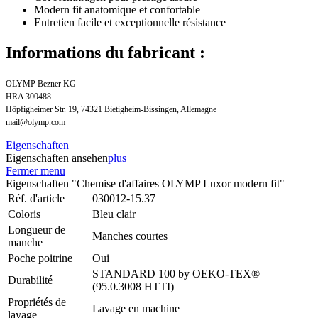
Modern fit anatomique et confortable
Entretien facile et exceptionnelle résistance
Informations du fabricant :
OLYMP Bezner KG
HRA 300488
Höpfigheimer Str. 19, 74321 Bietigheim-Bissingen, Allemagne
mail@olymp.com
Eigenschaften
Eigenschaften ansehen
plus
Fermer menu
Eigenschaften "Chemise d'affaires OLYMP Luxor modern fit"
Réf. d'article
030012-15.37
Coloris
Bleu clair
Longueur de
Manches courtes
manche
Poche poitrine
Oui
STANDARD 100 by OEKO-TEX®
Durabilité
(95.0.3008 HTTI)
Propriétés de
Lavage en machine
lavage