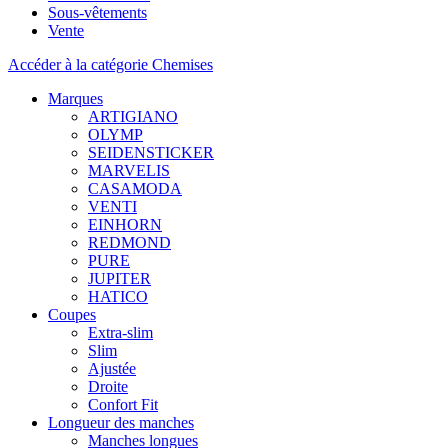
Sous-vêtements
Vente
Accéder à la catégorie Chemises
Marques
ARTIGIANO
OLYMP
SEIDENSTICKER
MARVELIS
CASAMODA
VENTI
EINHORN
REDMOND
PURE
JUPITER
HATICO
Coupes
Extra-slim
Slim
Ajustée
Droite
Confort Fit
Longueur des manches
Manches longues