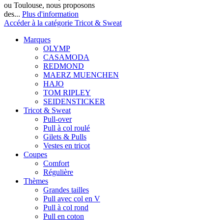
ou Toulouse, nous proposons
des...
Plus d'information
Accéder à la catégorie Tricot & Sweat
Marques
OLYMP
CASAMODA
REDMOND
MAERZ MUENCHEN
HAJO
TOM RIPLEY
SEIDENSTICKER
Tricot & Sweat
Pull-over
Pull à col roulé
Gilets & Pulls
Vestes en tricot
Coupes
Comfort
Régulière
Thèmes
Grandes tailles
Pull avec col en V
Pull à col rond
Pull en coton