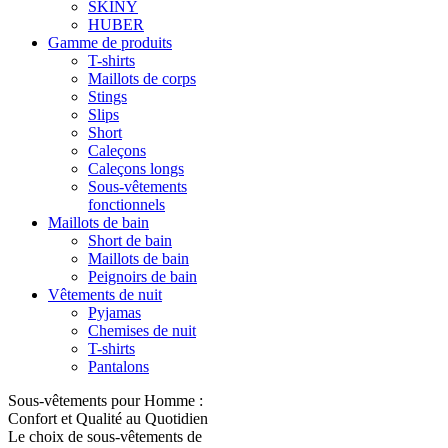
SKINY
HUBER
Gamme de produits
T-shirts
Maillots de corps
Stings
Slips
Short
Caleçons
Caleçons longs
Sous-vêtements
fonctionnels
Maillots de bain
Short de bain
Maillots de bain
Peignoirs de bain
Vêtements de nuit
Pyjamas
Chemises de nuit
T-shirts
Pantalons
Sous-vêtements pour Homme :
Confort et Qualité au Quotidien
Le choix de sous-vêtements de