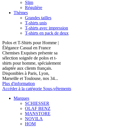
Slim
Régulière
Thèmes
Grandes tailles
T-shirts unis
T-shirts avec impression
T-shirts en pack de deux
Polos et T-Shirts pour Homme |
Élégance Casual en France
Chemises Exquises présente sa
sélection soignée de polos et t-
shirts pour homme, spécialement
adaptée aux clients français.
Disponibles à Paris, Lyon,
Marseille et Toulouse, nos 34...
Plus d'information
Accéder à la catégorie Sous-vêtements
Marques
SCHIESSER
OLAF BENZ
MANSTORE
NOVILA
HOM