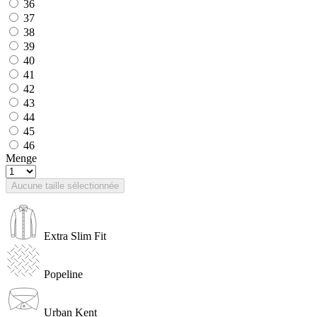
36
37
38
39
40
41
42
43
44
45
46
Menge
Aucune taille sélectionnée
Extra Slim Fit
Popeline
Urban Kent