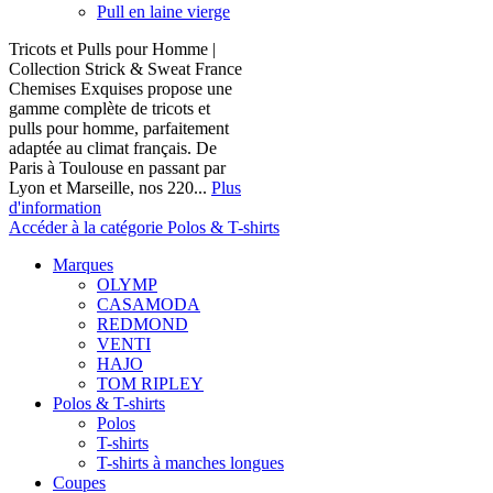
Pull en laine vierge
Tricots et Pulls pour Homme |
Collection Strick & Sweat France
Chemises Exquises propose une
gamme complète de tricots et
pulls pour homme, parfaitement
adaptée au climat français. De
Paris à Toulouse en passant par
Lyon et Marseille, nos 220...
Plus
d'information
Accéder à la catégorie Polos & T-shirts
Marques
OLYMP
CASAMODA
REDMOND
VENTI
HAJO
TOM RIPLEY
Polos & T-shirts
Polos
T-shirts
T-shirts à manches longues
Coupes