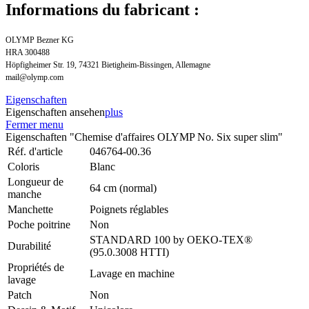
Informations du fabricant :
OLYMP Bezner KG
HRA 300488
Höpfigheimer Str. 19, 74321 Bietigheim-Bissingen, Allemagne
mail@olymp.com
Eigenschaften
Eigenschaften ansehen
plus
Fermer menu
Eigenschaften "Chemise d'affaires OLYMP No. Six super slim"
Réf. d'article
046764-00.36
Coloris
Blanc
Longueur de
64 cm (normal)
manche
Manchette
Poignets réglables
Poche poitrine
Non
STANDARD 100 by OEKO-TEX®
Durabilité
(95.0.3008 HTTI)
Propriétés de
Lavage en machine
lavage
Patch
Non