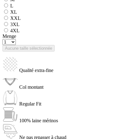
L
XL
XXL
3XL
4XL
Menge
Aucune taille sélectionnée
Qualité extra-fine
Col montant
Regular Fit
100% laine mérinos
Ne pas repasser à chaud