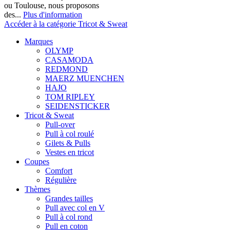
ou Toulouse, nous proposons
des...
Plus d'information
Accéder à la catégorie Tricot & Sweat
Marques
OLYMP
CASAMODA
REDMOND
MAERZ MUENCHEN
HAJO
TOM RIPLEY
SEIDENSTICKER
Tricot & Sweat
Pull-over
Pull à col roulé
Gilets & Pulls
Vestes en tricot
Coupes
Comfort
Régulière
Thèmes
Grandes tailles
Pull avec col en V
Pull à col rond
Pull en coton