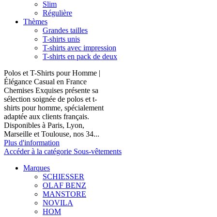
Slim
Régulière
Thèmes
Grandes tailles
T-shirts unis
T-shirts avec impression
T-shirts en pack de deux
Polos et T-Shirts pour Homme |
Élégance Casual en France
Chemises Exquises présente sa
sélection soignée de polos et t-
shirts pour homme, spécialement
adaptée aux clients français.
Disponibles à Paris, Lyon,
Marseille et Toulouse, nos 34...
Plus d'information
Accéder à la catégorie Sous-vêtements
Marques
SCHIESSER
OLAF BENZ
MANSTORE
NOVILA
HOM