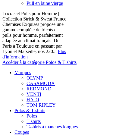
Pull en laine vierge
Tricots et Pulls pour Homme |
Collection Strick & Sweat France
Chemises Exquises propose une
gamme complète de tricots et
pulls pour homme, parfaitement
adaptée au climat français. De
Paris à Toulouse en passant par
Lyon et Marseille, nos 220...
Plus
d'information
Accéder à la catégorie Polos & T-shirts
Marques
OLYMP
CASAMODA
REDMOND
VENTI
HAJO
TOM RIPLEY
Polos & T-shirts
Polos
T-shirts
T-shirts à manches longues
Coupes