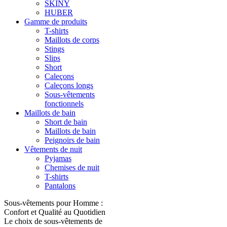
SKINY
HUBER
Gamme de produits
T-shirts
Maillots de corps
Stings
Slips
Short
Caleçons
Caleçons longs
Sous-vêtements
fonctionnels
Maillots de bain
Short de bain
Maillots de bain
Peignoirs de bain
Vêtements de nuit
Pyjamas
Chemises de nuit
T-shirts
Pantalons
Sous-vêtements pour Homme :
Confort et Qualité au Quotidien
Le choix de sous-vêtements de