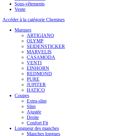
Sous-vêtements
Vente
Accéder à la catégorie Chemises
Marques
ARTIGIANO
OLYMP
SEIDENSTICKER
MARVELIS
CASAMODA
VENTI
EINHORN
REDMOND
PURE
JUPITER
HATICO
Coupes
Extra-slim
Slim
Ajustée
Droite
Confort Fit
Longueur des manches
Manches longues