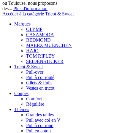
ou Toulouse, nous proposons
des...
Plus d'information
Accéder à la catégorie Tricot & Sweat
Marques
OLYMP
CASAMODA
REDMOND
MAERZ MUENCHEN
HAJO
TOM RIPLEY
SEIDENSTICKER
Tricot & Sweat
Pull-over
Pull à col roulé
Gilets & Pulls
Vestes en tricot
Coupes
Comfort
Régulière
Thèmes
Grandes tailles
Pull avec col en V
Pull à col rond
Pull en coton