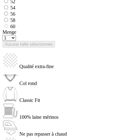
52
54
56
58
60
Menge
Aucune taille sélectionnée
Qualité extra-fine
Col rond
Classic Fit
100% laine mérinos
Ne pas repasser à chaud