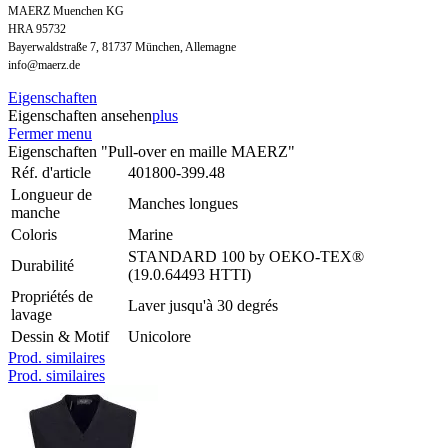
MAERZ Muenchen KG
HRA 95732
Bayerwaldstraße 7, 81737 München, Allemagne
info@maerz.de
Eigenschaften
Eigenschaften ansehen
plus
Fermer menu
Eigenschaften "Pull-over en maille MAERZ"
Réf. d'article
401800-399.48
Longueur de
Manches longues
manche
Coloris
Marine
STANDARD 100 by OEKO-TEX®
Durabilité
(19.0.64493 HTTI)
Propriétés de
Laver jusqu'à 30 degrés
lavage
Dessin & Motif
Unicolore
Prod. similaires
Prod. similaires