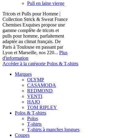
Pull en laine vierge
Tricots et Pulls pour Homme |
Collection Strick & Sweat France
Chemises Exquises propose une
gamme complète de tricots et
pulls pour homme, parfaitement
adaptée au climat français. De
Paris à Toulouse en passant par
Lyon et Marseille, nos 220...
Plus
d'information
Accéder à la catégorie Polos & T-shirts
Marques
OLYMP
CASAMODA
REDMOND
VENTI
HAJO
TOM RIPLEY
Polos & T-shirts
Polos
T-shirts
T-shirts à manches longues
Coupes