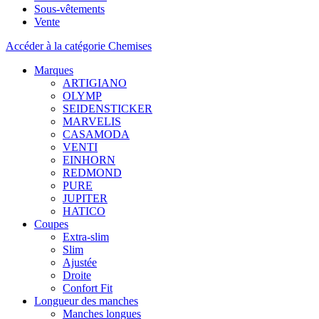
Sous-vêtements
Vente
Accéder à la catégorie Chemises
Marques
ARTIGIANO
OLYMP
SEIDENSTICKER
MARVELIS
CASAMODA
VENTI
EINHORN
REDMOND
PURE
JUPITER
HATICO
Coupes
Extra-slim
Slim
Ajustée
Droite
Confort Fit
Longueur des manches
Manches longues