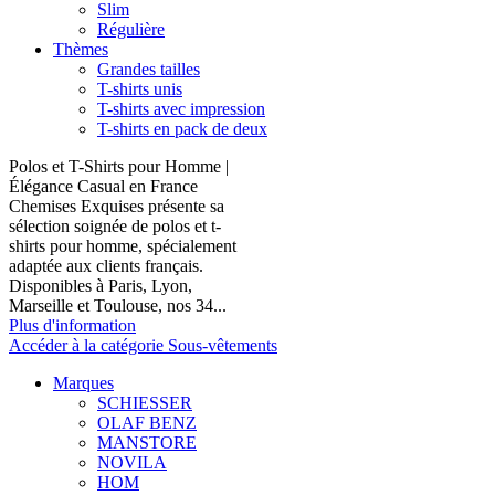
Slim
Régulière
Thèmes
Grandes tailles
T-shirts unis
T-shirts avec impression
T-shirts en pack de deux
Polos et T-Shirts pour Homme |
Élégance Casual en France
Chemises Exquises présente sa
sélection soignée de polos et t-
shirts pour homme, spécialement
adaptée aux clients français.
Disponibles à Paris, Lyon,
Marseille et Toulouse, nos 34...
Plus d'information
Accéder à la catégorie Sous-vêtements
Marques
SCHIESSER
OLAF BENZ
MANSTORE
NOVILA
HOM