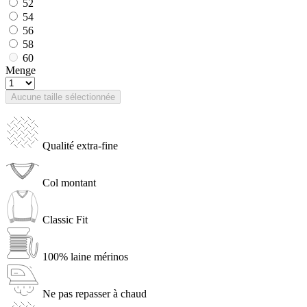
52
54
56
58
60
Menge
Aucune taille sélectionnée
Qualité extra-fine
Col montant
Classic Fit
100% laine mérinos
Ne pas repasser à chaud