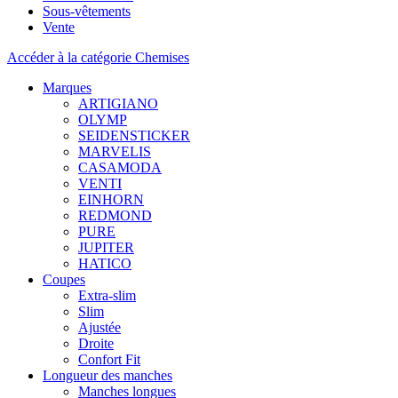
Sous-vêtements
Vente
Accéder à la catégorie Chemises
Marques
ARTIGIANO
OLYMP
SEIDENSTICKER
MARVELIS
CASAMODA
VENTI
EINHORN
REDMOND
PURE
JUPITER
HATICO
Coupes
Extra-slim
Slim
Ajustée
Droite
Confort Fit
Longueur des manches
Manches longues