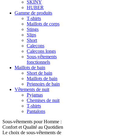
SKINY
HUBER
Gamme de produits
T-shirts
Maillots de corps
Stings
Slips
Short
Caleçons
Caleçons longs
Sous-vêtements
fonctionnels
Maillots de bain
Short de bain
Maillots de bain
Peignoirs de bain
Vêtements de nuit
Pyjamas
Chemises de nuit
T-shirts
Pantalons
Sous-vêtements pour Homme :
Confort et Qualité au Quotidien
Le choix de sous-vêtements de