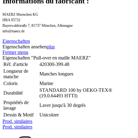
Informations du fabricant :
MAERZ Muenchen KG
HRA 95732
Bayerwaldstraße 7, 81737 München, Allemagne
info@maerz.de
Eigenschaften
Eigenschaften ansehen
plus
Fermer menu
Eigenschaften "Pull-over en maille MAERZ"
Réf. d'article
420300-399.48
Longueur de
Manches longues
manche
Coloris
Marine
STANDARD 100 by OEKO-TEX®
Durabilité
(19.0.64493 HTTI)
Propriétés de
Laver jusqu'à 30 degrés
lavage
Dessin & Motif
Unicolore
Prod. similaires
Prod. similaires