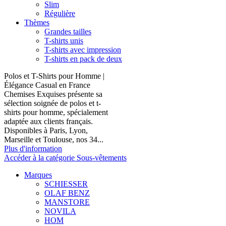
Slim
Régulière
Thèmes
Grandes tailles
T-shirts unis
T-shirts avec impression
T-shirts en pack de deux
Polos et T-Shirts pour Homme |
Élégance Casual en France
Chemises Exquises présente sa
sélection soignée de polos et t-
shirts pour homme, spécialement
adaptée aux clients français.
Disponibles à Paris, Lyon,
Marseille et Toulouse, nos 34...
Plus d'information
Accéder à la catégorie Sous-vêtements
Marques
SCHIESSER
OLAF BENZ
MANSTORE
NOVILA
HOM