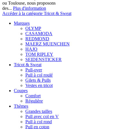
ou Toulouse, nous proposons
des...
Plus d'information
Accéder à la catégorie Tricot & Sweat
Marques
OLYMP
CASAMODA
REDMOND
MAERZ MUENCHEN
HAJO
TOM RIPLEY
SEIDENSTICKER
Tricot & Sweat
Pull-over
Pull à col roulé
Gilets & Pulls
Vestes en tricot
Coupes
Comfort
Régulière
Thèmes
Grandes tailles
Pull avec col en V
Pull à col rond
Pull en coton