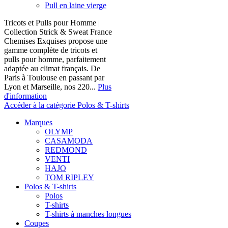
Pull en laine vierge
Tricots et Pulls pour Homme |
Collection Strick & Sweat France
Chemises Exquises propose une
gamme complète de tricots et
pulls pour homme, parfaitement
adaptée au climat français. De
Paris à Toulouse en passant par
Lyon et Marseille, nos 220...
Plus
d'information
Accéder à la catégorie Polos & T-shirts
Marques
OLYMP
CASAMODA
REDMOND
VENTI
HAJO
TOM RIPLEY
Polos & T-shirts
Polos
T-shirts
T-shirts à manches longues
Coupes