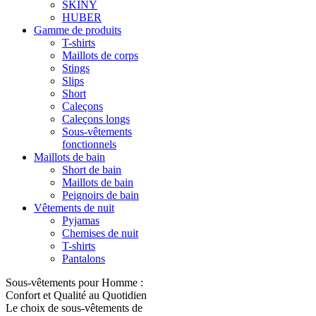
SKINY
HUBER
Gamme de produits
T-shirts
Maillots de corps
Stings
Slips
Short
Caleçons
Caleçons longs
Sous-vêtements
fonctionnels
Maillots de bain
Short de bain
Maillots de bain
Peignoirs de bain
Vêtements de nuit
Pyjamas
Chemises de nuit
T-shirts
Pantalons
Sous-vêtements pour Homme :
Confort et Qualité au Quotidien
Le choix de sous-vêtements de