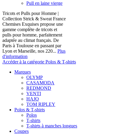
Pull en laine vierge
Tricots et Pulls pour Homme |
Collection Strick & Sweat France
Chemises Exquises propose une
gamme complète de tricots et
pulls pour homme, parfaitement
adaptée au climat français. De
Paris à Toulouse en passant par
Lyon et Marseille, nos 220...
Plus
d'information
Accéder à la catégorie Polos & T-shirts
Marques
OLYMP
CASAMODA
REDMOND
VENTI
HAJO
TOM RIPLEY
Polos & T-shirts
Polos
T-shirts
T-shirts à manches longues
Coupes