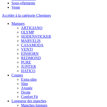
Sous-vêtements
Vente
Accéder à la catégorie Chemises
Marques
ARTIGIANO
OLYMP
SEIDENSTICKER
MARVELIS
CASAMODA
VENTI
EINHORN
REDMOND
PURE
JUPITER
HATICO
Coupes
Extra-slim
Slim
Ajustée
Droite
Confort Fit
Longueur des manches
Manches longues