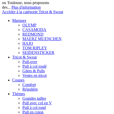
ou Toulouse, nous proposons
des...
Plus d'information
Accéder à la catégorie Tricot & Sweat
Marques
OLYMP
CASAMODA
REDMOND
MAERZ MUENCHEN
HAJO
TOM RIPLEY
SEIDENSTICKER
Tricot & Sweat
Pull-over
Pull à col roulé
Gilets & Pulls
Vestes en tricot
Coupes
Comfort
Régulière
Thèmes
Grandes tailles
Pull avec col en V
Pull à col rond
Pull en coton