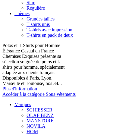
Slim
Régulière
Thèmes
Grandes tailles
T-shirts unis
T-shirts avec impression
T-shirts en pack de deux
Polos et T-Shirts pour Homme |
Élégance Casual en France
Chemises Exquises présente sa
sélection soignée de polos et t-
shirts pour homme, spécialement
adaptée aux clients français.
Disponibles à Paris, Lyon,
Marseille et Toulouse, nos 34...
Plus d'information
Accéder à la catégorie Sous-vêtements
Marques
SCHIESSER
OLAF BENZ
MANSTORE
NOVILA
HOM