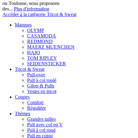
ou Toulouse, nous proposons
des...
Plus d'information
Accéder à la catégorie Tricot & Sweat
Marques
OLYMP
CASAMODA
REDMOND
MAERZ MUENCHEN
HAJO
TOM RIPLEY
SEIDENSTICKER
Tricot & Sweat
Pull-over
Pull à col roulé
Gilets & Pulls
Vestes en tricot
Coupes
Comfort
Régulière
Thèmes
Grandes tailles
Pull avec col en V
Pull à col rond
Pull en coton