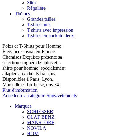
Slim
Régulière
Thèmes
Grandes tailles
T-shirts unis
T-shirts avec impression
T-shirts en pack de deux
Polos et T-Shirts pour Homme |
Élégance Casual en France
Chemises Exquises présente sa
sélection soignée de polos et t-
shirts pour homme, spécialement
adaptée aux clients français.
Disponibles à Paris, Lyon,
Marseille et Toulouse, nos 34...
Plus d'information
Accéder à la catégorie Sous-vêtements
Marques
SCHIESSER
OLAF BENZ
MANSTORE
NOVILA
HOM