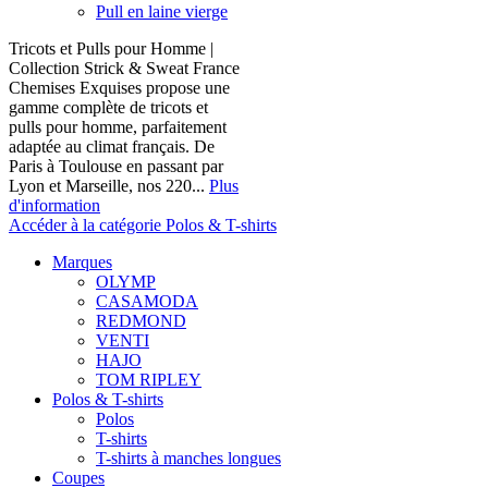
Pull en laine vierge
Tricots et Pulls pour Homme |
Collection Strick & Sweat France
Chemises Exquises propose une
gamme complète de tricots et
pulls pour homme, parfaitement
adaptée au climat français. De
Paris à Toulouse en passant par
Lyon et Marseille, nos 220...
Plus
d'information
Accéder à la catégorie Polos & T-shirts
Marques
OLYMP
CASAMODA
REDMOND
VENTI
HAJO
TOM RIPLEY
Polos & T-shirts
Polos
T-shirts
T-shirts à manches longues
Coupes