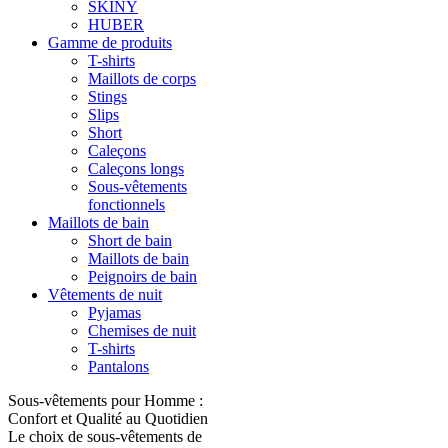
SKINY
HUBER
Gamme de produits
T-shirts
Maillots de corps
Stings
Slips
Short
Caleçons
Caleçons longs
Sous-vêtements
fonctionnels
Maillots de bain
Short de bain
Maillots de bain
Peignoirs de bain
Vêtements de nuit
Pyjamas
Chemises de nuit
T-shirts
Pantalons
Sous-vêtements pour Homme :
Confort et Qualité au Quotidien
Le choix de sous-vêtements de