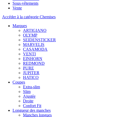
Sous-vêtements
Vente
Accéder à la catégorie Chemises
Marques
ARTIGIANO
OLYMP
SEIDENSTICKER
MARVELIS
CASAMODA
VENTI
EINHORN
REDMOND
PURE
JUPITER
HATICO
Coupes
Extra-slim
Slim
Ajustée
Droite
Confort Fit
Longueur des manches
Manches longues