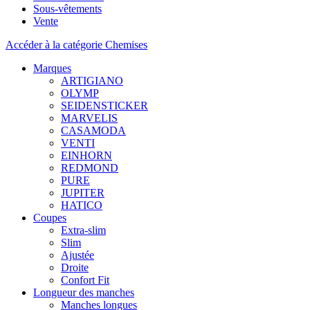
Sous-vêtements
Vente
Accéder à la catégorie Chemises
Marques
ARTIGIANO
OLYMP
SEIDENSTICKER
MARVELIS
CASAMODA
VENTI
EINHORN
REDMOND
PURE
JUPITER
HATICO
Coupes
Extra-slim
Slim
Ajustée
Droite
Confort Fit
Longueur des manches
Manches longues