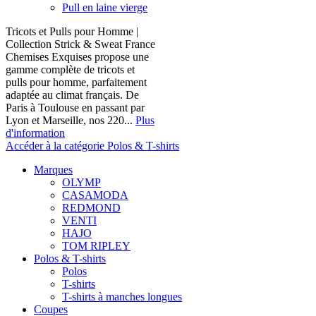
Pull en laine vierge
Tricots et Pulls pour Homme |
Collection Strick & Sweat France
Chemises Exquises propose une
gamme complète de tricots et
pulls pour homme, parfaitement
adaptée au climat français. De
Paris à Toulouse en passant par
Lyon et Marseille, nos 220...
Plus
d'information
Accéder à la catégorie Polos & T-shirts
Marques
OLYMP
CASAMODA
REDMOND
VENTI
HAJO
TOM RIPLEY
Polos & T-shirts
Polos
T-shirts
T-shirts à manches longues
Coupes