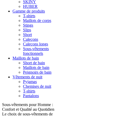
SKINY
HUBER
Gamme de produits
T-shirts
Maillots de corps
Stings
Slips
Short
Caleçons
Caleçons longs
Sous-vêtements
fonctionnels
Maillots de bain
Short de bain
Maillots de bain
Peignoirs de bain
Vêtements de nuit
Pyjamas
Chemises de nuit
T-shirts
Pantalons
Sous-vêtements pour Homme :
Confort et Qualité au Quotidien
Le choix de sous-vêtements de