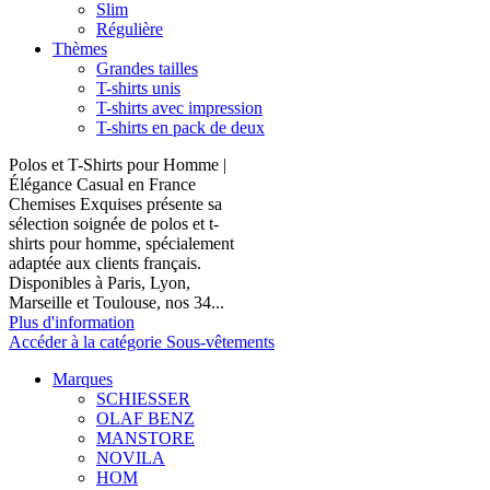
Slim
Régulière
Thèmes
Grandes tailles
T-shirts unis
T-shirts avec impression
T-shirts en pack de deux
Polos et T-Shirts pour Homme |
Élégance Casual en France
Chemises Exquises présente sa
sélection soignée de polos et t-
shirts pour homme, spécialement
adaptée aux clients français.
Disponibles à Paris, Lyon,
Marseille et Toulouse, nos 34...
Plus d'information
Accéder à la catégorie Sous-vêtements
Marques
SCHIESSER
OLAF BENZ
MANSTORE
NOVILA
HOM