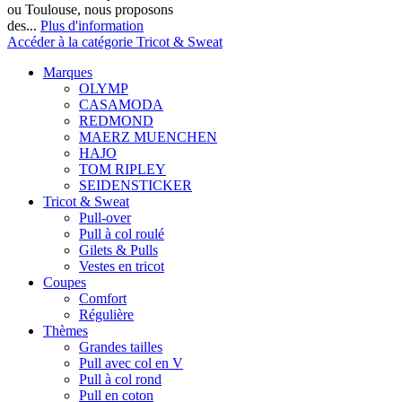
ou Toulouse, nous proposons
des...
Plus d'information
Accéder à la catégorie Tricot & Sweat
Marques
OLYMP
CASAMODA
REDMOND
MAERZ MUENCHEN
HAJO
TOM RIPLEY
SEIDENSTICKER
Tricot & Sweat
Pull-over
Pull à col roulé
Gilets & Pulls
Vestes en tricot
Coupes
Comfort
Régulière
Thèmes
Grandes tailles
Pull avec col en V
Pull à col rond
Pull en coton