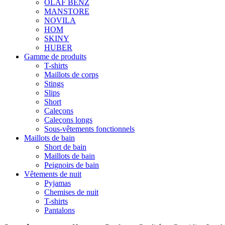
OLAF BENZ
MANSTORE
NOVILA
HOM
SKINY
HUBER
Gamme de produits
T-shirts
Maillots de corps
Stings
Slips
Short
Caleçons
Caleçons longs
Sous-vêtements fonctionnels
Maillots de bain
Short de bain
Maillots de bain
Peignoirs de bain
Vêtements de nuit
Pyjamas
Chemises de nuit
T-shirts
Pantalons