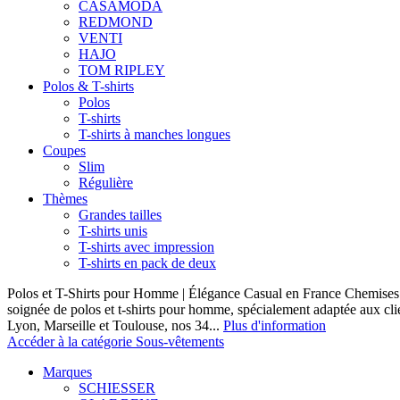
CASAMODA
REDMOND
VENTI
HAJO
TOM RIPLEY
Polos & T-shirts
Polos
T-shirts
T-shirts à manches longues
Coupes
Slim
Régulière
Thèmes
Grandes tailles
T-shirts unis
T-shirts avec impression
T-shirts en pack de deux
Polos et T-Shirts pour Homme | Élégance Casual en France Chemises 
soignée de polos et t-shirts pour homme, spécialement adaptée aux clie
Lyon, Marseille et Toulouse, nos 34...
Plus d'information
Accéder à la catégorie Sous-vêtements
Marques
SCHIESSER