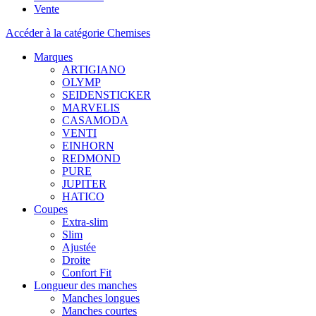
Vente
Accéder à la catégorie Chemises
Marques
ARTIGIANO
OLYMP
SEIDENSTICKER
MARVELIS
CASAMODA
VENTI
EINHORN
REDMOND
PURE
JUPITER
HATICO
Coupes
Extra-slim
Slim
Ajustée
Droite
Confort Fit
Longueur des manches
Manches longues
Manches courtes