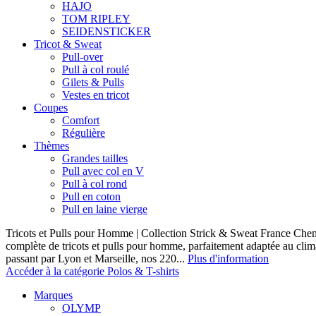
HAJO
TOM RIPLEY
SEIDENSTICKER
Tricot & Sweat
Pull-over
Pull à col roulé
Gilets & Pulls
Vestes en tricot
Coupes
Comfort
Régulière
Thèmes
Grandes tailles
Pull avec col en V
Pull à col rond
Pull en coton
Pull en laine vierge
Tricots et Pulls pour Homme | Collection Strick & Sweat France Ch
complète de tricots et pulls pour homme, parfaitement adaptée au clim
passant par Lyon et Marseille, nos 220...
Plus d'information
Accéder à la catégorie Polos & T-shirts
Marques
OLYMP