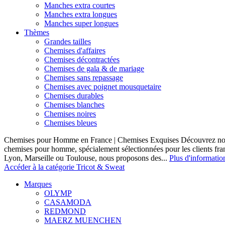
Manches extra courtes
Manches extra longues
Manches super longues
Thèmes
Grandes tailles
Chemises d'affaires
Chemises décontractées
Chemises de gala & de mariage
Chemises sans repassage
Chemises avec poignet mousquetaire
Chemises durables
Chemises blanches
Chemises noires
Chemises bleues
Chemises pour Homme en France | Chemises Exquises Découvrez notre
chemises pour homme, spécialement sélectionnées pour les clients fran
Lyon, Marseille ou Toulouse, nous proposons des...
Plus d'informatio
Accéder à la catégorie Tricot & Sweat
Marques
OLYMP
CASAMODA
REDMOND
MAERZ MUENCHEN