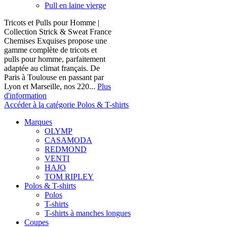
Pull en laine vierge
Tricots et Pulls pour Homme |
Collection Strick & Sweat France
Chemises Exquises propose une
gamme complète de tricots et
pulls pour homme, parfaitement
adaptée au climat français. De
Paris à Toulouse en passant par
Lyon et Marseille, nos 220...
Plus
d'information
Accéder à la catégorie Polos & T-shirts
Marques
OLYMP
CASAMODA
REDMOND
VENTI
HAJO
TOM RIPLEY
Polos & T-shirts
Polos
T-shirts
T-shirts à manches longues
Coupes