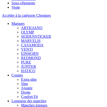
Sous-vêtements
Vente
Accéder à la catégorie Chemises
Marques
ARTIGIANO
OLYMP
SEIDENSTICKER
MARVELIS
CASAMODA
VENTI
EINHORN
REDMOND
PURE
JUPITER
HATICO
Coupes
Extra-slim
Slim
Ajustée
Droite
Confort Fit
Longueur des manches
Manches longues