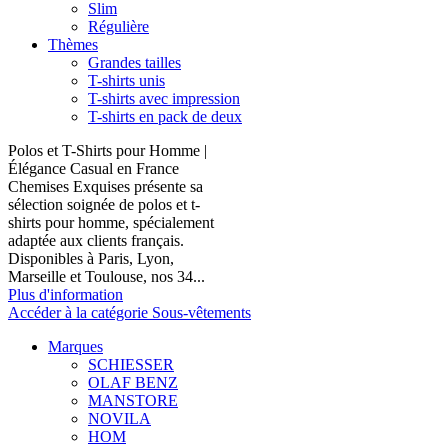
Slim
Régulière
Thèmes
Grandes tailles
T-shirts unis
T-shirts avec impression
T-shirts en pack de deux
Polos et T-Shirts pour Homme |
Élégance Casual en France
Chemises Exquises présente sa
sélection soignée de polos et t-
shirts pour homme, spécialement
adaptée aux clients français.
Disponibles à Paris, Lyon,
Marseille et Toulouse, nos 34...
Plus d'information
Accéder à la catégorie Sous-vêtements
Marques
SCHIESSER
OLAF BENZ
MANSTORE
NOVILA
HOM