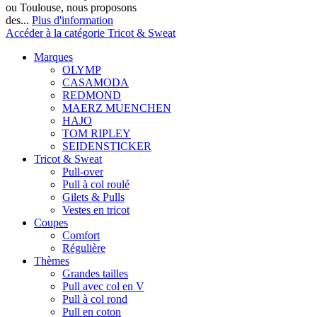
ou Toulouse, nous proposons
des...
Plus d'information
Accéder à la catégorie Tricot & Sweat
Marques
OLYMP
CASAMODA
REDMOND
MAERZ MUENCHEN
HAJO
TOM RIPLEY
SEIDENSTICKER
Tricot & Sweat
Pull-over
Pull à col roulé
Gilets & Pulls
Vestes en tricot
Coupes
Comfort
Régulière
Thèmes
Grandes tailles
Pull avec col en V
Pull à col rond
Pull en coton