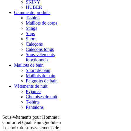
SKINY
HUBER
Gamme de produits
T-shirts
Maillots de corps
Stings
Slips
Short
Caleçons
Caleçons longs
Sous-vêtements
fonctionnels
Maillots de bain
Short de bain
Maillots de bain
Peignoirs de bain
Vêtements de nuit
Pyjamas
Chemises de nuit
T-shirts
Pantalons
Sous-vêtements pour Homme :
Confort et Qualité au Quotidien
Le choix de sous-vêtements de