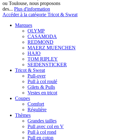
ou Toulouse, nous proposons
des...
Plus d'information
Accéder à la catégorie Tricot & Sweat
Marques
OLYMP
CASAMODA
REDMOND
MAERZ MUENCHEN
HAJO
TOM RIPLEY
SEIDENSTICKER
Tricot & Sweat
Pull-over
Pull à col roulé
Gilets & Pulls
Vestes en tricot
Coupes
Comfort
Régulière
Thèmes
Grandes tailles
Pull avec col en V
Pull à col rond
Pull en coton