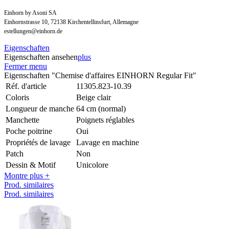
Einhorn by Asoni SA
Einhornstrasse 10, 72138 Kirchentellinsfurt, Allemagne
estellungen@einhorn.de
Eigenschaften
Eigenschaften ansehen
plus
Fermer menu
Eigenschaften "Chemise d'affaires EINHORN Regular Fit"
Réf. d'article
11305.823-10.39
Coloris
Beige clair
Longueur de manche
64 cm (normal)
Manchette
Poignets réglables
Poche poitrine
Oui
Propriétés de lavage
Lavage en machine
Patch
Non
Dessin & Motif
Unicolore
Montre plus +
Prod. similaires
Prod. similaires