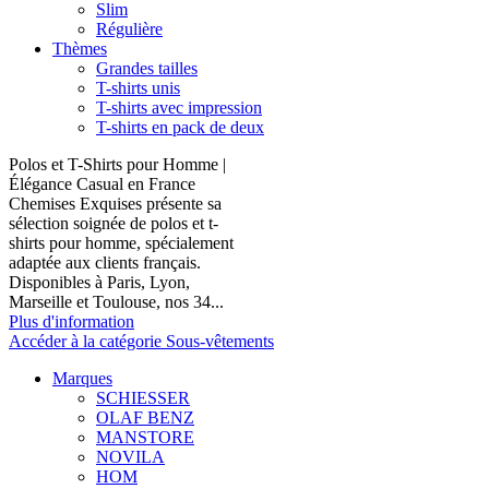
Slim
Régulière
Thèmes
Grandes tailles
T-shirts unis
T-shirts avec impression
T-shirts en pack de deux
Polos et T-Shirts pour Homme |
Élégance Casual en France
Chemises Exquises présente sa
sélection soignée de polos et t-
shirts pour homme, spécialement
adaptée aux clients français.
Disponibles à Paris, Lyon,
Marseille et Toulouse, nos 34...
Plus d'information
Accéder à la catégorie Sous-vêtements
Marques
SCHIESSER
OLAF BENZ
MANSTORE
NOVILA
HOM