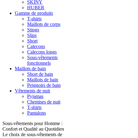
SKINY
HUBER
Gamme de produits
T-shirts
Maillots de corps
Stings
Slips
Short
Caleçons
Caleçons longs
Sous-vêtements
fonctionnels
Maillots de bain
Short de bain
Maillots de bain
Peignoirs de bain
Vêtements de nuit
Pyjamas
Chemises de nuit
T-shirts
Pantalons
Sous-vêtements pour Homme :
Confort et Qualité au Quotidien
Le choix de sous-vêtements de