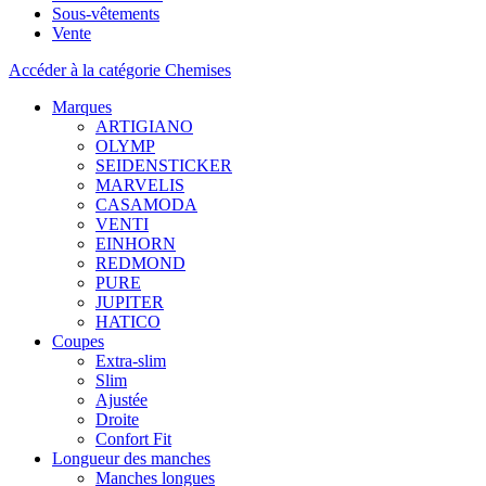
Sous-vêtements
Vente
Accéder à la catégorie Chemises
Marques
ARTIGIANO
OLYMP
SEIDENSTICKER
MARVELIS
CASAMODA
VENTI
EINHORN
REDMOND
PURE
JUPITER
HATICO
Coupes
Extra-slim
Slim
Ajustée
Droite
Confort Fit
Longueur des manches
Manches longues