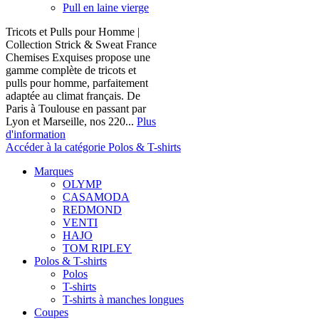
Pull en laine vierge
Tricots et Pulls pour Homme |
Collection Strick & Sweat France
Chemises Exquises propose une
gamme complète de tricots et
pulls pour homme, parfaitement
adaptée au climat français. De
Paris à Toulouse en passant par
Lyon et Marseille, nos 220...
Plus
d'information
Accéder à la catégorie Polos & T-shirts
Marques
OLYMP
CASAMODA
REDMOND
VENTI
HAJO
TOM RIPLEY
Polos & T-shirts
Polos
T-shirts
T-shirts à manches longues
Coupes