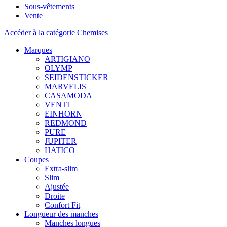
Sous-vêtements
Vente
Accéder à la catégorie Chemises
Marques
ARTIGIANO
OLYMP
SEIDENSTICKER
MARVELIS
CASAMODA
VENTI
EINHORN
REDMOND
PURE
JUPITER
HATICO
Coupes
Extra-slim
Slim
Ajustée
Droite
Confort Fit
Longueur des manches
Manches longues