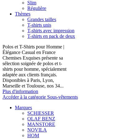
Slim
Régulière
Thèmes
Grandes tailles
T-shirts unis
T-shirts avec impression
T-shirts en pack de deux
Polos et T-Shirts pour Homme |
Élégance Casual en France
Chemises Exquises présente sa
sélection soignée de polos et t-
shirts pour homme, spécialement
adaptée aux clients français.
Disponibles à Paris, Lyon,
Marseille et Toulouse, nos 34...
Plus d'information
Accéder à la catégorie Sous-vêtements
Marques
SCHIESSER
OLAF BENZ
MANSTORE
NOVILA
HOM