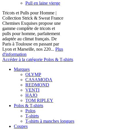
Pull en laine vierge
Tricots et Pulls pour Homme |
Collection Strick & Sweat France
Chemises Exquises propose une
gamme complète de tricots et
pulls pour homme, parfaitement
adaptée au climat français. De
Paris à Toulouse en passant par
Lyon et Marseille, nos 220...
Plus
d'information
Accéder à la catégorie Polos & T-shirts
Marques
OLYMP
CASAMODA
REDMOND
VENTI
HAJO
TOM RIPLEY
Polos & T-shirts
Polos
T-shirts
T-shirts à manches longues
Coupes