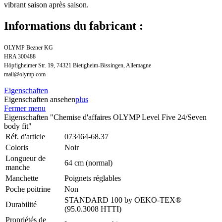
vibrant saison après saison.
Informations du fabricant :
OLYMP Bezner KG
HRA 300488
Höpfigheimer Str. 19, 74321 Bietigheim-Bissingen, Allemagne
mail@olymp.com
Eigenschaften
Eigenschaften ansehen
plus
Fermer menu
Eigenschaften "Chemise d'affaires OLYMP Level Five 24/Seven
body fit"
Réf. d'article
073464-68.37
Coloris
Noir
Longueur de
64 cm (normal)
manche
Manchette
Poignets réglables
Poche poitrine
Non
STANDARD 100 by OEKO-TEX®
Durabilité
(95.0.3008 HTTI)
Propriétés de