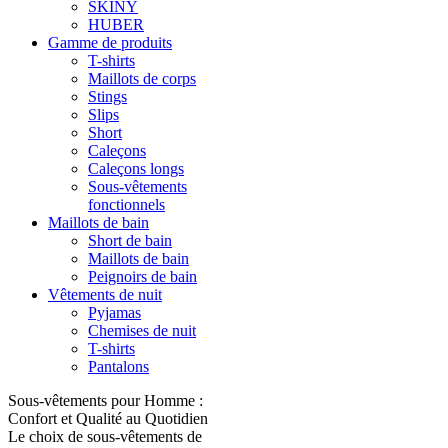
SKINY
HUBER
Gamme de produits
T-shirts
Maillots de corps
Stings
Slips
Short
Caleçons
Caleçons longs
Sous-vêtements
fonctionnels
Maillots de bain
Short de bain
Maillots de bain
Peignoirs de bain
Vêtements de nuit
Pyjamas
Chemises de nuit
T-shirts
Pantalons
Sous-vêtements pour Homme :
Confort et Qualité au Quotidien
Le choix de sous-vêtements de