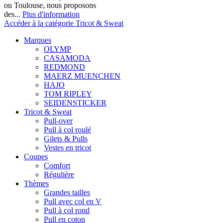
ou Toulouse, nous proposons
des...
Plus d'information
Accéder à la catégorie Tricot & Sweat
Marques
OLYMP
CASAMODA
REDMOND
MAERZ MUENCHEN
HAJO
TOM RIPLEY
SEIDENSTICKER
Tricot & Sweat
Pull-over
Pull à col roulé
Gilets & Pulls
Vestes en tricot
Coupes
Comfort
Régulière
Thèmes
Grandes tailles
Pull avec col en V
Pull à col rond
Pull en coton