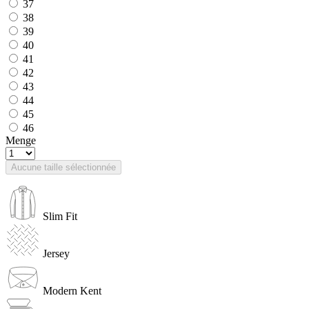
37
38
39
40
41
42
43
44
45
46
Menge
Aucune taille sélectionnée
Slim Fit
Jersey
Modern Kent