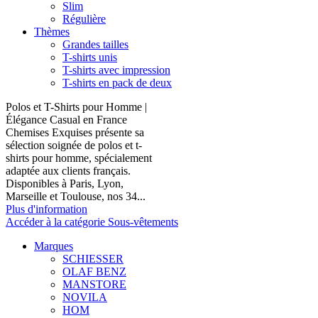
Slim
Régulière
Thèmes
Grandes tailles
T-shirts unis
T-shirts avec impression
T-shirts en pack de deux
Polos et T-Shirts pour Homme |
Élégance Casual en France
Chemises Exquises présente sa
sélection soignée de polos et t-
shirts pour homme, spécialement
adaptée aux clients français.
Disponibles à Paris, Lyon,
Marseille et Toulouse, nos 34...
Plus d'information
Accéder à la catégorie Sous-vêtements
Marques
SCHIESSER
OLAF BENZ
MANSTORE
NOVILA
HOM