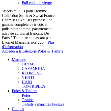
Pull en laine vierge
Tricots et Pulls pour Homme |
Collection Strick & Sweat France
Chemises Exquises propose une
gamme complète de tricots et
pulls pour homme, parfaitement
adaptée au climat français. De
Paris à Toulouse en passant par
Lyon et Marseille, nos 220...
Plus
d'information
Accéder à la catégorie Polos & T-shirts
Marques
OLYMP
CASAMODA
REDMOND
VENTI
HAJO
TOM RIPLEY
Polos & T-shirts
Polos
T-shirts
T-shirts à manches longues
Coupes