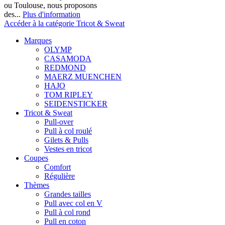
ou Toulouse, nous proposons
des...
Plus d'information
Accéder à la catégorie Tricot & Sweat
Marques
OLYMP
CASAMODA
REDMOND
MAERZ MUENCHEN
HAJO
TOM RIPLEY
SEIDENSTICKER
Tricot & Sweat
Pull-over
Pull à col roulé
Gilets & Pulls
Vestes en tricot
Coupes
Comfort
Régulière
Thèmes
Grandes tailles
Pull avec col en V
Pull à col rond
Pull en coton