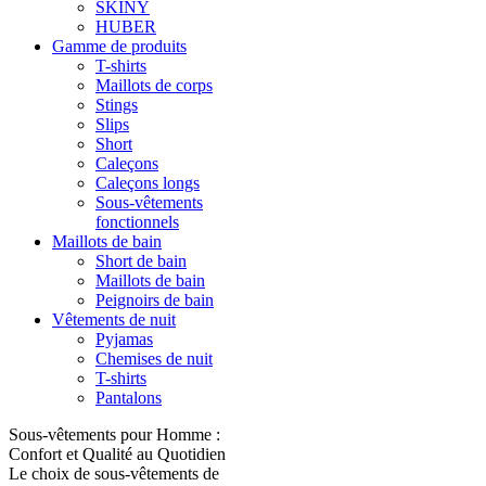
SKINY
HUBER
Gamme de produits
T-shirts
Maillots de corps
Stings
Slips
Short
Caleçons
Caleçons longs
Sous-vêtements
fonctionnels
Maillots de bain
Short de bain
Maillots de bain
Peignoirs de bain
Vêtements de nuit
Pyjamas
Chemises de nuit
T-shirts
Pantalons
Sous-vêtements pour Homme :
Confort et Qualité au Quotidien
Le choix de sous-vêtements de