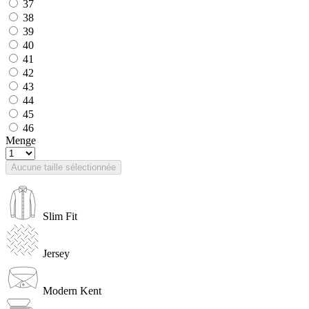
37
38
39
40
41
42
43
44
45
46
Menge
Aucune taille sélectionnée
Slim Fit
Jersey
Modern Kent