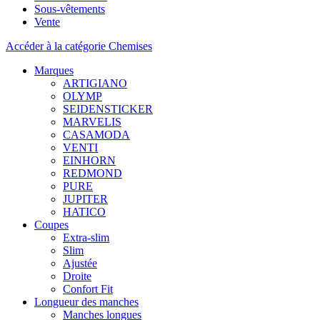
Sous-vêtements
Vente
Accéder à la catégorie Chemises
Marques
ARTIGIANO
OLYMP
SEIDENSTICKER
MARVELIS
CASAMODA
VENTI
EINHORN
REDMOND
PURE
JUPITER
HATICO
Coupes
Extra-slim
Slim
Ajustée
Droite
Confort Fit
Longueur des manches
Manches longues