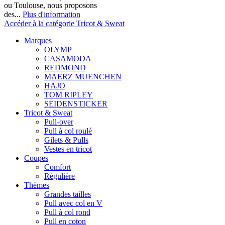
ou Toulouse, nous proposons
des...
Plus d'information
Accéder à la catégorie Tricot & Sweat
Marques
OLYMP
CASAMODA
REDMOND
MAERZ MUENCHEN
HAJO
TOM RIPLEY
SEIDENSTICKER
Tricot & Sweat
Pull-over
Pull à col roulé
Gilets & Pulls
Vestes en tricot
Coupes
Comfort
Régulière
Thèmes
Grandes tailles
Pull avec col en V
Pull à col rond
Pull en coton