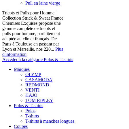
Pull en laine vierge
Tricots et Pulls pour Homme |
Collection Strick & Sweat France
Chemises Exquises propose une
gamme complète de tricots et
pulls pour homme, parfaitement
adaptée au climat français. De
Paris à Toulouse en passant par
Lyon et Marseille, nos 220...
Plus
d'information
Accéder à la catégorie Polos & T-shirts
Marques
OLYMP
CASAMODA
REDMOND
VENTI
HAJO
TOM RIPLEY
Polos & T-shirts
Polos
T-shirts
T-shirts à manches longues
Coupes