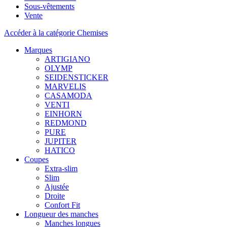
Sous-vêtements
Vente
Accéder à la catégorie Chemises
Marques
ARTIGIANO
OLYMP
SEIDENSTICKER
MARVELIS
CASAMODA
VENTI
EINHORN
REDMOND
PURE
JUPITER
HATICO
Coupes
Extra-slim
Slim
Ajustée
Droite
Confort Fit
Longueur des manches
Manches longues