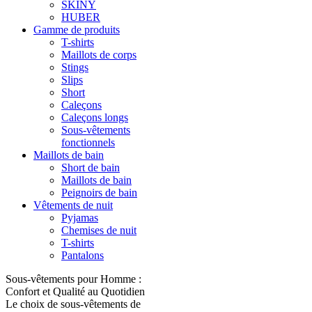
SKINY
HUBER
Gamme de produits
T-shirts
Maillots de corps
Stings
Slips
Short
Caleçons
Caleçons longs
Sous-vêtements
fonctionnels
Maillots de bain
Short de bain
Maillots de bain
Peignoirs de bain
Vêtements de nuit
Pyjamas
Chemises de nuit
T-shirts
Pantalons
Sous-vêtements pour Homme :
Confort et Qualité au Quotidien
Le choix de sous-vêtements de