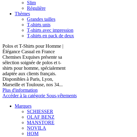
Slim
Régulière
Thèmes
Grandes tailles
T-shirts unis
T-shirts avec impression
T-shirts en pack de deux
Polos et T-Shirts pour Homme |
Élégance Casual en France
Chemises Exquises présente sa
sélection soignée de polos et t-
shirts pour homme, spécialement
adaptée aux clients français.
Disponibles à Paris, Lyon,
Marseille et Toulouse, nos 34...
Plus d'information
Accéder à la catégorie Sous-vêtements
Marques
SCHIESSER
OLAF BENZ
MANSTORE
NOVILA
HOM