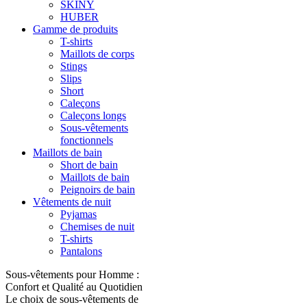
SKINY
HUBER
Gamme de produits
T-shirts
Maillots de corps
Stings
Slips
Short
Caleçons
Caleçons longs
Sous-vêtements
fonctionnels
Maillots de bain
Short de bain
Maillots de bain
Peignoirs de bain
Vêtements de nuit
Pyjamas
Chemises de nuit
T-shirts
Pantalons
Sous-vêtements pour Homme :
Confort et Qualité au Quotidien
Le choix de sous-vêtements de