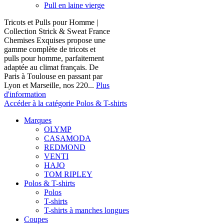
Pull en laine vierge
Tricots et Pulls pour Homme |
Collection Strick & Sweat France
Chemises Exquises propose une
gamme complète de tricots et
pulls pour homme, parfaitement
adaptée au climat français. De
Paris à Toulouse en passant par
Lyon et Marseille, nos 220...
Plus
d'information
Accéder à la catégorie Polos & T-shirts
Marques
OLYMP
CASAMODA
REDMOND
VENTI
HAJO
TOM RIPLEY
Polos & T-shirts
Polos
T-shirts
T-shirts à manches longues
Coupes