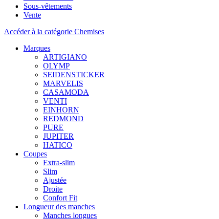
Sous-vêtements
Vente
Accéder à la catégorie Chemises
Marques
ARTIGIANO
OLYMP
SEIDENSTICKER
MARVELIS
CASAMODA
VENTI
EINHORN
REDMOND
PURE
JUPITER
HATICO
Coupes
Extra-slim
Slim
Ajustée
Droite
Confort Fit
Longueur des manches
Manches longues