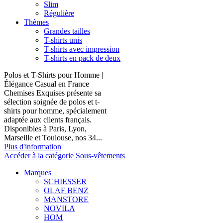
Slim
Régulière
Thèmes
Grandes tailles
T-shirts unis
T-shirts avec impression
T-shirts en pack de deux
Polos et T-Shirts pour Homme |
Élégance Casual en France
Chemises Exquises présente sa
sélection soignée de polos et t-
shirts pour homme, spécialement
adaptée aux clients français.
Disponibles à Paris, Lyon,
Marseille et Toulouse, nos 34...
Plus d'information
Accéder à la catégorie Sous-vêtements
Marques
SCHIESSER
OLAF BENZ
MANSTORE
NOVILA
HOM