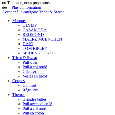
ou Toulouse, nous proposons
des...
Plus d'information
Accéder à la catégorie Tricot & Sweat
Marques
OLYMP
CASAMODA
REDMOND
MAERZ MUENCHEN
HAJO
TOM RIPLEY
SEIDENSTICKER
Tricot & Sweat
Pull-over
Pull à col roulé
Gilets & Pulls
Vestes en tricot
Coupes
Comfort
Régulière
Thèmes
Grandes tailles
Pull avec col en V
Pull à col rond
Pull en coton