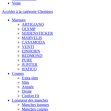
Vente
Accéder à la catégorie Chemises
Marques
ARTIGIANO
OLYMP
SEIDENSTICKER
MARVELIS
CASAMODA
VENTI
EINHORN
REDMOND
PURE
JUPITER
HATICO
Coupes
Extra-slim
Slim
Ajustée
Droite
Confort Fit
Longueur des manches
Manches longues
Manches courtes