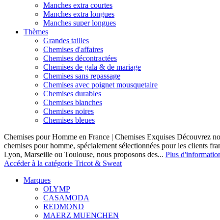
Manches extra courtes
Manches extra longues
Manches super longues
Thèmes
Grandes tailles
Chemises d'affaires
Chemises décontractées
Chemises de gala & de mariage
Chemises sans repassage
Chemises avec poignet mousquetaire
Chemises durables
Chemises blanches
Chemises noires
Chemises bleues
Chemises pour Homme en France | Chemises Exquises Découvrez notre
chemises pour homme, spécialement sélectionnées pour les clients fran
Lyon, Marseille ou Toulouse, nous proposons des...
Plus d'informatio
Accéder à la catégorie Tricot & Sweat
Marques
OLYMP
CASAMODA
REDMOND
MAERZ MUENCHEN