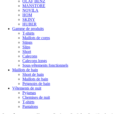
OLAF BENZ
MANSTORE
NOVILA
HOM
SKINY
HUBER
Gamme de produits
T-shirts
Maillots de corps
Stings
Slips
Short
Caleçons
Caleçons longs
Sous-vêtements fonctionnels
Maillots de bain
Short de bain
Maillots de bain
Peignoirs de bain
Vêtements de nuit
Pyjamas
Chemises de nuit
T-shirts
Pantalons