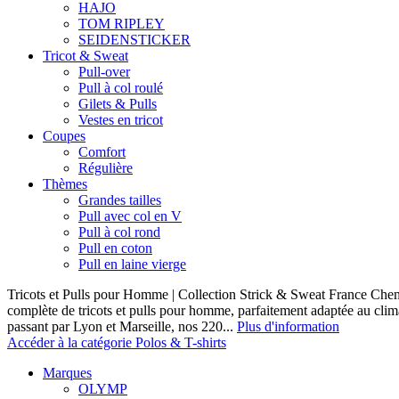
HAJO
TOM RIPLEY
SEIDENSTICKER
Tricot & Sweat
Pull-over
Pull à col roulé
Gilets & Pulls
Vestes en tricot
Coupes
Comfort
Régulière
Thèmes
Grandes tailles
Pull avec col en V
Pull à col rond
Pull en coton
Pull en laine vierge
Tricots et Pulls pour Homme | Collection Strick & Sweat France Ch
complète de tricots et pulls pour homme, parfaitement adaptée au clim
passant par Lyon et Marseille, nos 220...
Plus d'information
Accéder à la catégorie Polos & T-shirts
Marques
OLYMP