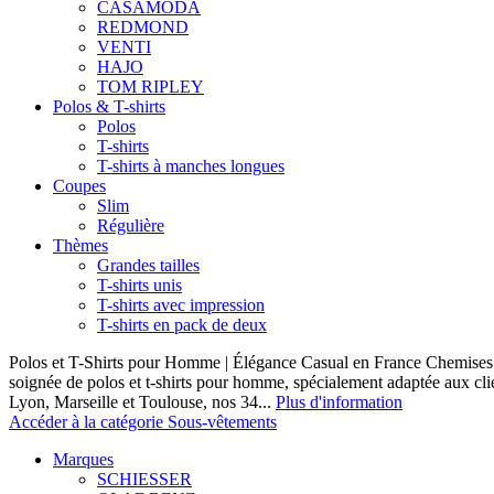
CASAMODA
REDMOND
VENTI
HAJO
TOM RIPLEY
Polos & T-shirts
Polos
T-shirts
T-shirts à manches longues
Coupes
Slim
Régulière
Thèmes
Grandes tailles
T-shirts unis
T-shirts avec impression
T-shirts en pack de deux
Polos et T-Shirts pour Homme | Élégance Casual en France Chemises 
soignée de polos et t-shirts pour homme, spécialement adaptée aux clie
Lyon, Marseille et Toulouse, nos 34...
Plus d'information
Accéder à la catégorie Sous-vêtements
Marques
SCHIESSER