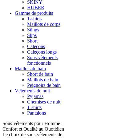
SKINY
HUBER
Gamme de produits
T-shirts
Maillots de corps
Stings
Slips
Short
Caleçons
Caleçons longs
Sous-vêtements
fonctionnels
Maillots de bain
Short de bain
Maillots de bain
Peignoirs de bain
Vêtements de nuit
Pyjamas
Chemises de nuit
T-shirts
Pantalons
Sous-vêtements pour Homme :
Confort et Qualité au Quotidien
Le choix de sous-vêtements de