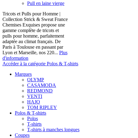
Pull en laine vierge
Tricots et Pulls pour Homme |
Collection Strick & Sweat France
Chemises Exquises propose une
gamme complète de tricots et
pulls pour homme, parfaitement
adaptée au climat français. De
Paris à Toulouse en passant par
Lyon et Marseille, nos 220...
Plus
d'information
Accéder à la catégorie Polos & T-shirts
Marques
OLYMP
CASAMODA
REDMOND
VENTI
HAJO
TOM RIPLEY
Polos & T-shirts
Polos
T-shirts
T-shirts à manches longues
Coupes