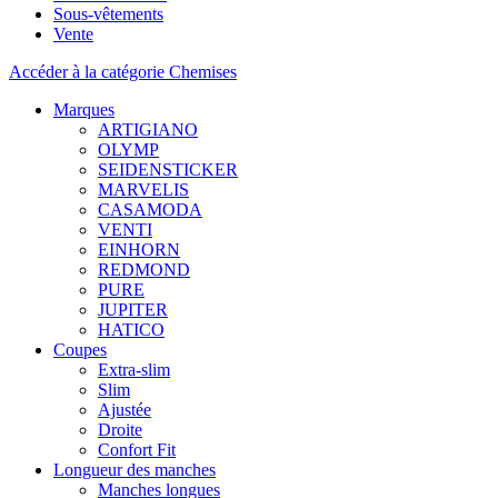
Sous-vêtements
Vente
Accéder à la catégorie Chemises
Marques
ARTIGIANO
OLYMP
SEIDENSTICKER
MARVELIS
CASAMODA
VENTI
EINHORN
REDMOND
PURE
JUPITER
HATICO
Coupes
Extra-slim
Slim
Ajustée
Droite
Confort Fit
Longueur des manches
Manches longues