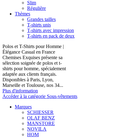
Slim
Régulière
Thèmes
Grandes tailles
T-shirts unis
T-shirts avec impression
T-shirts en pack de deux
Polos et T-Shirts pour Homme |
Élégance Casual en France
Chemises Exquises présente sa
sélection soignée de polos et t-
shirts pour homme, spécialement
adaptée aux clients français.
Disponibles à Paris, Lyon,
Marseille et Toulouse, nos 34...
Plus d'information
Accéder à la catégorie Sous-vêtements
Marques
SCHIESSER
OLAF BENZ
MANSTORE
NOVILA
HOM