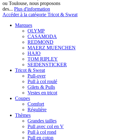
ou Toulouse, nous proposons
des...
Plus d'information
Accéder à la catégorie Tricot & Sweat
Marques
OLYMP
CASAMODA
REDMOND
MAERZ MUENCHEN
HAJO
TOM RIPLEY
SEIDENSTICKER
Tricot & Sweat
Pull-over
Pull à col roulé
Gilets & Pulls
Vestes en tricot
Coupes
Comfort
Régulière
Thèmes
Grandes tailles
Pull avec col en V
Pull à col rond
Pull en coton