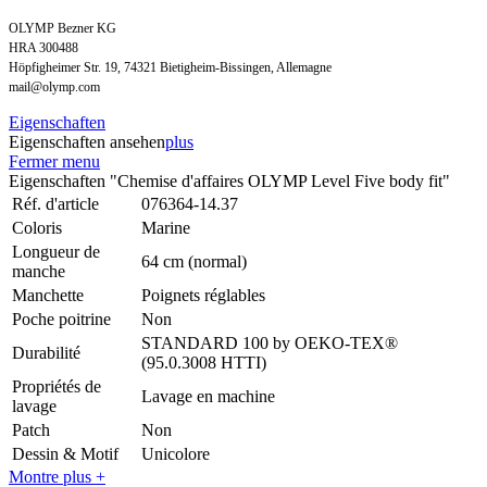
OLYMP Bezner KG
HRA 300488
Höpfigheimer Str. 19, 74321 Bietigheim-Bissingen, Allemagne
mail@olymp.com
Eigenschaften
Eigenschaften ansehen
plus
Fermer menu
Eigenschaften "Chemise d'affaires OLYMP Level Five body fit"
Réf. d'article
076364-14.37
Coloris
Marine
Longueur de
64 cm (normal)
manche
Manchette
Poignets réglables
Poche poitrine
Non
STANDARD 100 by OEKO-TEX®
Durabilité
(95.0.3008 HTTI)
Propriétés de
Lavage en machine
lavage
Patch
Non
Dessin & Motif
Unicolore
Montre plus +