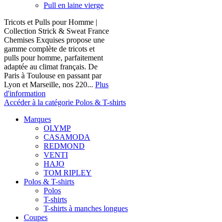
Pull en laine vierge
Tricots et Pulls pour Homme |
Collection Strick & Sweat France
Chemises Exquises propose une
gamme complète de tricots et
pulls pour homme, parfaitement
adaptée au climat français. De
Paris à Toulouse en passant par
Lyon et Marseille, nos 220...
Plus
d'information
Accéder à la catégorie Polos & T-shirts
Marques
OLYMP
CASAMODA
REDMOND
VENTI
HAJO
TOM RIPLEY
Polos & T-shirts
Polos
T-shirts
T-shirts à manches longues
Coupes