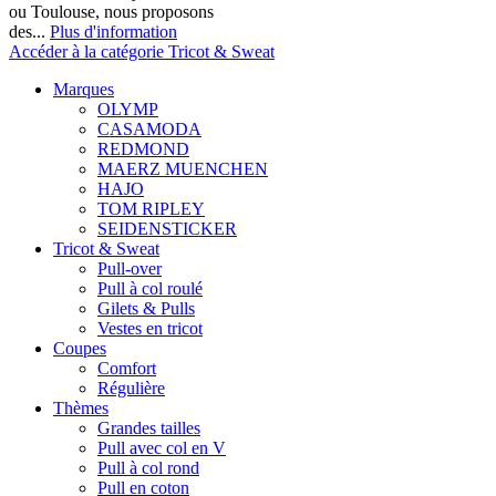
ou Toulouse, nous proposons
des...
Plus d'information
Accéder à la catégorie Tricot & Sweat
Marques
OLYMP
CASAMODA
REDMOND
MAERZ MUENCHEN
HAJO
TOM RIPLEY
SEIDENSTICKER
Tricot & Sweat
Pull-over
Pull à col roulé
Gilets & Pulls
Vestes en tricot
Coupes
Comfort
Régulière
Thèmes
Grandes tailles
Pull avec col en V
Pull à col rond
Pull en coton