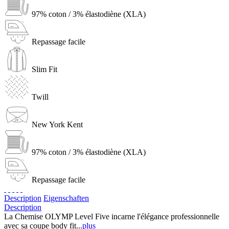
97% coton / 3% élastodiène (XLA)
Repassage facile
Slim Fit
Twill
New York Kent
97% coton / 3% élastodiène (XLA)
Repassage facile
Description
Eigenschaften
Description
La Chemise OLYMP Level Five incarne l'élégance professionnelle
avec sa coupe body fit...
plus