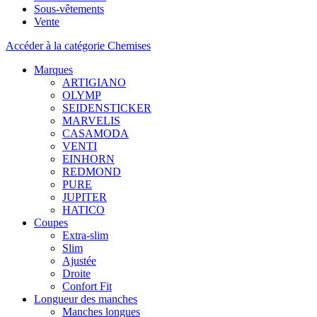
Sous-vêtements
Vente
Accéder à la catégorie Chemises
Marques
ARTIGIANO
OLYMP
SEIDENSTICKER
MARVELIS
CASAMODA
VENTI
EINHORN
REDMOND
PURE
JUPITER
HATICO
Coupes
Extra-slim
Slim
Ajustée
Droite
Confort Fit
Longueur des manches
Manches longues