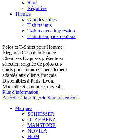
Slim
Régulière
Thèmes
Grandes tailles
T-shirts unis
T-shirts avec impression
T-shirts en pack de deux
Polos et T-Shirts pour Homme |
Élégance Casual en France
Chemises Exquises présente sa
sélection soignée de polos et t-
shirts pour homme, spécialement
adaptée aux clients français.
Disponibles à Paris, Lyon,
Marseille et Toulouse, nos 34...
Plus d'information
Accéder à la catégorie Sous-vêtements
Marques
SCHIESSER
OLAF BENZ
MANSTORE
NOVILA
HOM