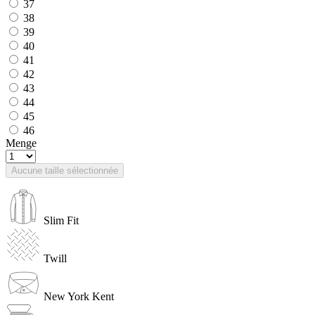
37
38
39
40
41
42
43
44
45
46
Menge
Aucune taille sélectionnée
Slim Fit
Twill
New York Kent