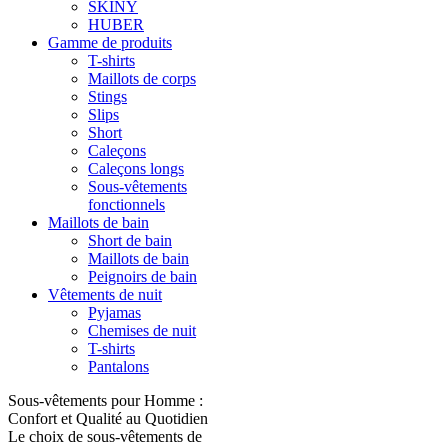
SKINY
HUBER
Gamme de produits
T-shirts
Maillots de corps
Stings
Slips
Short
Caleçons
Caleçons longs
Sous-vêtements
fonctionnels
Maillots de bain
Short de bain
Maillots de bain
Peignoirs de bain
Vêtements de nuit
Pyjamas
Chemises de nuit
T-shirts
Pantalons
Sous-vêtements pour Homme :
Confort et Qualité au Quotidien
Le choix de sous-vêtements de