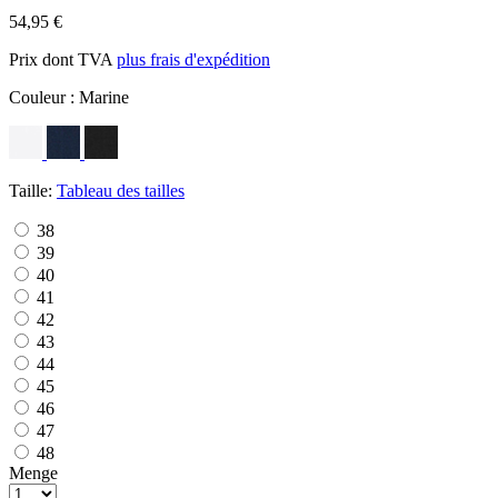
54,95 €
Prix dont TVA
plus frais d'expédition
Couleur :
Marine
Taille:
Tableau des tailles
38
39
40
41
42
43
44
45
46
47
48
Menge