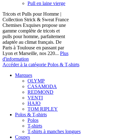
Pull en laine vierge
Tricots et Pulls pour Homme |
Collection Strick & Sweat France
Chemises Exquises propose une
gamme complète de tricots et
pulls pour homme, parfaitement
adaptée au climat français. De
Paris à Toulouse en passant par
Lyon et Marseille, nos 220...
Plus
d'information
Accéder à la catégorie Polos & T-shirts
Marques
OLYMP
CASAMODA
REDMOND
VENTI
HAJO
TOM RIPLEY
Polos & T-shirts
Polos
T-shirts
T-shirts à manches longues
Coupes