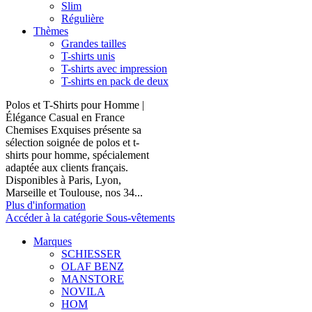
Slim
Régulière
Thèmes
Grandes tailles
T-shirts unis
T-shirts avec impression
T-shirts en pack de deux
Polos et T-Shirts pour Homme |
Élégance Casual en France
Chemises Exquises présente sa
sélection soignée de polos et t-
shirts pour homme, spécialement
adaptée aux clients français.
Disponibles à Paris, Lyon,
Marseille et Toulouse, nos 34...
Plus d'information
Accéder à la catégorie Sous-vêtements
Marques
SCHIESSER
OLAF BENZ
MANSTORE
NOVILA
HOM