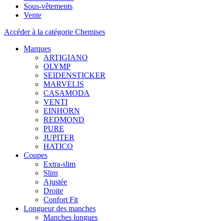
Sous-vêtements
Vente
Accéder à la catégorie Chemises
Marques
ARTIGIANO
OLYMP
SEIDENSTICKER
MARVELIS
CASAMODA
VENTI
EINHORN
REDMOND
PURE
JUPITER
HATICO
Coupes
Extra-slim
Slim
Ajustée
Droite
Confort Fit
Longueur des manches
Manches longues