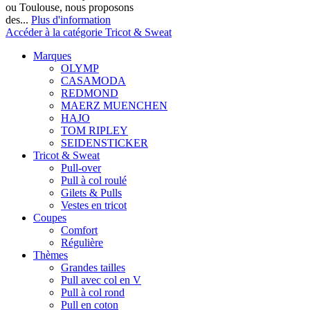
ou Toulouse, nous proposons
des...
Plus d'information
Accéder à la catégorie Tricot & Sweat
Marques
OLYMP
CASAMODA
REDMOND
MAERZ MUENCHEN
HAJO
TOM RIPLEY
SEIDENSTICKER
Tricot & Sweat
Pull-over
Pull à col roulé
Gilets & Pulls
Vestes en tricot
Coupes
Comfort
Régulière
Thèmes
Grandes tailles
Pull avec col en V
Pull à col rond
Pull en coton