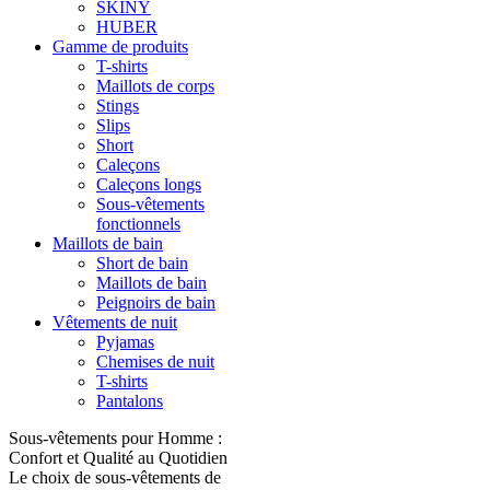
SKINY
HUBER
Gamme de produits
T-shirts
Maillots de corps
Stings
Slips
Short
Caleçons
Caleçons longs
Sous-vêtements
fonctionnels
Maillots de bain
Short de bain
Maillots de bain
Peignoirs de bain
Vêtements de nuit
Pyjamas
Chemises de nuit
T-shirts
Pantalons
Sous-vêtements pour Homme :
Confort et Qualité au Quotidien
Le choix de sous-vêtements de