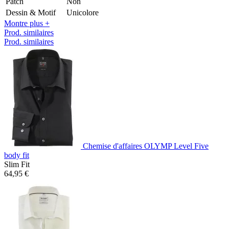
Patch
Non
Dessin & Motif
Unicolore
Montre plus +
Prod. similaires
Prod. similaires
Chemise d'affaires OLYMP Level Five
body fit
Slim Fit
64,95 €