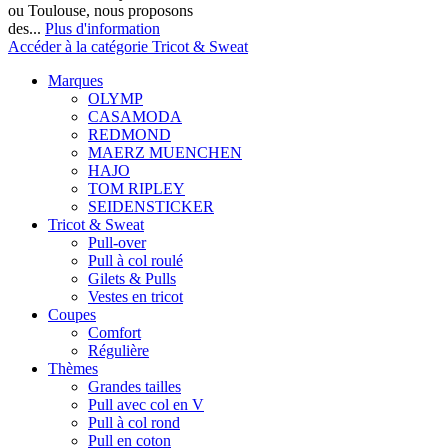
ou Toulouse, nous proposons
des...
Plus d'information
Accéder à la catégorie Tricot & Sweat
Marques
OLYMP
CASAMODA
REDMOND
MAERZ MUENCHEN
HAJO
TOM RIPLEY
SEIDENSTICKER
Tricot & Sweat
Pull-over
Pull à col roulé
Gilets & Pulls
Vestes en tricot
Coupes
Comfort
Régulière
Thèmes
Grandes tailles
Pull avec col en V
Pull à col rond
Pull en coton