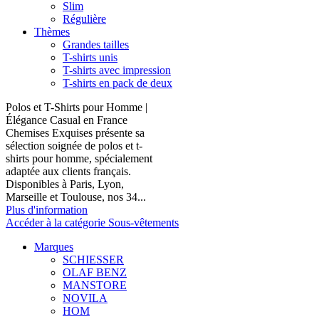
Slim
Régulière
Thèmes
Grandes tailles
T-shirts unis
T-shirts avec impression
T-shirts en pack de deux
Polos et T-Shirts pour Homme |
Élégance Casual en France
Chemises Exquises présente sa
sélection soignée de polos et t-
shirts pour homme, spécialement
adaptée aux clients français.
Disponibles à Paris, Lyon,
Marseille et Toulouse, nos 34...
Plus d'information
Accéder à la catégorie Sous-vêtements
Marques
SCHIESSER
OLAF BENZ
MANSTORE
NOVILA
HOM