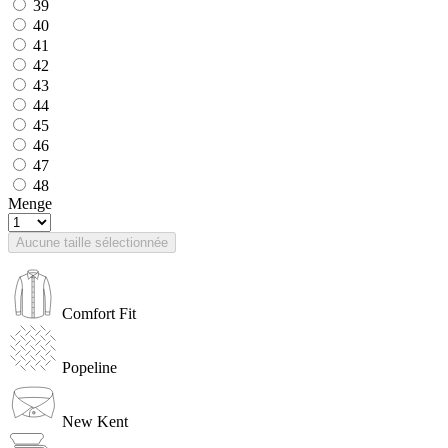
39
40
41
42
43
44
45
46
47
48
Menge
Aucune taille sélectionnée
Comfort Fit
Popeline
New Kent