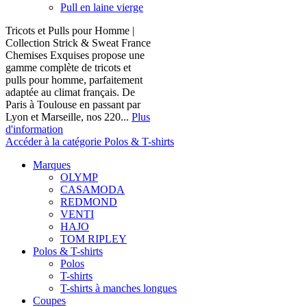
Pull en laine vierge
Tricots et Pulls pour Homme |
Collection Strick & Sweat France
Chemises Exquises propose une
gamme complète de tricots et
pulls pour homme, parfaitement
adaptée au climat français. De
Paris à Toulouse en passant par
Lyon et Marseille, nos 220...
Plus
d'information
Accéder à la catégorie Polos & T-shirts
Marques
OLYMP
CASAMODA
REDMOND
VENTI
HAJO
TOM RIPLEY
Polos & T-shirts
Polos
T-shirts
T-shirts à manches longues
Coupes