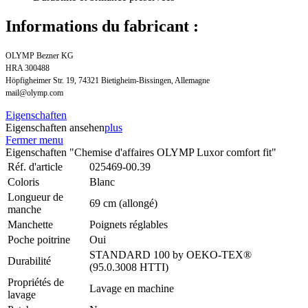
Informations du fabricant :
OLYMP Bezner KG
HRA 300488
Höpfigheimer Str. 19, 74321 Bietigheim-Bissingen, Allemagne
mail@olymp.com
Eigenschaften
Eigenschaften ansehen
plus
Fermer menu
Eigenschaften "Chemise d'affaires OLYMP Luxor comfort fit"
Réf. d'article
025469-00.39
Coloris
Blanc
Longueur de
69 cm (allongé)
manche
Manchette
Poignets réglables
Poche poitrine
Oui
STANDARD 100 by OEKO-TEX®
Durabilité
(95.0.3008 HTTI)
Propriétés de
Lavage en machine
lavage