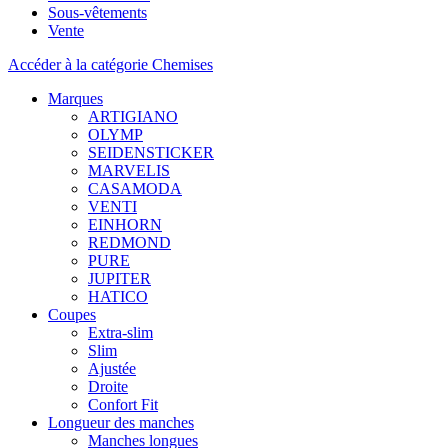
Sous-vêtements
Vente
Accéder à la catégorie Chemises
Marques
ARTIGIANO
OLYMP
SEIDENSTICKER
MARVELIS
CASAMODA
VENTI
EINHORN
REDMOND
PURE
JUPITER
HATICO
Coupes
Extra-slim
Slim
Ajustée
Droite
Confort Fit
Longueur des manches
Manches longues