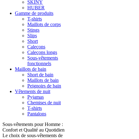
SKINY
HUBER
Gamme de produits
T-shirts
Maillots de corps
Stings
Slips
Short
Caleçons
Caleçons longs
Sous-vêtements
fonctionnels
Maillots de bain
Short de bain
Maillots de bain
Peignoirs de bain
Vêtements de nuit
Pyjamas
Chemises de nuit
T-shirts
Pantalons
Sous-vêtements pour Homme :
Confort et Qualité au Quotidien
Le choix de sous-vêtements de