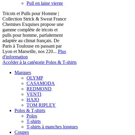
Pull en laine vierge
Tricots et Pulls pour Homme |
Collection Strick & Sweat France
Chemises Exquises propose une
gamme complète de tricots et
pulls pour homme, parfaitement
adaptée au climat français. De
Paris à Toulouse en passant par
Lyon et Marseille, nos 220...
Plus
d'information
Accéder à la catégorie Polos & T-shirts
Marques
OLYMP
CASAMODA
REDMOND
VENTI
HAJO
TOM RIPLEY
Polos & T-shirts
Polos
T-shirts
T-shirts à manches longues
Coupes