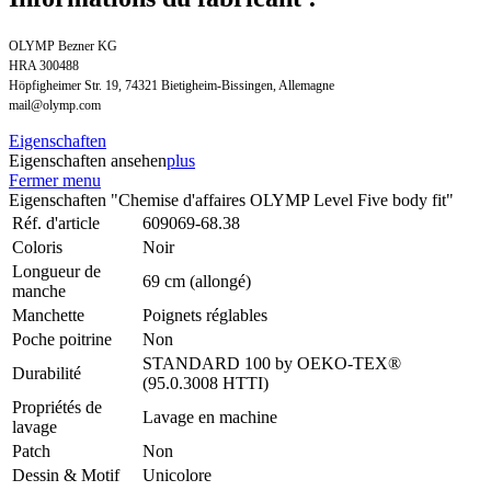
OLYMP Bezner KG
HRA 300488
Höpfigheimer Str. 19, 74321 Bietigheim-Bissingen, Allemagne
mail@olymp.com
Eigenschaften
Eigenschaften ansehen
plus
Fermer menu
Eigenschaften "Chemise d'affaires OLYMP Level Five body fit"
Réf. d'article
609069-68.38
Coloris
Noir
Longueur de
69 cm (allongé)
manche
Manchette
Poignets réglables
Poche poitrine
Non
STANDARD 100 by OEKO-TEX®
Durabilité
(95.0.3008 HTTI)
Propriétés de
Lavage en machine
lavage
Patch
Non
Dessin & Motif
Unicolore