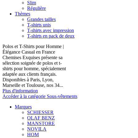
Slim
Régulière
Thèmes
Grandes tailles
T-shirts unis
T-shirts avec impression
T-shirts en pack de deux
Polos et T-Shirts pour Homme |
Élégance Casual en France
Chemises Exquises présente sa
sélection soignée de polos et t-
shirts pour homme, spécialement
adaptée aux clients français.
Disponibles à Paris, Lyon,
Marseille et Toulouse, nos 34...
Plus d'information
Accéder à la catégorie Sous-vêtements
Marques
SCHIESSER
OLAF BENZ
MANSTORE
NOVILA
HOM