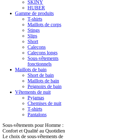
SKINY
HUBER
Gamme de produits
T-shirts
Maillots de corps
Stings
Slips
Short
Caleçons
Caleçons longs
Sous-vêtements
fonctionnels
Maillots de bain
Short de bain
Maillots de bain
Peignoirs de bain
Vêtements de nuit
Pyjamas
Chemises de nuit
T-shirts
Pantalons
Sous-vêtements pour Homme :
Confort et Qualité au Quotidien
Le choix de sous-vêtements de