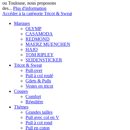
ou Toulouse, nous proposons
des...
Plus d'information
Accéder à la catégorie Tricot & Sweat
Marques
OLYMP
CASAMODA
REDMOND
MAERZ MUENCHEN
HAJO
TOM RIPLEY
SEIDENSTICKER
Tricot & Sweat
Pull-over
Pull à col roulé
Gilets & Pulls
Vestes en tricot
Coupes
Comfort
Régulière
Thèmes
Grandes tailles
Pull avec col en V
Pull à col rond
Pull en coton