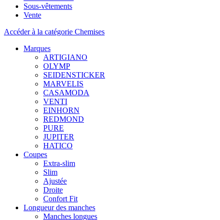
Sous-vêtements
Vente
Accéder à la catégorie Chemises
Marques
ARTIGIANO
OLYMP
SEIDENSTICKER
MARVELIS
CASAMODA
VENTI
EINHORN
REDMOND
PURE
JUPITER
HATICO
Coupes
Extra-slim
Slim
Ajustée
Droite
Confort Fit
Longueur des manches
Manches longues