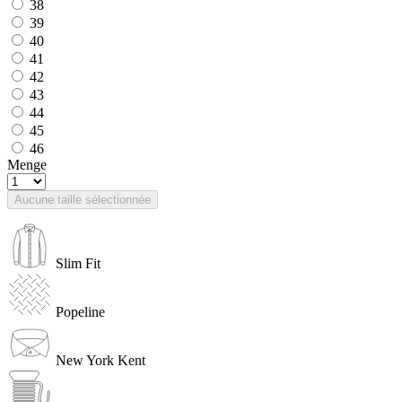
38
39
40
41
42
43
44
45
46
Menge
Aucune taille sélectionnée
Slim Fit
Popeline
New York Kent