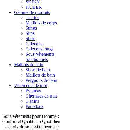
SKINY
HUBER
Gamme de produits
T-shirts
Maillots de corps
Stings
Slips
Short
Caleçons
Caleçons longs
Sous-vêtements
fonctionnels
Maillots de bain
Short de bain
Maillots de bain
Peignoirs de bain
Vêtements de nuit
Pyjamas
Chemises de nuit
T-shirts
Pantalons
Sous-vêtements pour Homme :
Confort et Qualité au Quotidien
Le choix de sous-vêtements de