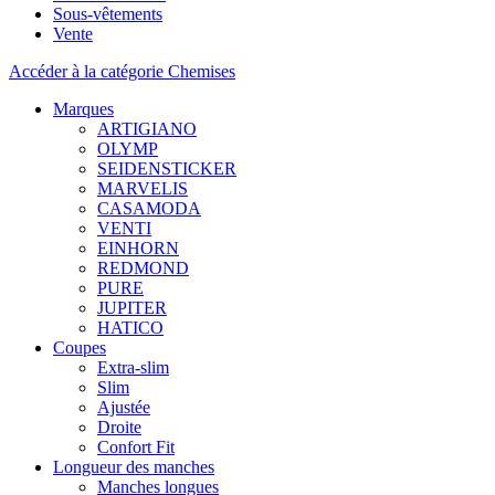
Sous-vêtements
Vente
Accéder à la catégorie Chemises
Marques
ARTIGIANO
OLYMP
SEIDENSTICKER
MARVELIS
CASAMODA
VENTI
EINHORN
REDMOND
PURE
JUPITER
HATICO
Coupes
Extra-slim
Slim
Ajustée
Droite
Confort Fit
Longueur des manches
Manches longues