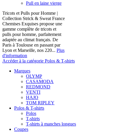
Pull en laine vierge
Tricots et Pulls pour Homme |
Collection Strick & Sweat France
Chemises Exquises propose une
gamme complète de tricots et
pulls pour homme, parfaitement
adaptée au climat français. De
Paris à Toulouse en passant par
Lyon et Marseille, nos 220...
Plus
d'information
Accéder à la catégorie Polos & T-shirts
Marques
OLYMP
CASAMODA
REDMOND
VENTI
HAJO
TOM RIPLEY
Polos & T-shirts
Polos
T-shirts
T-shirts à manches longues
Coupes