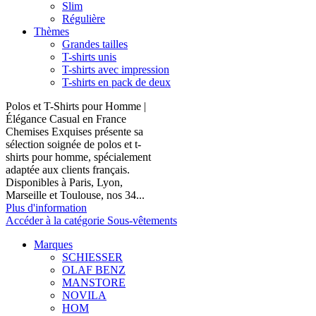
Slim
Régulière
Thèmes
Grandes tailles
T-shirts unis
T-shirts avec impression
T-shirts en pack de deux
Polos et T-Shirts pour Homme |
Élégance Casual en France
Chemises Exquises présente sa
sélection soignée de polos et t-
shirts pour homme, spécialement
adaptée aux clients français.
Disponibles à Paris, Lyon,
Marseille et Toulouse, nos 34...
Plus d'information
Accéder à la catégorie Sous-vêtements
Marques
SCHIESSER
OLAF BENZ
MANSTORE
NOVILA
HOM