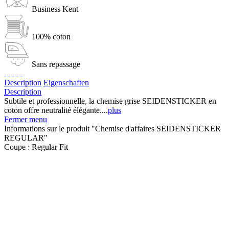
Business Kent
100% coton
Sans repassage
Description
Eigenschaften
Description
Subtile et professionnelle, la chemise grise SEIDENSTICKER en
coton offre neutralité élégante....
plus
Fermer menu
Informations sur le produit "Chemise d'affaires SEIDENSTICKER
REGULAR"
Coupe :
Regular Fit