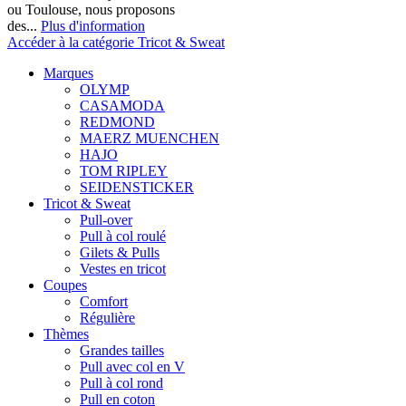
ou Toulouse, nous proposons
des...
Plus d'information
Accéder à la catégorie Tricot & Sweat
Marques
OLYMP
CASAMODA
REDMOND
MAERZ MUENCHEN
HAJO
TOM RIPLEY
SEIDENSTICKER
Tricot & Sweat
Pull-over
Pull à col roulé
Gilets & Pulls
Vestes en tricot
Coupes
Comfort
Régulière
Thèmes
Grandes tailles
Pull avec col en V
Pull à col rond
Pull en coton