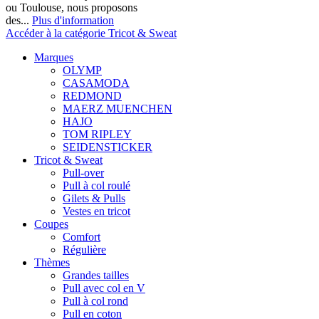
ou Toulouse, nous proposons
des...
Plus d'information
Accéder à la catégorie Tricot & Sweat
Marques
OLYMP
CASAMODA
REDMOND
MAERZ MUENCHEN
HAJO
TOM RIPLEY
SEIDENSTICKER
Tricot & Sweat
Pull-over
Pull à col roulé
Gilets & Pulls
Vestes en tricot
Coupes
Comfort
Régulière
Thèmes
Grandes tailles
Pull avec col en V
Pull à col rond
Pull en coton