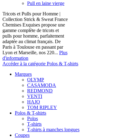
Pull en laine vierge
Tricots et Pulls pour Homme |
Collection Strick & Sweat France
Chemises Exquises propose une
gamme complète de tricots et
pulls pour homme, parfaitement
adaptée au climat français. De
Paris à Toulouse en passant par
Lyon et Marseille, nos 220...
Plus
d'information
Accéder à la catégorie Polos & T-shirts
Marques
OLYMP
CASAMODA
REDMOND
VENTI
HAJO
TOM RIPLEY
Polos & T-shirts
Polos
T-shirts
T-shirts à manches longues
Coupes