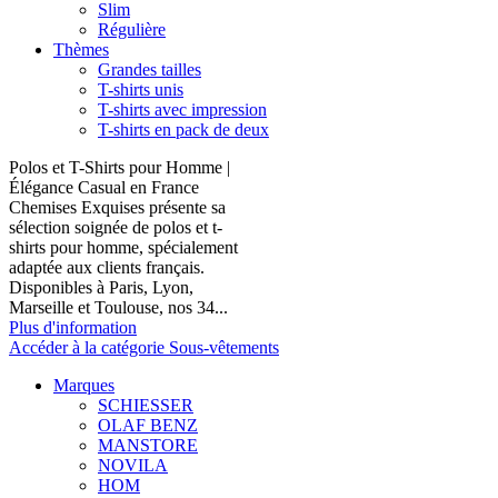
Slim
Régulière
Thèmes
Grandes tailles
T-shirts unis
T-shirts avec impression
T-shirts en pack de deux
Polos et T-Shirts pour Homme |
Élégance Casual en France
Chemises Exquises présente sa
sélection soignée de polos et t-
shirts pour homme, spécialement
adaptée aux clients français.
Disponibles à Paris, Lyon,
Marseille et Toulouse, nos 34...
Plus d'information
Accéder à la catégorie Sous-vêtements
Marques
SCHIESSER
OLAF BENZ
MANSTORE
NOVILA
HOM