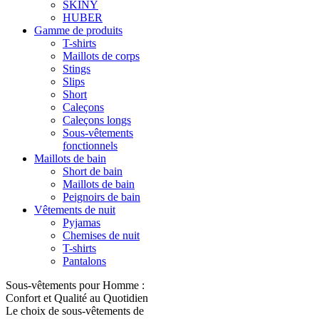
SKINY
HUBER
Gamme de produits
T-shirts
Maillots de corps
Stings
Slips
Short
Caleçons
Caleçons longs
Sous-vêtements
fonctionnels
Maillots de bain
Short de bain
Maillots de bain
Peignoirs de bain
Vêtements de nuit
Pyjamas
Chemises de nuit
T-shirts
Pantalons
Sous-vêtements pour Homme :
Confort et Qualité au Quotidien
Le choix de sous-vêtements de