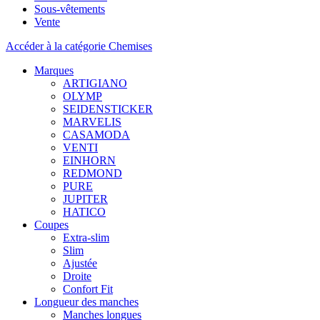
Sous-vêtements
Vente
Accéder à la catégorie Chemises
Marques
ARTIGIANO
OLYMP
SEIDENSTICKER
MARVELIS
CASAMODA
VENTI
EINHORN
REDMOND
PURE
JUPITER
HATICO
Coupes
Extra-slim
Slim
Ajustée
Droite
Confort Fit
Longueur des manches
Manches longues