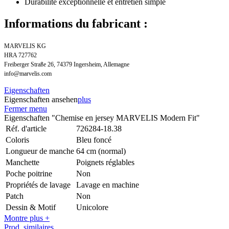
Durabilité exceptionnelle et entretien simple
Informations du fabricant :
MARVELIS KG
HRA 727762
Freiberger Straße 26, 74379 Ingersheim, Allemagne
info@marvelis.com
Eigenschaften
Eigenschaften ansehen
plus
Fermer menu
Eigenschaften "Chemise en jersey MARVELIS Modern Fit"
Réf. d'article
726284-18.38
Coloris
Bleu foncé
Longueur de manche
64 cm (normal)
Manchette
Poignets réglables
Poche poitrine
Non
Propriétés de lavage
Lavage en machine
Patch
Non
Dessin & Motif
Unicolore
Montre plus +
Prod. similaires