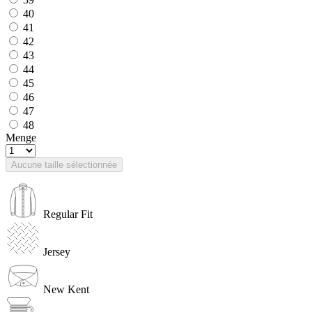
40
41
42
43
44
45
46
47
48
Menge
Aucune taille sélectionnée
Regular Fit
Jersey
New Kent